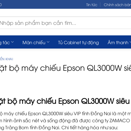
0
Tin tức
Chính sách bá
m
ếm:
g tác
Màn chiếu
Tủ Cabinet tự động
Âm thanh
ỂN KHAI
ặt bộ máy chiếu Epson QL3000W siê
ặt bộ máy chiếu Epson QL3000W siêu 
ộ máy chiếu Epson QL3000W siêu VIP tỉnh Đồng Nai
là một 
ệm hình ảnh sắc nét và sống động đã được công ty ZAMACO l
g Trảng Bom tỉnh Đồng Nai. Chi tiết hàng hóa như sau: