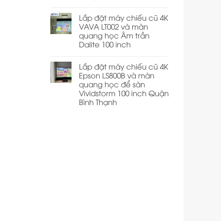
Lắp đặt máy chiếu cũ 4K
VAVA LT002 và màn
quang học Âm trần
Dalite 100 inch
Lắp đặt máy chiếu cũ 4K
Epson LS800B và màn
quang học để sàn
Vividstorm 100 inch Quận
Bình Thạnh