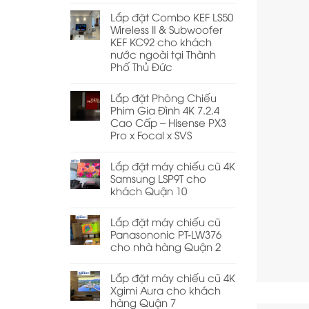
Lắp đặt Combo KEF LS50
Wireless II & Subwoofer
KEF KC92 cho khách
nước ngoài tại Thành
Phố Thủ Đức
Lắp đặt Phòng Chiếu
Phim Gia Đình 4K 7.2.4
Cao Cấp – Hisense PX3
Pro x Focal x SVS
Lắp đặt máy chiếu cũ 4K
Samsung LSP9T cho
khách Quận 10
Lắp đặt máy chiếu cũ
Panasononic PT-LW376
cho nhà hàng Quận 2
Lắp đặt máy chiếu cũ 4K
Xgimi Aura cho khách
hàng Quận 7