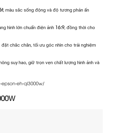
ét
, màu sắc sống động và độ tương phản ấn
16:9
hung hình lớn chuẩn điện ảnh
, đồng thời cho
đặt chắc chắn, tối ưu góc nhìn cho trải nghiệm
không suy hao, giữ trọn vẹn chất lượng hình ảnh và
r-epson-eh-ql3000w/
3000W