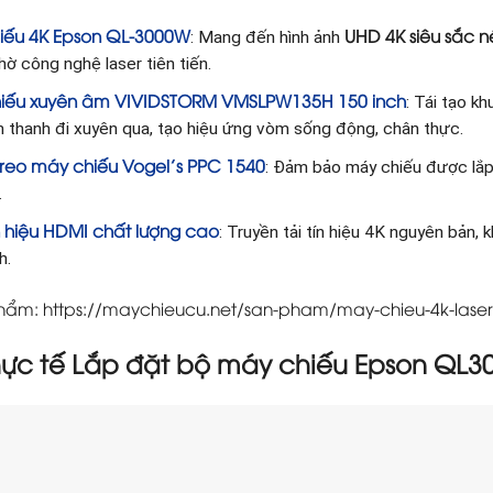
iếu 4K Epson QL-3000W
UHD 4K siêu sắc n
: Mang đến hình ảnh
ờ công nghệ laser tiên tiến.
iếu xuyên âm VIVIDSTORM VMSLPW135H 150
inch
: Tái tạo k
 thanh đi xuyên qua, tạo hiệu ứng vòm sống động, chân thực.
treo máy chiếu Vogel’s PPC 1540
: Đảm bảo máy chiếu được lắp 
.
 hiệu HDMI chất lượng cao
: Truyền tải tín hiệu 4K nguyên bản, 
h.
phẩm: https://maychieucu.net/san-pham/may-chieu-4k-lase
hực tế Lắp đặt bộ máy chiếu Epson QL