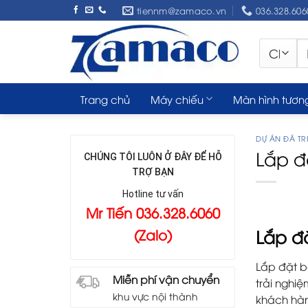
Skip
tiennm@zamaco.vn
036.328.606
to
content
Tì
ki
Trang chủ
Máy chiếu
Màn hình tươn
DỰ ÁN ĐÃ TRI
Lắp đ
CHÚNG TÔI LUÔN Ở ĐÂY ĐỂ HỖ
TRỢ BẠN
Hotline tư vấn
Mr Tiến 036.328.6060
Lắp đ
(Zalo)
Lắp đặt b
Miễn phí vận chuyển
trải nghi
khu vực nội thành
khách hàn