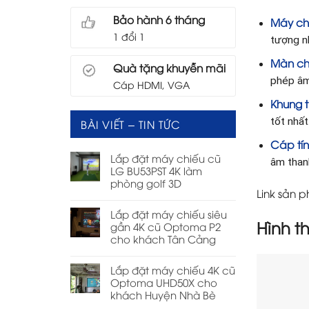
Bảo hành 6 tháng
Máy ch
1 đổi 1
tượng nh
Màn ch
Quà tặng khuyễn mãi
phép âm
Cáp HDMI, VGA
Khung 
tốt nhất
BÀI VIẾT – TIN TỨC
Cáp tín
Lắp đặt máy chiếu cũ
âm than
LG BU53PST 4K làm
phòng golf 3D
Link sản 
Lắp đặt máy chiếu siêu
Hình t
gần 4K cũ Optoma P2
cho khách Tân Cảng
Lắp đặt máy chiếu 4K cũ
Optoma UHD50X cho
khách Huyện Nhà Bè