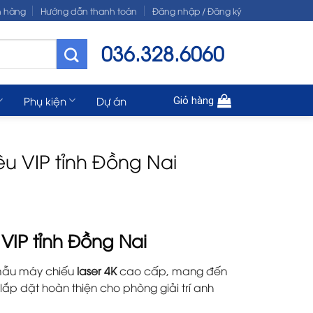
n hàng
Hướng dẫn thanh toán
Đăng nhập / Đăng ký
036.328.6060
Phụ kiện
Dự án
Giỏ hàng
u VIP tỉnh Đồng Nai
VIP tỉnh Đồng Nai
mẫu máy chiếu
laser 4K
cao cấp, mang đến
ắp dặt hoàn thiện cho phòng giải trí anh