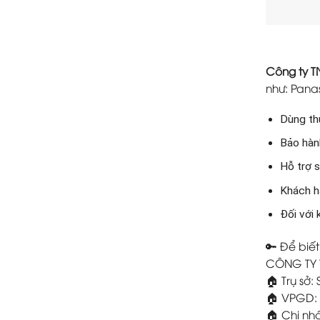
Công ty 
như: Panas
Dùng thử
Bảo hành
Hỗ trợ s
Khách h
Đối với
🔑 Để biết
CÔNG TY
🏠 Trụ sở
🏠 VPGD: 
🏠 Chi nh