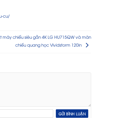
u-cu/
̣t máy chiếu siêu gần 4K LG HU715QW và màn
chiếu quang học Vividstorm 120in