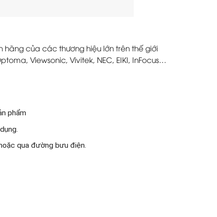
hãng của các thương hiệu lớn trên thế giới
ptoma, Viewsonic, Vivitek, NEC, EIKI, InFocus…
sản phẩm
 dụng.
 hoặc qua đường bưu điện.