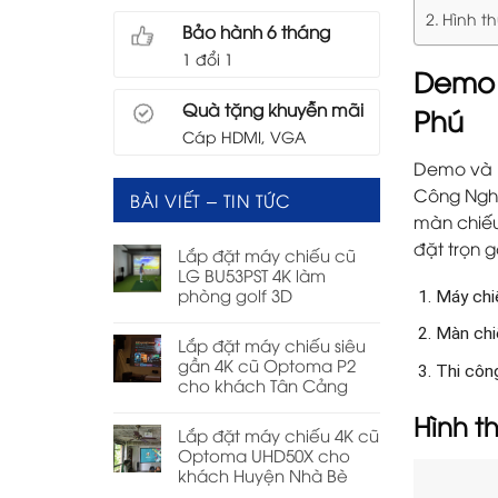
Hình t
Bảo hành 6 tháng
1 đổi 1
Demo 
Quà tặng khuyễn mãi
Phú
Cáp HDMI, VGA
Demo và b
Công Ng
BÀI VIẾT – TIN TỨC
màn chiếu 
đặt trọn g
Lắp đặt máy chiếu cũ
LG BU53PST 4K làm
phòng golf 3D
Máy chi
Màn chiế
Lắp đặt máy chiếu siêu
gần 4K cũ Optoma P2
Thi công
cho khách Tân Cảng
Hình t
Lắp đặt máy chiếu 4K cũ
Optoma UHD50X cho
khách Huyện Nhà Bè