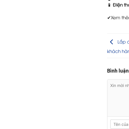
📱 Điện th
✔Xem thêm
Lắp đ
khách hà
Bình luận