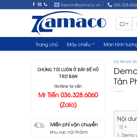
Skip
tiennm@zamaco.vn
036.328.606
to
content
Tì
ki
Trang chủ
Máy chiếu
Màn hình tươn
DỰ ÁN ĐÃ TRI
Demo 
CHÚNG TÔI LUÔN Ở ĐÂY ĐỂ HỖ
TRỢ BẠN
Tân P
Hotline tư vấn
Mr Tiến 036.328.6060
(Zalo)
Nội du
Miễn phí vận chuyển
khu vực nội thành
Demo v