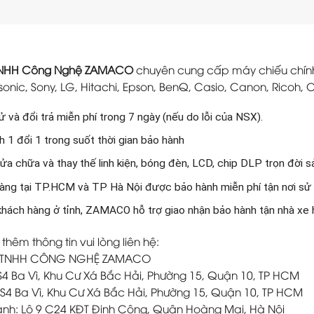
TNHH Công Nghệ ZAMACO
chuyên cung cấp máy chiếu chính 
onic, Sony, LG, Hitachi, Epson, BenQ, Casio, Canon, Ricoh, O
 và đổi trả miễn phí trong 7 ngày (nếu do lỗi của NSX).
 1 đổi 1 trong suốt thời gian bảo hành
ửa chữa và thay thế linh kiện, bóng đèn, LCD, chip DLP trọn đời 
àng tại TP.HCM và TP Hà Nội được bảo hành miễn phí tận nơi sử
 khách hàng ở tỉnh, ZAMACO hỗ trợ giao nhận bảo hành tận nhà xe
 thêm thông tin vui lòng liên hệ:
 TNHH CÔNG NGHỆ ZAMACO
: S4 Ba Vì, Khu Cư Xá Bắc Hải, Phường 15, Quận 10, TP HCM
S4 Ba Vì, Khu Cư Xá Bắc Hải, Phường 15, Quận 10, TP HCM
ánh: Lô 9 C24 KĐT Định Công, Quận Hoàng Mai, Hà Nội