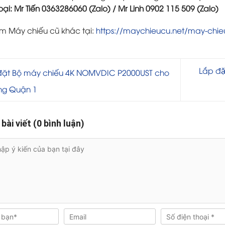
oại: Mr Tiến 0363286060 (Zalo) / Mr Linh 0902 115 509 (Zalo)
 Máy chiếu cũ khác tại:
https://maychieucu.net/may-chie
Lắp đă
ặt Bộ máy chiếu 4K NOMVDIC P2000UST cho
ng Quận 1
 bài viết (0 bình luận)