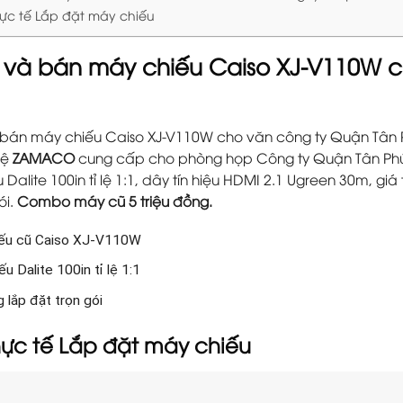
hực tế Lắp đặt máy chiếu
và bán máy chiếu Caiso XJ-V110W c
án máy chiếu Caiso XJ-V110W cho văn công ty Quận Tân 
hệ
ZAMACO
cung cấp cho phòng họp Công ty Quận Tân Phú
Dalite 100in tỉ lệ 1:1, dây tín hiệu HDMI 2.1 Ugreen 30m, g
ói.
Combo máy cũ 5 triệu đồng.
ếu cũ Caiso XJ-V110W
u Dalite 100in tỉ lệ 1:1
 lắp đặt trọn gói
hực tế Lắp đặt máy chiếu