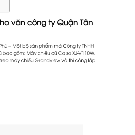
ho văn công ty Quận Tân
Phú – Một bộ sản phẩm mà Công ty TNHH
 bao gồm: Máy chiếu cũ Caiso XJ-V110W,
iá treo máy chiếu Grandview và thi công lắp