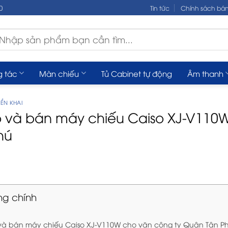
0
Tin tức
Chính sách bá
m
ếm:
g tác
Màn chiếu
Tủ Cabinet tự động
Âm thanh
ỂN KHAI
và bán máy chiếu Caiso XJ-V110W
hú
ng chính
à bán máy chiếu Caiso XJ-V110W cho văn công ty Quận Tân P