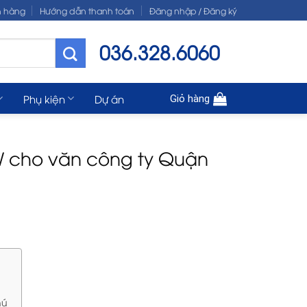
n hàng
Hướng dẫn thanh toán
Đăng nhập / Đăng ký
036.328.6060
Phụ kiện
Dự án
Giỏ hàng
 cho văn công ty Quận
hú