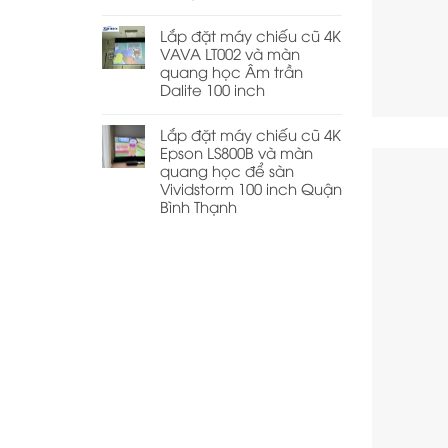
Lắp đặt máy chiếu cũ 4K
VAVA LT002 và màn
quang học Âm trần
Dalite 100 inch
Lắp đặt máy chiếu cũ 4K
Epson LS800B và màn
quang học để sàn
Vividstorm 100 inch Quận
Bình Thạnh