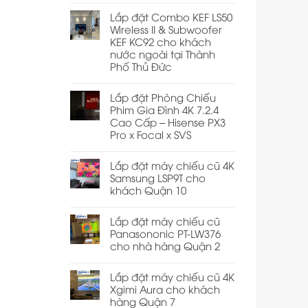
Lắp đặt Combo KEF LS50
Wireless II & Subwoofer
KEF KC92 cho khách
nước ngoài tại Thành
Phố Thủ Đức
Lắp đặt Phòng Chiếu
Phim Gia Đình 4K 7.2.4
Cao Cấp – Hisense PX3
Pro x Focal x SVS
Lắp đặt máy chiếu cũ 4K
Samsung LSP9T cho
khách Quận 10
Lắp đặt máy chiếu cũ
Panasononic PT-LW376
cho nhà hàng Quận 2
Lắp đặt máy chiếu cũ 4K
Xgimi Aura cho khách
hàng Quận 7