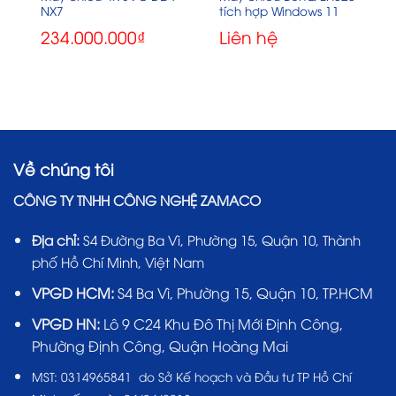
NX7
tích hợp Windows 11
234.000.000
₫
Liên hệ
Về chúng tôi
CÔNG TY TNHH CÔNG NGHỆ ZAMACO
Địa chỉ:
S4 Đường Ba Vì, Phường 15, Quận 10, Thành
phố Hồ Chí Minh, Việt Nam
VPGD HCM:
S4 Ba Vì, Phường 15, Quận 10, TP.HCM
VPGD HN:
Lô 9 C24 Khu Đô Thị Mới Định Công,
Phường Định Công, Quận Hoàng Mai
MST:
0314965841 do Sở Kế hoạch và Đầu tư TP Hồ Chí