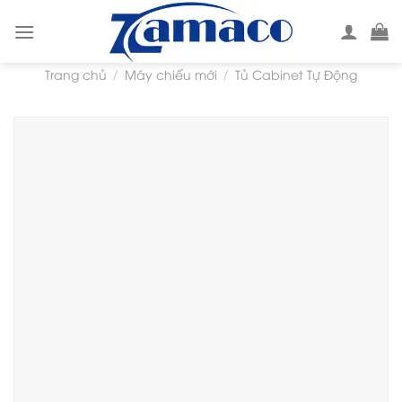
Skip
to
content
Trang chủ
Máy chiếu mới
Tủ Cabinet Tự Động
/
/