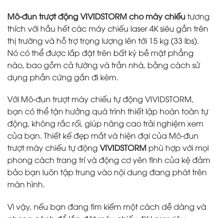
Mô-đun trượt động VIVIDSTORM cho máy chiếu
tương
thích với hầu hết các máy chiếu laser 4K siêu gần trên
thị trường và hỗ trợ trọng lượng lên tới 15 kg (33 lbs).
Nó có thể được lắp đặt trên bất kỳ bề mặt phẳng
nào, bao gồm cả tường và trần nhà, bằng cách sử
dụng phần cứng gắn đi kèm.
Với Mô-đun trượt máy chiếu tự động VIVIDSTORM,
bạn có thể tận hưởng quá trình thiết lập hoàn toàn tự
động, không rắc rối, giúp nâng cao trải nghiệm xem
của bạn. Thiết kế đẹp mắt và hiện đại của Mô-đun
trượt máy chiếu tự động
VIVIDSTORM
phù hợp với mọi
phong cách trang trí và động cơ yên tĩnh của kệ đảm
bảo bạn luôn tập trung vào nội dung đang phát trên
màn hình.
Vì vậy, nếu bạn đang tìm kiếm một cách dễ dàng và