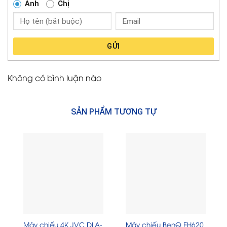
Anh
Chị
GỬI
Không có bình luận nào
SẢN PHẨM TƯƠNG TỰ
Máy chiếu 4K JVC DLA-
Máy chiếu BenQ EH620