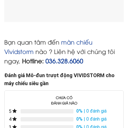
Bạn quan tâm đến
màn chiếu
Vividstorm
nào ? Liên hệ với chúng tôi
ngay,
Hotline:
036.328.6060
Đánh giá Mô-đun trượt động VIVIDSTORM cho
máy chiếu siêu gần
CHƯA CÓ
ĐÁNH GIÁ NÀO
0%
| 0 đánh giá
5
0%
| 0 đánh giá
4
0%
| 0 đánh giá
3