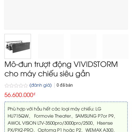
Mô-đun trượt động VIVIDSTORM
cho máy chiếu siêu gần
(đánh giá)
0
đã bán
Được
56.600.000
₫
xếp
hạng
0
Phù hợp với hầu hết các loại máy chiếu: LG
5
HU715QW、 Formovie Theater、SAMSUNG P7or P9、
sao
AWOL VISION LTV-3500pro/3000pro/2500、Hisense
PX/PX2-PRO、Optoma P1 hoặc P2、WEMAX A300、