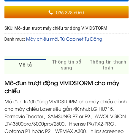
036.328.6060
SKU:
Mô-đun trượt máy chiếu tự động VIVIDSTORM
Máy chiếu mới
Tủ Cabinet Tự Động
Danh mục:
,
Thông tin bổ
Thông tin thanh
Mô tả
sung
toán
Mô-đun trượt động VIVIDSTORM cho máy
chiếu
Mô-đun trượt động VIVIDSTORM cho máy chiếu dành
cho máy chiếu Laser siêu gần 4K như: LG HU715,
Formovie Theater、SAMSUNG P7 or P9、AWOL VISION
LTV-3500pro/3000pro/2500、Hisense PX/PX2-PRO、
Optoma P1 hoặc P2、WEMAX A300、hilips screeneo