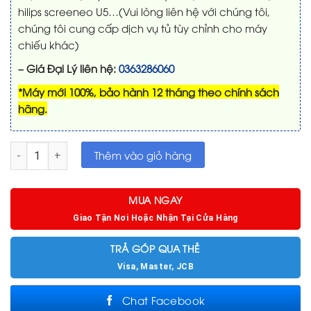
hilips screeneo U5…(Vui lòng liên hệ với chúng tôi,
chúng tôi cung cấp dịch vụ tủ tùy chỉnh cho máy
chiếu khác)
– Giá Đại Lý liên hệ:
0363286060
*Máy mới 100%, bảo hành 12 tháng theo chính sách
hãng.
Mô-đun trượt động VIVIDSTORM cho máy chiếu siêu gần số 
Thêm vào giỏ hàng
MUA NGAY
Giao Tận Nơi Hoặc Nhận Tại Cửa Hàng
TRẢ GÓP QUA THẺ
Visa, Master, JCB
Chat Facebook