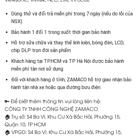
Dùng thử và đổi trả miễn phí trong 7 ngày (nếu do lỗi của
NSX).
Bảo hành 1 đổi 1 trong suốt thời gian bảo hành
Hỗ trợ sửa chữa và thay thế linh kiện, bóng đèn, LCD,
chip DLP trọn đời sản phẩm
Khách hàng tại TP.HCM và TP Hà Nội được bảo hành
miễn phí tận nơi sử dụng.
Đối với khách hàng ở tỉnh, ZAMACO hỗ trợ giao nhận bảo
hành tận nhà xe hoặc qua đường bưu điện.
🔑 Để biết thêm thông tin vui lòng liên hệ:
CÔNG TY TNHH CÔNG NGHỆ ZAMACO
🏠 Trụ sở: S4 Ba Vì, Khu Cư Xá Bắc Hải, Phường 15,
Quận 10, TP HCM
🏠 VPGD: S4 Ba Vì, Khu Cư Xá Bắc Hải, Phường 15,