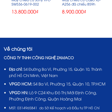
SW536-0619-002
A256 đã chiếu 859h
13.800.000
₫
8.900.000
₫
Về chúng tôi
CÔNG TY TNHH CÔNG NGHỆ ZAMACO
Địa chỉ:
S4 Đường Ba Vì, Phường 15, Quận 10, Thành
phố Hồ Chí Minh, Việt Nam
VPGD HCM:
S4 Ba Vì, Phường 15, Quận 10, TP.HCM
VPGD HN:
Lô 9 C24 Khu Đô Thị Mới Định Công,
Phường Định Công, Quận Hoàng Mai
MST:
0314965841 do Sở Kế hoạch và Đầu tư TP Hồ Chí