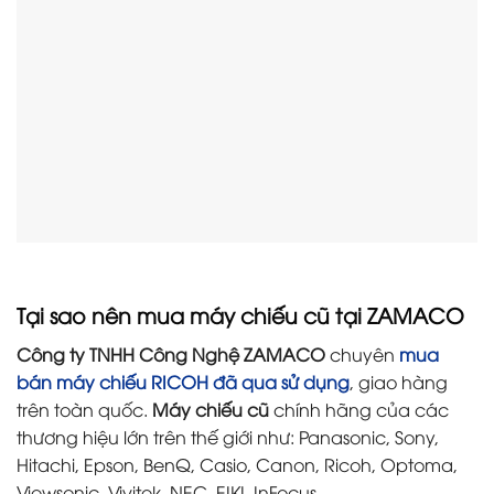
Tại sao nên mua máy chiếu cũ tại ZAMACO
Công ty TNHH Công Nghệ ZAMACO
chuyên
mua
bán máy chiếu RICOH đã qua sử dụng
, giao hàng
trên toàn quốc.
Máy chiếu cũ
chính hãng của các
thương hiệu lớn trên thế giới như: Panasonic, Sony,
Hitachi, Epson, BenQ, Casio, Canon, Ricoh, Optoma,
Viewsonic, Vivitek, NEC, EIKI, InFocus,