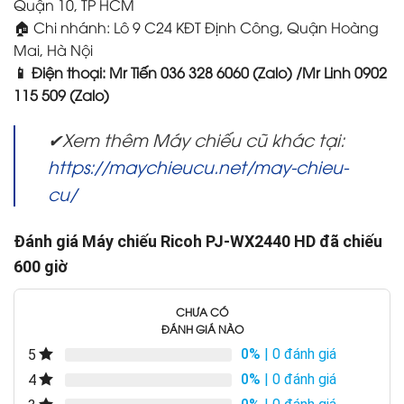
Quận 10, TP HCM
🏠 Chi nhánh: Lô 9 C24 KĐT Định Công, Quận Hoàng
Mai, Hà Nội
📱 Điện thoại: Mr Tiến 036 328 6060 (Zalo) /Mr Linh 0902
115 509 (Zalo)
✔Xem thêm Máy chiếu cũ khác tại:
https://maychieucu.net/may-chieu-
cu/
Đánh giá Máy chiếu Ricoh PJ-WX2440 HD đã chiếu
600 giờ
CHƯA CÓ
ĐÁNH GIÁ NÀO
0%
| 0 đánh giá
5
0%
| 0 đánh giá
4