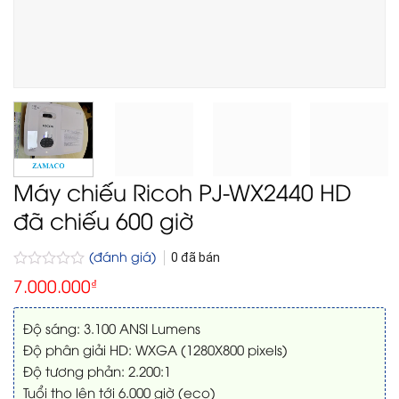
Máy chiếu Ricoh PJ-WX2440 HD
đã chiếu 600 giờ
(đánh giá)
0
đã bán
Được
7.000.000
₫
xếp
hạng
0
Độ sáng: 3.100 ANSI Lumens
5
Độ phân giải HD: WXGA (1280X800 pixels)
sao
Độ tương phản: 2.200:1
Tuổi thọ lên tới 6.000 giờ (eco)