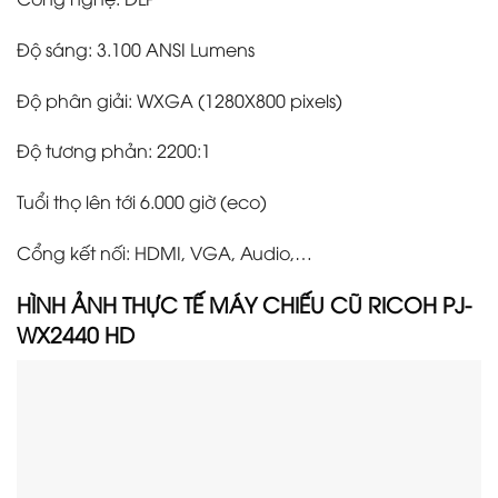
Độ sáng: 3.100 ANSI Lumens
Độ phân giải: WXGA (1280X800 pixels)
Độ tương phản: 2200:1
Tuổi thọ lên tới 6.000 giờ (eco)
Cổng kết nối: HDMI, VGA, Audio,…
HÌNH ẢNH THỰC TẾ
MÁY CHIẾU CŨ
RICOH PJ-
WX2440 HD