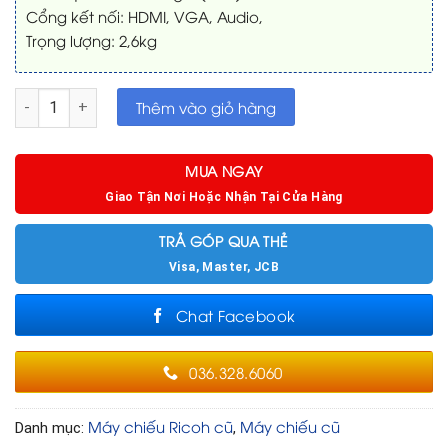
Cổng kết nối: HDMI, VGA, Audio,
Trọng lượng: 2,6kg
Máy chiếu Ricoh PJ-WX2440 HD đã chiếu 600 giờ số lượng
Thêm vào giỏ hàng
MUA NGAY
Giao Tận Nơi Hoặc Nhận Tại Cửa Hàng
TRẢ GÓP QUA THẺ
Visa, Master, JCB
Chat Facebook
036.328.6060
Máy chiếu Ricoh cũ
Máy chiếu cũ
Danh mục:
,