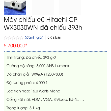
Máy chiếu cũ Hitachi CP-
WX3030WN đã chiếu 393h
(đánh giá)
0
đã bán
Được
5.700.000
₫
xếp
hạng
0
Tình trạng: Đã chiếu 393 giờ
5
sao
Cường độ sáng: 3,000 ANSI Lumens
Độ phân giải: WXGA (1280×800)
Độ tương phản: 4,000:1
Loa tích hợp: 16.0 Watts Mono
Cổng kết nối: HDMI, VGA, S-Video, RJ-45, …
Trọng lượng: 3.1 kg