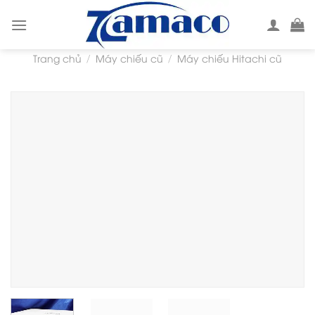
Skip
to
content
Trang chủ
Máy chiếu cũ
Máy chiếu Hitachi cũ
/
/