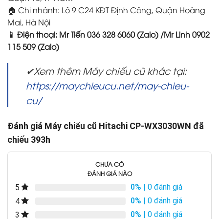
🏠 Chi nhánh: Lô 9 C24 KĐT Định Công, Quận Hoàng
Mai, Hà Nội
📱 Điện thoại: Mr Tiến 036 328 6060 (Zalo) /Mr Linh 0902
115 509 (Zalo)
✔Xem thêm Máy chiếu cũ khác tại:
https://maychieucu.net/may-chieu-
cu/
Đánh giá Máy chiếu cũ Hitachi CP-WX3030WN đã
chiếu 393h
CHƯA CÓ
ĐÁNH GIÁ NÀO
0%
| 0 đánh giá
5
0%
| 0 đánh giá
4
0%
| 0 đánh giá
3