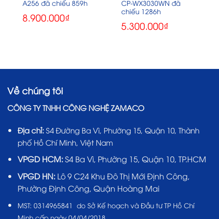
A256 đã chiếu 859h
CP-WX3030WN đã
chiếu 1286h
8.900.000
₫
5.300.000
₫
Về chúng tôi
CÔNG TY TNHH CÔNG NGHỆ ZAMACO
Địa chỉ:
S4 Đường Ba Vì, Phường 15, Quận 10, Thành
phố Hồ Chí Minh, Việt Nam
VPGD HCM:
S4 Ba Vì, Phường 15, Quận 10, TP.HCM
VPGD HN:
Lô 9 C24 Khu Đô Thị Mới Định Công,
Phường Định Công, Quận Hoàng Mai
MST:
0314965841 do Sở Kế hoạch và Đầu tư TP Hồ Chí
Minh cấp ngày 04/04/2018