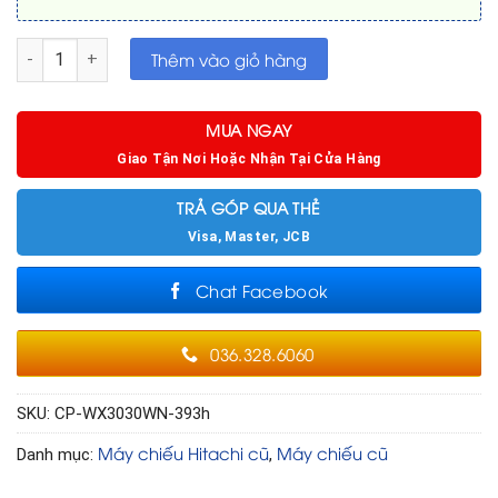
Máy chiếu cũ Hitachi CP-WX3030WN đã chiếu 393h số lượng
Thêm vào giỏ hàng
MUA NGAY
Giao Tận Nơi Hoặc Nhận Tại Cửa Hàng
TRẢ GÓP QUA THẺ
Visa, Master, JCB
Chat Facebook
036.328.6060
SKU:
CP-WX3030WN-393h
Máy chiếu Hitachi cũ
Máy chiếu cũ
Danh mục:
,