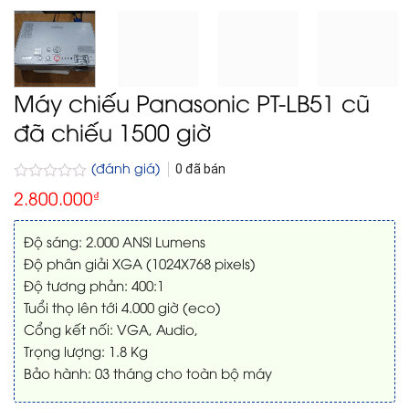
Máy chiếu Panasonic PT-LB51 cũ
đã chiếu 1500 giờ
(đánh giá)
0
đã bán
Được
2.800.000
₫
xếp
hạng
0
Độ sáng: 2.000 ANSI Lumens
5
Độ phân giải XGA (1024X768 pixels)
sao
Độ tương phản: 400:1
Tuổi thọ lên tới 4.000 giờ (eco)
Cổng kết nối: VGA, Audio,
Trọng lượng: 1.8 Kg
Bảo hành: 03 tháng cho toàn bộ máy