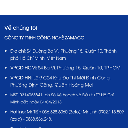
Về chúng tôi
CÔNG TY TNHH CÔNG NGHỆ ZAMACO
Địa chỉ:
S4 Đường Ba Vì, Phường 15, Quận 10, Thành
phố Hồ Chí Minh, Việt Nam
VPGD HCM:
S4 Ba Vì, Phường 15, Quận 10, TP.HCM
VPGD HN:
Lô 9 C24 Khu Đô Thị Mới Định Công,
Phường Định Công, Quận Hoàng Mai
MST:
0314965841 do Sở Kế hoạch và Đầu tư TP Hồ Chí
Minh cấp ngày 04/04/2018
Hotline:
Mr Tiến
036.328.6060
(Zalo); Mr Linh 0902.115.509
(zalo) - 0888.586.248.