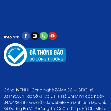
Theo dõi:
Công Ty TNHH Công Nghệ ZAMACO – GPKD số
0314965841 do Sở KH và ĐT TP Hồ Chí Minh cấp ngày
04/04/2018 – GĐ/Sở hữu website Vũ Đình Linh Địa Chỉ:
S4 Đường Ba Vì, Phường 15, Quận 10, Tp. Hồ Chí Minh.