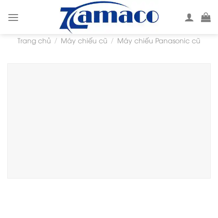
Skip
to
content
Trang chủ
Máy chiếu cũ
Máy chiếu Panasonic cũ
/
/