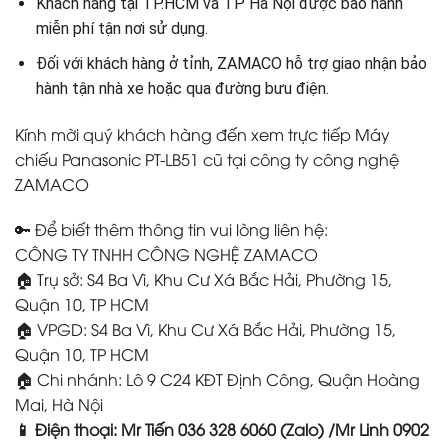
Khách hàng tại TP.HCM và TP Hà Nội được bảo hành
miễn phí tận nơi sử dụng.
Đối với khách hàng ở tỉnh, ZAMACO hỗ trợ giao nhận bảo
hành tận nhà xe hoặc qua đường bưu điện.
Kính mời quý khách hàng đến xem trực tiếp Máy
chiếu Panasonic PT-LB51 cũ tại công ty công nghệ
ZAMACO
🔑 Để biết thêm thông tin vui lòng liên hệ:
CÔNG TY TNHH CÔNG NGHỆ ZAMACO
🏠 Trụ sở: S4 Ba Vì, Khu Cư Xá Bắc Hải, Phường 15,
Quận 10, TP HCM
🏠 VPGD: S4 Ba Vì, Khu Cư Xá Bắc Hải, Phường 15,
Quận 10, TP HCM
🏠 Chi nhánh: Lô 9 C24 KĐT Định Công, Quận Hoàng
Mai, Hà Nội
📱 Điện thoại: Mr Tiến 036 328 6060 (Zalo) /Mr Linh 0902