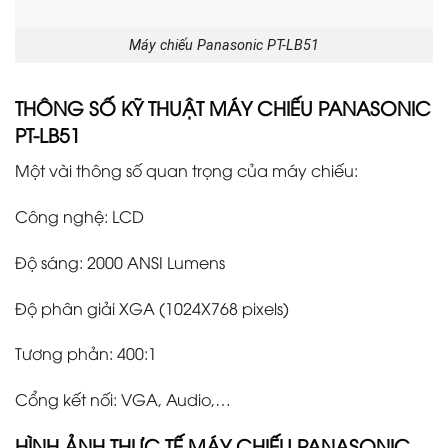
Máy chiếu Panasonic PT-LB51
THÔNG SỐ KỸ THUẬT MÁY CHIẾU PANASONIC
PT-
LB51
Một vài thông số quan trọng của máy chiếu:
Công nghệ: LCD
Độ sáng: 2000 ANSI Lumens
Độ phân giải XGA (1024X768 pixels)
Tương phản: 400:1
Cổng kết nối: VGA, Audio,…
HÌNH ẢNH THỰC TẾ
MÁY CHIẾU
PANASONIC