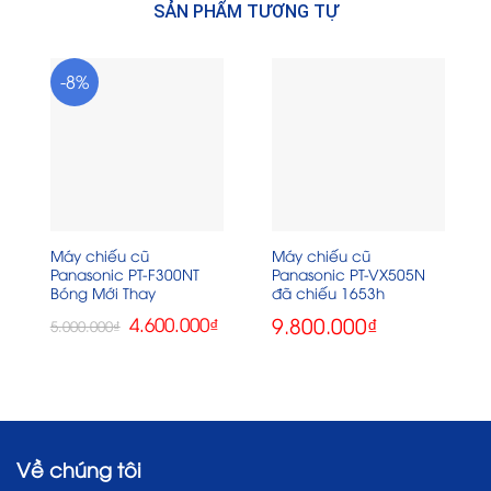
SẢN PHẨM TƯƠNG TỰ
-8%
Máy chiếu cũ
Máy chiếu cũ
Panasonic PT-F300NT
Panasonic PT-VX505N
Bóng Mới Thay
đã chiếu 1653h
Giá
Giá
9.800.000
₫
4.600.000
₫
5.000.000
₫
gốc
hiện
là:
tại
5.000.000₫.
là:
4.600.000₫.
Về chúng tôi