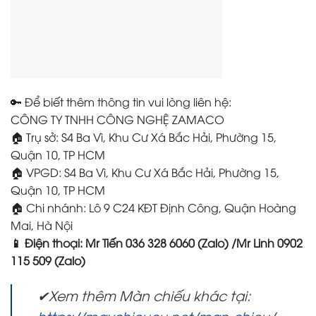
🔑 Để biết thêm thông tin vui lòng liên hệ:
CÔNG TY TNHH CÔNG NGHỆ ZAMACO
🏠 Trụ sở: S4 Ba Vì, Khu Cư Xá Bắc Hải, Phường 15,
Quận 10, TP HCM
🏠 VPGD: S4 Ba Vì, Khu Cư Xá Bắc Hải, Phường 15,
Quận 10, TP HCM
🏠 Chi nhánh: Lô 9 C24 KĐT Định Công, Quận Hoàng
Mai, Hà Nội
📱 Điện thoại: Mr Tiến 036 328 6060 (Zalo) /Mr Linh 0902
115 509 (Zalo)
✔Xem thêm Màn chiếu khác tại:
https://maychieucu.net/man-chieu/