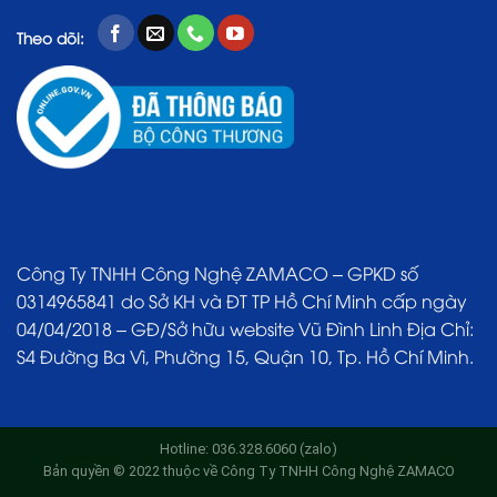
Theo dõi:
Công Ty TNHH Công Nghệ ZAMACO – GPKD số
0314965841 do Sở KH và ĐT TP Hồ Chí Minh cấp ngày
04/04/2018 – GĐ/Sở hữu website Vũ Đình Linh Địa Chỉ:
S4 Đường Ba Vì, Phường 15, Quận 10, Tp. Hồ Chí Minh.
Hotline: 036.328.6060 (zalo)
Bản quyền © 2022 thuộc về Công Ty TNHH Công Nghệ ZAMACO