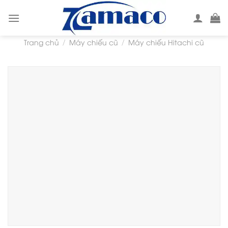
Skip
to
content
Trang chủ
Máy chiếu cũ
Máy chiếu Hitachi cũ
/
/