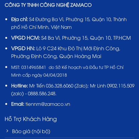
CÔNG TY TNHH CÔNG NGHỆ ZAMACO
Địa chỉ:
S4 Đường Ba Vì, Phường 15, Quận 10, Thành
phố Hồ Chí Minh, Việt Nam
VPGD HCM:
S4 Ba Vì, Phường 15, Quận 10, TP.HCM
VPGD HN:
Lô 9 C24 Khu Đô Thị Mới Định Công,
Phường Định Công, Quận Hoàng Mai
MST:
0314965841 do Sở Kế hoạch và Đầu tư TP Hồ Chí
Minh cấp ngày 04/04/2018
Hotline:
Mr Tiến
036.328.6060
(Zalo); Mr Linh 0902.115.509
(zalo) - 0888.586.248.
Email:
tiennm@zamaco.vn
Hỗ Trợ Khách Hàng
Báo giá (nội bộ)