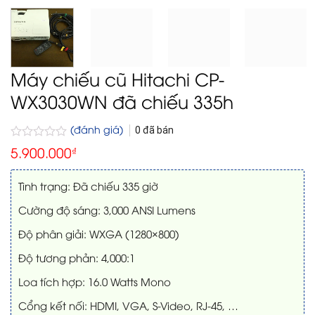
Máy chiếu cũ Hitachi CP-
WX3030WN đã chiếu 335h
(đánh giá)
0
đã bán
Được
5.900.000
₫
xếp
hạng
0
Tình trạng: Đã chiếu 335 giờ
5
sao
Cường độ sáng: 3,000 ANSI Lumens
Độ phân giải: WXGA (1280×800)
Độ tương phản: 4,000:1
Loa tích hợp: 16.0 Watts Mono
Cổng kết nối: HDMI, VGA, S-Video, RJ-45, …