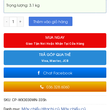
Trọng lượng: 3.1 kg
Máy chiếu cũ Hitachi CP-WX3030WN đã chiếu 335h số lượng
Thêm vào giỏ hàng
MUA NGAY
Giao Tận Nơi Hoặc Nhận Tại Cửa Hàng
TRẢ GÓP QUA THẺ
Visa, Master, JCB
Chat Facebook
036.328.6060
SKU:
CP-WX3030WN-335h
Máy chiếu Hitachi cũ
Máy chiếu cũ
Danh mục:
,