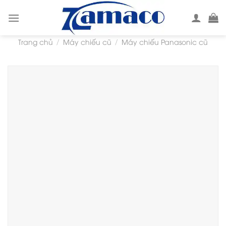
Skip
to
content
Trang chủ
Máy chiếu cũ
Máy chiếu Panasonic cũ
/
/