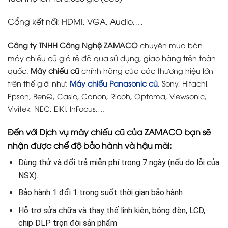
Cổng kết nối: HDMI, VGA, Audio,…
Công ty TNHH Công Nghệ ZAMACO
chuyên mua bán
máy chiếu cũ giá rẻ đã qua sử dụng, giao hàng trên toàn
quốc.
Máy chiếu cũ
chính hãng của các thương hiệu lớn
trên thế giới như:
Máy chiếu Panasonic cũ
, Sony, Hitachi,
Epson, BenQ, Casio, Canon, Ricoh, Optoma, Viewsonic,
Vivitek, NEC, EIKI, InFocus,…
Đến với Dịch vụ máy chiếu cũ của ZAMACO bạn sẽ
nhận được chế độ bảo hành và hậu mãi:
Dùng thử và đổi trả miễn phí trong 7 ngày (nếu do lỗi của
NSX).
Bảo hành 1 đổi 1 trong suốt thời gian bảo hành
Hỗ trợ sửa chữa và thay thế linh kiện, bóng đèn, LCD,
chip DLP trọn đời sản phẩm