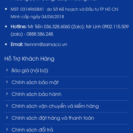
MST:
0314965841 do Sở Kế hoạch và Đầu tư TP Hồ Chí
Minh cấp ngày 04/04/2018
Hotline:
Mr Tiến
036.328.6060
(Zalo); Mr Linh 0902.115.509
(zalo) - 0888.586.248.
Email:
tiennm@zamaco.vn
Hỗ Trợ Khách Hàng
Báo giá (nội bộ)
Chính sách bảo mật
Chính sách bảo hành
Chính sách vận chuyển và kiểm hàng
Chính sách đặt hàng và thanh toán
Chính sách đổi trả