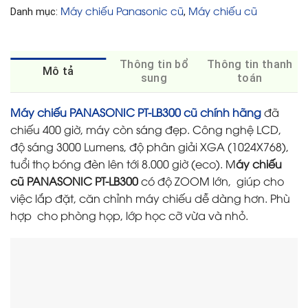
Máy chiếu Panasonic cũ
Máy chiếu cũ
Danh mục:
,
Thông tin bổ
Thông tin thanh
Mô tả
sung
toán
Máy chiếu PANASONIC PT-LB300 cũ chính hãng
đã
chiếu 400 giờ, máy còn sáng đẹp. Công nghệ LCD,
độ sáng 3000 Lumens, độ phân giải XGA (1024X768),
tuổi thọ bóng đèn lên tới 8.000 giờ (eco). M
áy chiếu
cũ PANASONIC PT-LB300
có độ ZOOM lớn, giúp cho
việc lắp đặt, căn chỉnh máy chiếu dễ dàng hơn. Phù
hợp cho phòng họp, lớp học cỡ vừa và nhỏ.