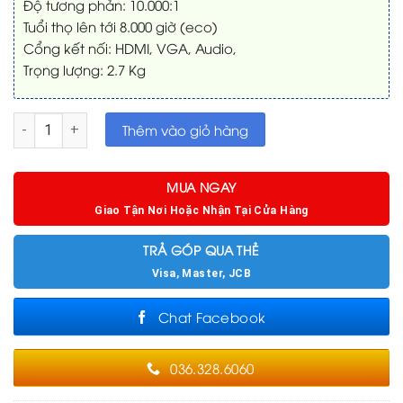
Độ tương phản: 10.000:1
Tuổi thọ lên tới 8.000 giờ (eco)
Cổng kết nối: HDMI, VGA, Audio,
Trọng lượng: 2.7 Kg
Máy chiếu cũ chính hãng PANASONIC PT-LB300 đã chiếu 400 g
Thêm vào giỏ hàng
MUA NGAY
Giao Tận Nơi Hoặc Nhận Tại Cửa Hàng
TRẢ GÓP QUA THẺ
Visa, Master, JCB
Chat Facebook
036.328.6060