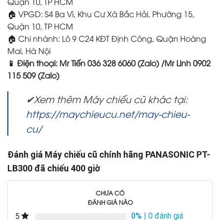
Quận 10, TP HCM
🏠 VPGD: S4 Ba Vì, Khu Cư Xá Bắc Hải, Phường 15,
Quận 10, TP HCM
🏠 Chi nhánh: Lô 9 C24 KĐT Định Công, Quận Hoàng
Mai, Hà Nội
📱 Điện thoại: Mr Tiến 036 328 6060 (Zalo) /Mr Linh 0902
115 509 (Zalo)
✔Xem thêm Máy chiếu cũ khác tại:
https://maychieucu.net/may-chieu-
cu/
Đánh giá Máy chiếu cũ chính hãng PANASONIC PT-
LB300 đã chiếu 400 giờ
CHƯA CÓ
ĐÁNH GIÁ NÀO
0%
| 0 đánh giá
5