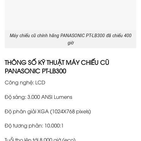
Máy chiếu cũ chính hãng PANASONIC PT-LB300 đã chiếu 400
giờ
THÔNG SỐ KỸ THUẬT MÁY CHIẾU CŨ
PANASONIC PT-LB300
Công nghệ: LCD
Độ sáng: 3.000 ANSI Lumens
Độ phân giải XGA (1024X768 pixels)
Độ tương phản: 10.000:1
Tuổi thọ lên tới 8.000 giờ (eco)