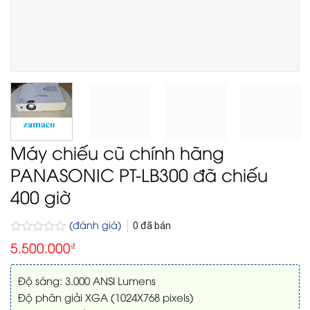
Máy chiếu cũ chính hãng
PANASONIC PT-LB300 đã chiếu
400 giờ
(đánh giá)
0
đã bán
Được
5.500.000
₫
xếp
hạng
0
Độ sáng: 3.000 ANSI Lumens
5
Độ phân giải XGA (1024X768 pixels)
sao