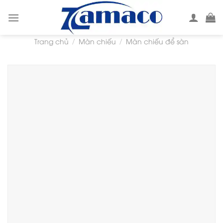
Skip
to
content
Trang chủ
Màn chiếu
Màn chiếu để sàn
/
/