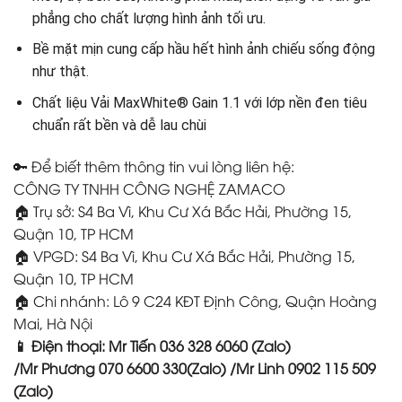
phẳng cho chất lượng hình ảnh tối ưu.
Bề mặt mịn cung cấp hầu hết hình ảnh chiếu sống động
như thật.
Chất liệu Vải MaxWhite® Gain 1.1 với lớp nền đen tiêu
chuẩn rất bền và dễ lau chùi
🔑 Để biết thêm thông tin vui lòng liên hệ:
CÔNG TY TNHH CÔNG NGHỆ ZAMACO
🏠 Trụ sở: S4 Ba Vì, Khu Cư Xá Bắc Hải, Phường 15,
Quận 10, TP HCM
🏠 VPGD: S4 Ba Vì, Khu Cư Xá Bắc Hải, Phường 15,
Quận 10, TP HCM
🏠 Chi nhánh: Lô 9 C24 KĐT Định Công, Quận Hoàng
Mai, Hà Nội
📱 Điện thoại: Mr Tiến 036 328 6060 (Zalo)
/Mr Phương 070 6600 330(Zalo) /Mr Linh 0902 115 509
(Zalo)