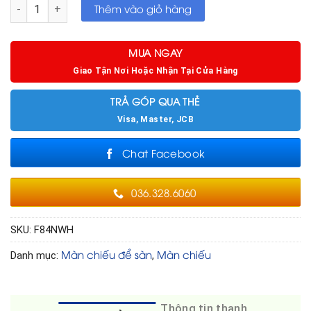
Màn chiếu để sàn Elite 84in 16:9 di động cao cấp số lượng
Thêm vào giỏ hàng
MUA NGAY
Giao Tận Nơi Hoặc Nhận Tại Cửa Hàng
TRẢ GÓP QUA THẺ
Visa, Master, JCB
Chat Facebook
036.328.6060
SKU:
F84NWH
Màn chiếu để sàn
Màn chiếu
Danh mục:
,
Thông tin thanh