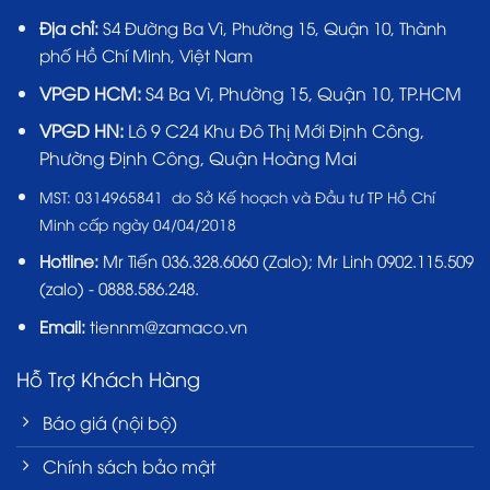
Địa chỉ:
S4 Đường Ba Vì, Phường 15, Quận 10, Thành
phố Hồ Chí Minh, Việt Nam
VPGD HCM:
S4 Ba Vì, Phường 15, Quận 10, TP.HCM
VPGD HN:
Lô 9 C24 Khu Đô Thị Mới Định Công,
Phường Định Công, Quận Hoàng Mai
MST:
0314965841 do Sở Kế hoạch và Đầu tư TP Hồ Chí
Minh cấp ngày 04/04/2018
Hotline:
Mr Tiến
036.328.6060
(Zalo); Mr Linh 0902.115.509
(zalo) - 0888.586.248.
Email:
tiennm@zamaco.vn
Hỗ Trợ Khách Hàng
Báo giá (nội bộ)
Chính sách bảo mật