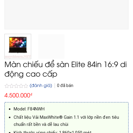
Màn chiếu để sàn Elite 84in 16:9 di
động cao cấp
(đánh giá)
0
đã bán
Được
4.500.000
₫
xếp
hạng
0
Model: F84NWH
5
sao
Chất liệu Vải MaxWhite® Gain 1.1 với lớp nền đen tiêu
chuẩn rất bền và dễ lau chùi
Kích thước vùng chiếu: 1,860×1,050 mét