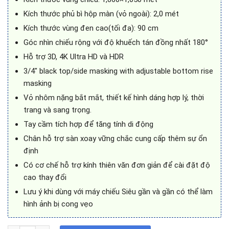
Kích thước phủ bì hộp màn (vỏ ngoài): 2,0 mét
Kích thước vùng đen cao(tối đa): 90 cm
Góc nhìn chiếu rộng với độ khuếch tán đồng nhất 180°
Hỗ trợ 3D, 4K Ultra HD và HDR
3/4″ black top/side masking with adjustable bottom rise
masking
Vỏ nhôm nặng bắt mắt, thiết kế hình dáng hợp lý, thời
trang và sang trọng.
Tay cầm tích hợp để tăng tính di động
Chân hỗ trợ sàn xoay vững chắc cung cấp thêm sự ổn
định
Có cơ chế hỗ trợ kính thiên văn đơn giản để cài đặt độ
cao thay đổi
Lưu ý khi dùng với máy chiếu Siêu gần và gần có thể làm
hình ảnh bị cong vẹo