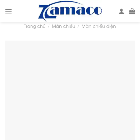
Skip
to
content
Trang chủ
Màn chiếu
Màn chiếu điện
/
/