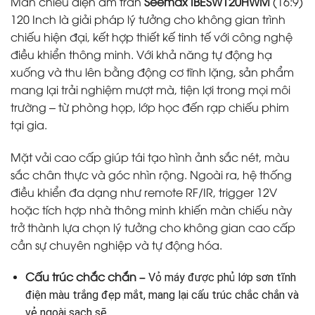
Màn chiếu điện âm trần
Seemax IBESW120HWM
(16:9)
120 Inch là giải pháp lý tưởng cho không gian trình
chiếu hiện đại, kết hợp thiết kế tinh tế với công nghệ
điều khiển thông minh. Với khả năng tự động hạ
xuống và thu lên bằng động cơ tĩnh lặng, sản phẩm
mang lại trải nghiệm mượt mà, tiện lợi trong mọi môi
trường – từ phòng họp, lớp học đến rạp chiếu phim
tại gia.
Mặt vải cao cấp giúp tái tạo hình ảnh sắc nét, màu
sắc chân thực và góc nhìn rộng. Ngoài ra, hệ thống
điều khiển đa dạng như remote RF/IR, trigger 12V
hoặc tích hợp nhà thông minh khiến màn chiếu này
trở thành lựa chọn lý tưởng cho không gian cao cấp
cần sự chuyên nghiệp và tự động hóa.
Cấu trúc chắc chắn –
Vỏ máy được phủ lớp sơn tĩnh
điện màu trắng đẹp mắt, mang lại cấu trúc chắc chắn và
vẻ ngoài sạch sẽ.