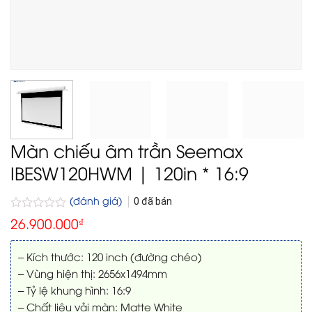
Màn chiếu âm trần Seemax
IBESW120HWM | 120in * 16:9
(đánh giá)
0
đã bán
Được
26.900.000
₫
xếp
hạng
0
– Kích thước: 120 inch (đường chéo)
5
– Vùng hiện thị: 2656x1494mm
sao
– Tỷ lệ khung hình: 16:9
– Chất liệu vải màn: Matte White