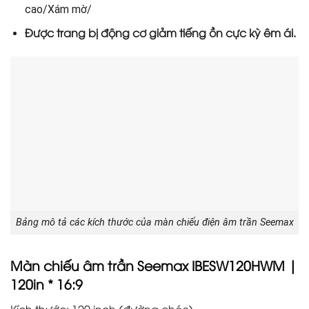
cao/Xám mờ/
Được trang bị động cơ giảm tiếng ồn cực kỳ êm ái.
Bảng mô tả các kích thước của màn chiếu điện âm trần Seemax
Màn chiếu âm trần Seemax IBESW120HWM |
120in * 16:9
Kích thước: 120 inch (đường chéo)