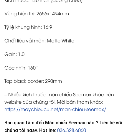
Vùng hiện thị: 2656x1494mm
Tỷ lệ khung hình: 16:9
Chất liệu vải màn: Matte White
Gain: 1.0
Góc nhìn: 160°
Top black border: 290mm
– Nhiều kích thước màn chiếu Seemax khác trên
website của chúng tôi. Mời bàn tham khảo:
https://maychieucu.net/man-chieu-seemax/
Bạn quan tâm đến Màn chiếu Seemax nào ? Liên hệ với
036.328.6060
chúng tôi ngay. Hotline: