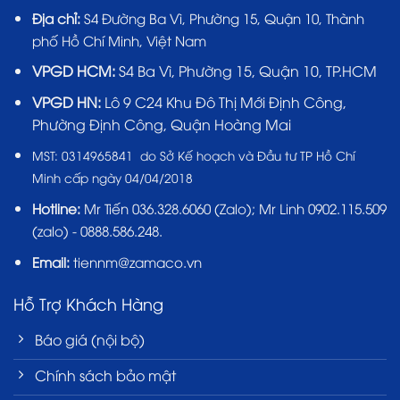
Địa chỉ:
S4 Đường Ba Vì, Phường 15, Quận 10, Thành
phố Hồ Chí Minh, Việt Nam
VPGD HCM:
S4 Ba Vì, Phường 15, Quận 10, TP.HCM
VPGD HN:
Lô 9 C24 Khu Đô Thị Mới Định Công,
Phường Định Công, Quận Hoàng Mai
MST:
0314965841 do Sở Kế hoạch và Đầu tư TP Hồ Chí
Minh cấp ngày 04/04/2018
Hotline:
Mr Tiến
036.328.6060
(Zalo); Mr Linh 0902.115.509
(zalo) - 0888.586.248.
Email:
tiennm@zamaco.vn
Hỗ Trợ Khách Hàng
Báo giá (nội bộ)
Chính sách bảo mật