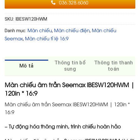
036.328.6060
SKU:
IBESW120HWM
Màn chiếu
Màn chiếu điện
Màn chiếu
Danh mục:
,
,
Seemax
Màn chiếu tỉ lệ 16:9
,
Thông tin bổ
Thông tin thanh
Mô tả
sung
toán
Màn chiếu âm trần Seemax IBESW120HWM |
120in * 16:9
Màn chiếu âm trần Seemax IBESW120HWM | 120in *
16:9
– Tự động hóa thông minh, trình chiếu hoàn hảo