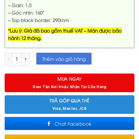
– Gain: 1.0
– Góc nhìn: 160°
– Top black border: 290mm
*Lưu ý: Giá đã bao gồm thuế VAT – Màn được bảo
hành 12 tháng.
Màn chiếu âm trần Seemax IBESW120HWM | 120in * 16:9 số lư
Thêm vào giỏ hàng
MUA NGAY
Giao Tận Nơi Hoặc Nhận Tại Cửa Hàng
TRẢ GÓP QUA THẺ
Visa, Master, JCB
Chat Facebook