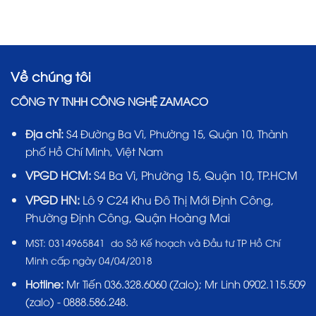
39.900.000₫.
là:
38.500.000₫.
Về chúng tôi
CÔNG TY TNHH CÔNG NGHỆ ZAMACO
Địa chỉ:
S4 Đường Ba Vì, Phường 15, Quận 10, Thành
phố Hồ Chí Minh, Việt Nam
VPGD HCM:
S4 Ba Vì, Phường 15, Quận 10, TP.HCM
VPGD HN:
Lô 9 C24 Khu Đô Thị Mới Định Công,
Phường Định Công, Quận Hoàng Mai
MST:
0314965841 do Sở Kế hoạch và Đầu tư TP Hồ Chí
Minh cấp ngày 04/04/2018
Hotline:
Mr Tiến
036.328.6060
(Zalo); Mr Linh 0902.115.509
(zalo) - 0888.586.248.