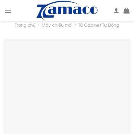
Skip
to
content
Trang chủ
Máy chiếu mới
Tủ Cabinet Tự Động
/
/