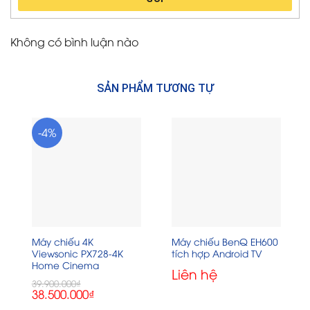
Không có bình luận nào
SẢN PHẨM TƯƠNG TỰ
-4%
Máy chiếu 4K
Máy chiếu BenQ EH600
Viewsonic PX728-4K
tích hợp Android TV
Home Cinema
Liên hệ
39.900.000
₫
Giá
Giá
38.500.000
₫
gốc
hiện
là:
tại