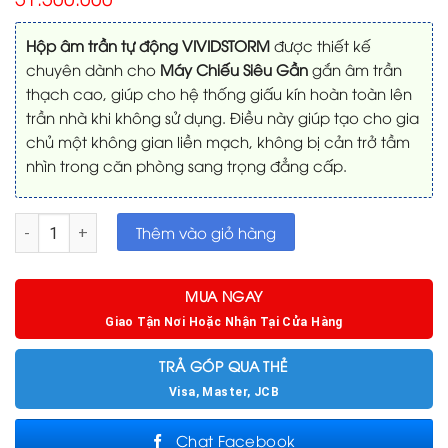
xếp
hạng
0
Hộp âm trần tự động VIVIDSTORM
được thiết kế
5
chuyên dành cho
Máy Chiếu Siêu Gần
gắn âm trần
sao
thạch cao, giúp cho hệ thống giấu kín hoàn toàn lên
trần nhà khi không sử dụng. Điều này giúp tạo cho gia
chủ một không gian liền mạch, không bị cản trở tầm
nhìn trong căn phòng sang trọng đẳng cấp.
Hộp âm trần tự động VIVIDSTORM – Dành cho Máy Chiếu Siêu
Thêm vào giỏ hàng
MUA NGAY
Giao Tận Nơi Hoặc Nhận Tại Cửa Hàng
TRẢ GÓP QUA THẺ
Visa, Master, JCB
Chat Facebook