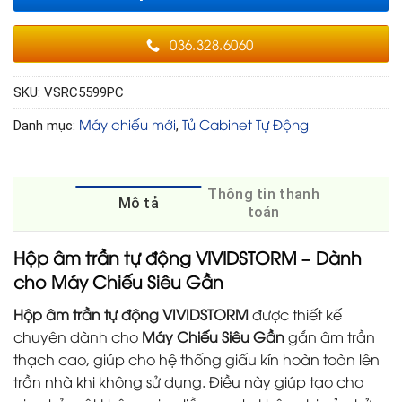
036.328.6060
SKU:
VSRC5599PC
Máy chiếu mới
Tủ Cabinet Tự Động
Danh mục:
,
Thông tin thanh
Mô tả
toán
Hộp âm trần tự động VIVIDSTORM – Dành
cho Máy Chiếu Siêu Gần
Hộp âm trần tự động VIVIDSTORM
được thiết kế
chuyên dành cho
Máy Chiếu Siêu Gần
gắn âm trần
thạch cao, giúp cho hệ thống giấu kín hoàn toàn lên
trần nhà khi không sử dụng. Điều này giúp tạo cho