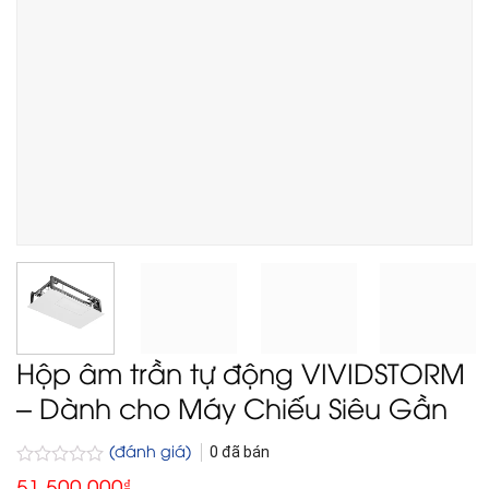
Hộp âm trần tự động VIVIDSTORM
– Dành cho Máy Chiếu Siêu Gần
(đánh giá)
0
đã bán
Được
51.500.000
₫