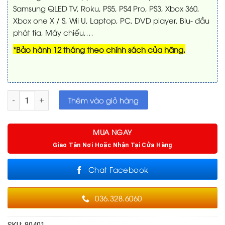
Samsung QLED TV, Roku, PS5, PS4 Pro, PS3, Xbox 360,
Xbox one X / S, Wii U, Laptop, PC, DVD player, Blu- đầu
phát tia, Máy chiếu,…
*Bảo hành 12 tháng theo chính sách của hãng.
Dây tín hiệu HDMI Ugreen 80401 | chuẩn 2.1 * dài 1M số lượng
Thêm vào giỏ hàng
MUA NGAY
Giao Tận Nơi Hoặc Nhận Tại Cửa Hàng
Chat Facebook
036.328.6060