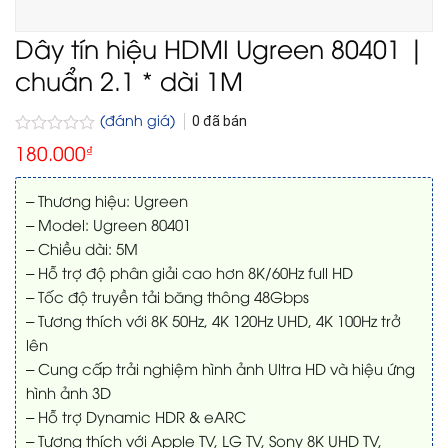
Dây tín hiệu HDMI Ugreen 80401 |
chuẩn 2.1 * dài 1M
(đánh giá)
0
đã bán
Được
180.000
₫
xếp
hạng
0
– Thương hiệu: Ugreen
5
– Model: Ugreen 80401
sao
– Chiều dài: 5M
– Hỗ trợ độ phân giải cao hơn 8K/60Hz full HD
– Tốc độ truyền tải băng thông 48Gbps
– Tương thích với 8K 50Hz, 4K 120Hz UHD, 4K 100Hz trở
lên
– Cung cấp trải nghiệm hình ảnh Ultra HD và hiệu ứng
hình ảnh 3D
– Hỗ trợ Dynamic HDR & eARC
– Tương thích với Apple TV, LG TV, Sony 8K UHD TV,