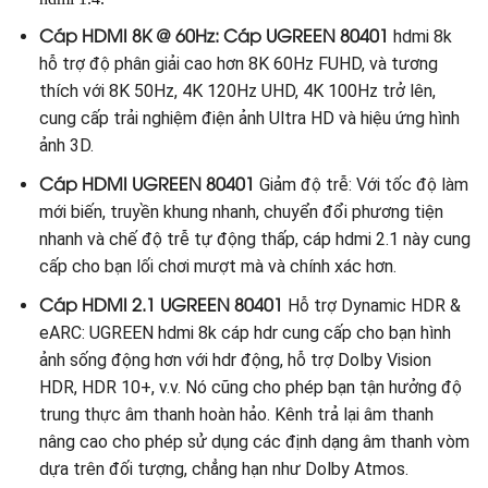
Cáp HDMI 8K @ 60Hz: Cáp UGREEN 80401
hdmi 8k
hỗ trợ độ phân giải cao hơn 8K 60Hz FUHD, và tương
thích với 8K 50Hz, 4K 120Hz UHD, 4K 100Hz trở lên,
cung cấp trải nghiệm điện ảnh Ultra HD và hiệu ứng hình
ảnh 3D.
Cáp HDMI UGREEN 80401
Giảm độ trễ: Với tốc độ làm
mới biến, truyền khung nhanh, chuyển đổi phương tiện
nhanh và chế độ trễ tự động thấp, cáp hdmi 2.1 này cung
cấp cho bạn lối chơi mượt mà và chính xác hơn.
Cáp HDMI 2.1 UGREEN 80401
Hỗ trợ Dynamic HDR &
eARC: UGREEN hdmi 8k cáp hdr cung cấp cho bạn hình
ảnh sống động hơn với hdr động, hỗ trợ Dolby Vision
HDR, HDR 10+, v.v. Nó cũng cho phép bạn tận hưởng độ
trung thực âm thanh hoàn hảo. Kênh trả lại âm thanh
nâng cao cho phép sử dụng các định dạng âm thanh vòm
dựa trên đối tượng, chẳng hạn như Dolby Atmos.