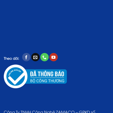
Theo dõi:
Công Ty TNHH Công Nghệ ZAMACO – GPKD số