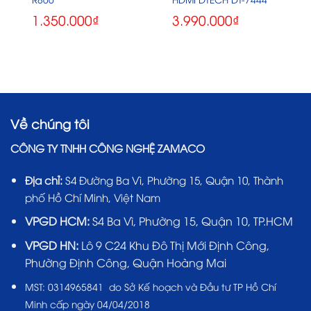
1.350.000
₫
3.990.000
₫
Về chúng tôi
CÔNG TY TNHH CÔNG NGHỆ ZAMACO
Địa chỉ:
S4 Đường Ba Vì, Phường 15, Quận 10, Thành
phố Hồ Chí Minh, Việt Nam
VPGD HCM:
S4 Ba Vì, Phường 15, Quận 10, TP.HCM
VPGD HN:
Lô 9 C24 Khu Đô Thị Mới Định Công,
Phường Định Công, Quận Hoàng Mai
MST:
0314965841 do Sở Kế hoạch và Đầu tư TP Hồ Chí
Minh cấp ngày 04/04/2018