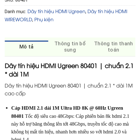
SKU:
80401
Dây tín hiệu HDMI Ugreen
Dây tín hiệu HDMI
Danh mục:
,
WIREWORLD
Phụ kiện
,
Thông tin bổ
Thông tin thanh
Mô tả
sung
toán
Dây tín hiệu HDMI Ugreen 80401 | chuẩn 2.1
* dài 1M
Dây tín hiệu HDMI Ugreen 80401 | chuẩn 2.1 * dài 1M
cao cấp
Cáp HDMI 2.1 dài 1M Ultra HD 8K @ 60Hz Ugreen
80401
Tốc độ siêu cao 48Gbps: Cáp phiên bản 8k hdmi 2.1
này hỗ trợ băng thông lên tới 48Gbps, truyền tốc độ cao mà
không bị mất tín hiệu, nhanh hơn nhiều so với hdmi 2.0 và
hdmi 1.4.