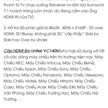
thanh từ TV chạy xuống Reiceiver ra dàn loa Surround
7.1 hoành tráng luôn (mặc dù đang cắm vào ổng
HDMI IN của TV)
3. Hỗ trợ độ phân giải là 4Kx2K : 4096 × 2160P , 3D over
HDMI: 3D Bluray, không phải 3D “cấp thấp” Side by
Side hay Over by Under.
Cáp HDMI 5m
Unitek Y-C140M
phù hợp sử dụng với tất
cả các dòng máy chiếu trên thị trường hiện nay: Máy
Chiếu NEC, Máy Chiếu Infocus, Máy Chiếu BenQ,
Máy Chiếu Epson, Máy Chiếu Sony, Máy Chiếu
Optoma, Máy Chiếu Panasonic, Máy Chiếu Viewsonic,
Máy Chiếu Vivitek, Máy Chiếu Hitachi, Máy Chiếu
Casio, Máy Chiếu Acer, Máy Chiếu EiKi, Máy Chiếu
Văn Phòng, Máy Chiếu Trường Học, Máy Chiếu Hội
Trường, …