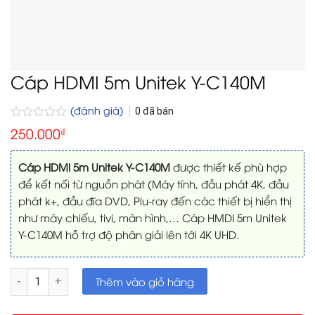
Cáp HDMI 5m Unitek Y-C140M
(đánh giá)
0
đã bán
Được
250.000
₫
xếp
hạng
0
Cáp HDMI 5m
Unitek Y-C140M
được thiết kế phù hợp
5
để kết nối từ nguồn phát (Máy tính, đầu phát 4K, đầu
sao
phát k+, đầu đĩa DVD, Plu-ray đến các thiết bị hiển thị
như máy chiếu, tivi, màn hình,… Cáp HMDI 5m Unitek
Y-C140M hỗ trợ độ phân giải lên tới 4K UHD.
Cáp HDMI 5m Unitek Y-C140M số lượng
Thêm vào giỏ hàng