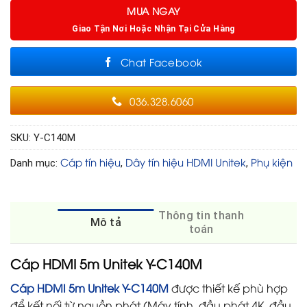
MUA NGAY
Giao Tận Nơi Hoặc Nhận Tại Cửa Hàng
Chat Facebook
036.328.6060
SKU:
Y-C140M
Cáp tín hiệu
Dây tín hiệu HDMI Unitek
Phụ kiện
Danh mục:
,
,
Thông tin thanh
Mô tả
toán
Cáp HDMI 5m Unitek Y-C140M
Cáp HDMI 5m
Unitek Y-C140M
được thiết kế phù hợp
để kết nối từ nguồn phát (Máy tính, đầu phát 4K, đầu