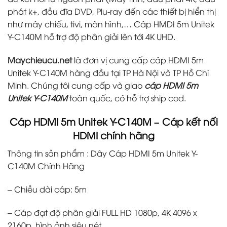
phát k+, đầu đĩa DVD, Plu-ray đến các thiết bị hiển thị
như máy chiếu, tivi, màn hình,… Cáp HMDI 5m Unitek
Y-C140M hỗ trợ độ phân giải lên tới 4K UHD.
Maychieucu.net
là đơn vị cung cấp cáp HDMI 5m
Unitek Y-C140M hàng đầu tại TP Hà Nội và TP Hồ Chí
Minh. Chúng tôi cung cấp và giao
cáp HDMI 5m
Unitek Y-C140M
toàn quốc, có hỗ trợ ship cod.
Cáp HDMI 5m Unitek Y-C140M – Cáp kết nối
HDMI chính hãng
Thông tin sản phẩm : Dây Cáp HDMI 5m Unitek Y-
C140M Chính Hãng
– Chiều dài cáp: 5m
– Cáp đạt độ phân giải FULL HD 1080p, 4K 4096 x
2160p, hình ảnh siêu nét