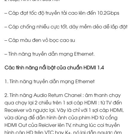
– Cáp đạt tốc độ truyền tải cao lên đến 10.2Gbps
– Cáp chống nhiễu cực tốt, dây mềm dẻo dễ lắp đặt
– Cáp màu đen vỏ bọc cao su
– Tính năng truyền dẫn mạng Ethernet.
Các tính năng nổi bật của chuẩn HDMI 1.4
1. Tính năng truyền dẫn mạng Ethernet
2. Tính năng Audio Return Chanel : âm thanh chạy
qua chạy lại 2 chiều trên 1 sơi cáp HDMI : từ TV đến
Receiver và ngược lại. Vây là chỉ với 1 sợi cáp HDMI,
vừa dùng để dẫn hình ảnh của phim HD từ cổng
HDMI Out của Reiciver lên TV, nhưng lúc coi truyền
hình cáp HD trên VTC hay K+, nó lại dẫn ngược âm