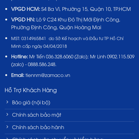
VPGD HCM:
S4 Ba Vì, Phường 15, Quận 10, TP.HCM
VPGD HN:
Lô 9 C24 Khu Đô Thị Mới Định Công,
Phường Định Công, Quận Hoàng Mai
MST:
0314965841 do Sở Kế hoạch và Đầu tư TP Hồ Chí
Minh cấp ngày 04/04/2018
Hotline:
Mr Tiến
036.328.6060
(Zalo); Mr Linh 0902.115.509
(zalo) - 0888.586.248.
Email:
tiennm@zamaco.vn
Hỗ Trợ Khách Hàng
Báo giá (nội bộ)
Chính sách bảo mật
Chính sách bảo hành