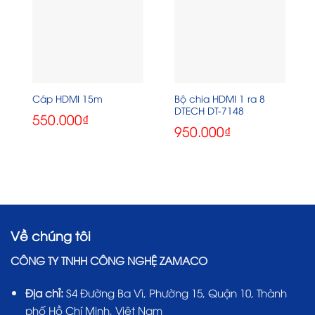
Bộ chia HDMI 1 ra 8
Cáp HDMI 15m
DTECH DT-7148
550.000
₫
950.000
₫
Về chúng tôi
CÔNG TY TNHH CÔNG NGHỆ ZAMACO
Địa chỉ:
S4 Đường Ba Vì, Phường 15, Quận 10, Thành
phố Hồ Chí Minh, Việt Nam