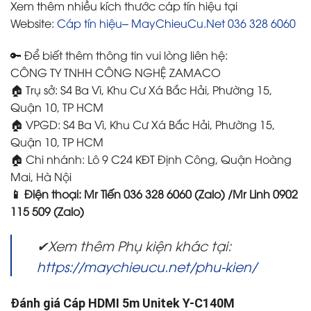
Xem thêm nhiều kích thước cáp tín hiệu tại
Website:
Cáp tín hiệu– MayChieuCu.Net 036 328 6060
🔑 Để biết thêm thông tin vui lòng liên hệ:
CÔNG TY TNHH CÔNG NGHỆ ZAMACO
🏠 Trụ sở: S4 Ba Vì, Khu Cư Xá Bắc Hải, Phường 15,
Quận 10, TP HCM
🏠 VPGD: S4 Ba Vì, Khu Cư Xá Bắc Hải, Phường 15,
Quận 10, TP HCM
🏠 Chi nhánh: Lô 9 C24 KĐT Định Công, Quận Hoàng
Mai, Hà Nội
📱 Điện thoại: Mr Tiến 036 328 6060 (Zalo) /Mr Linh 0902
115 509 (Zalo)
✔Xem thêm Phụ kiện khác tại:
https://maychieucu.net/phu-kien/
Đánh giá Cáp HDMI 5m Unitek Y-C140M