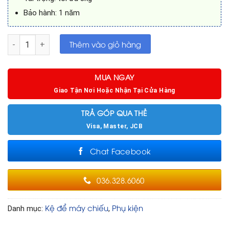
Bảo hành: 1 năm
Kệ để máy chiếu 3 chân di động số lượng
Thêm vào giỏ hàng
MUA NGAY
Giao Tận Nơi Hoặc Nhận Tại Cửa Hàng
TRẢ GÓP QUA THẺ
Visa, Master, JCB
Chat Facebook
036.328.6060
Kệ để máy chiếu
Phụ kiện
Danh mục:
,