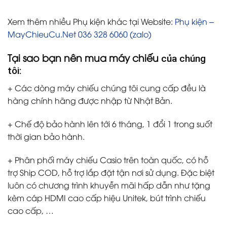
Xem thêm nhiều Phụ kiện khác tại Website:
Phụ kiện –
MayChieuCu.Net 036 328 6060 (zalo)
Tại sao bạn nên mua máy chiếu
của chúng
tôi:
+ Các dòng máy chiếu chúng tôi cung cấp đều là
hàng chính hãng được nhập từ Nhật Bản.
+ Chế độ bảo hành lên tới 6 tháng, 1 đổi 1 trong suốt
thời gian bảo hành.
+ Phân phối máy chiếu Casio trên toàn quốc, có hỗ
trợ Ship COD, hỗ trợ lắp đặt tận nơi sử dụng. Đặc biệt
luôn có chương trình khuyễn mãi hấp dẫn như tặng
kèm cáp HDMI cao cấp hiệu Unitek, bút trình chiếu
cao cấp, …