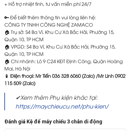
+ Hỗ trợ nhiệt tình, tư vấn miễn phí 24/7
🔑 Để biết thêm thông tin vui lòng liên hệ:
CÔNG TY TNHH CÔNG NGHỆ ZAMACO
🏠 Trụ sở: S4 Ba Vì, Khu Cư Xá Bắc Hải, Phường 15,
Quận 10, TP HCM
🏠 VPGD: S4 Ba Vì, Khu Cư Xá Bắc Hải, Phường 15,
Quận 10, TP HCM
🏠 Chi nhánh: Lô 9 C24 KĐT Định Công, Quận Hoàng
Mai, Hà Nội
📱 Điện thoại: Mr Tiến 036 328 6060 (Zalo) /Mr Linh 0902
115 509 (Zalo)
✔Xem thêm Phụ kiện khác tại:
https://maychieucu.net/phu-kien/
Đánh giá Kệ để máy chiếu 3 chân di động