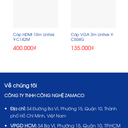
Cáp HDMI 10m Unitek
Cáp VGA 3m Unitek Y-
Y-C142M
C504G
400.000
₫
135.000
₫
Về chúng tôi
CÔNG TY TNHH CÔNG NGHỆ ZAMACO
Địa chỉ:
S4 Đường Ba Vì, Phường 15, Quận 10, Thành
phố Hồ Chí Minh, Việt Nam
VPGD HCM:
S4 Ba Vì, Phường 15, Quận 10, TP.HCM