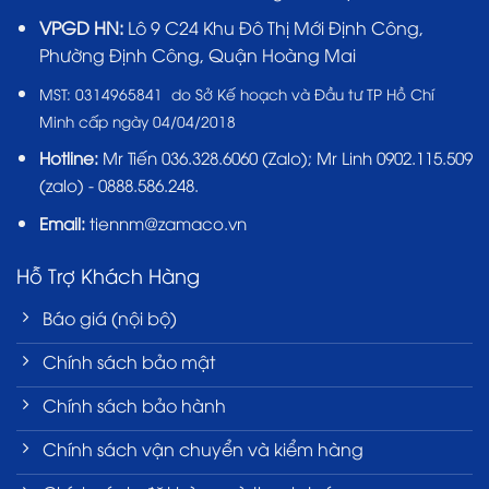
VPGD HN:
Lô 9 C24 Khu Đô Thị Mới Định Công,
Phường Định Công, Quận Hoàng Mai
MST:
0314965841 do Sở Kế hoạch và Đầu tư TP Hồ Chí
Minh cấp ngày 04/04/2018
Hotline:
Mr Tiến
036.328.6060
(Zalo); Mr Linh 0902.115.509
(zalo) - 0888.586.248.
Email:
tiennm@zamaco.vn
Hỗ Trợ Khách Hàng
Báo giá (nội bộ)
Chính sách bảo mật
Chính sách bảo hành
Chính sách vận chuyển và kiểm hàng