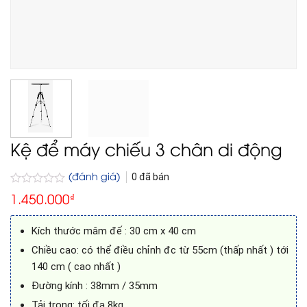
Kệ để máy chiếu 3 chân di động
(đánh giá)
0
đã bán
Được
1.450.000
₫
xếp
hạng
0
Kích thước mâm đế : 30 cm x 40 cm
5
sao
Chiều cao: có thể điều chỉnh đc từ 55cm (thấp nhất ) tới
140 cm ( cao nhất )
Đường kính : 38mm / 35mm
Tải trọng: tối đa 8kg