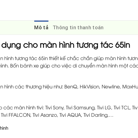
Mô tả
Thông tin thanh toán
dụng cho màn hình tương tác 65in
hình tương tác 65in thiết kế chắc chắn giúp màn hình tươ
ình. Bốn bánh xe giúp cho việc di chuyển màn hình một cá
ình các thương hiệu như: BenQ, HikVision, Newline, MaxHub
 màn hình tivi: Tivi Sony, Tivi Samsung, Tivi LG, Tivi TCL, Tivi
, Tivi FFALCON, Tivi Asanzo, Tivi AQUA, Tivi Darling,…
hình