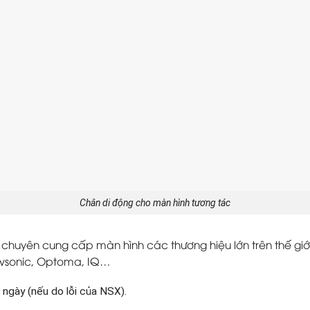
Chân di động cho màn hình tương tác
chuyên cung cấp màn hình các thương hiệu lớn trên thế giới 
ewsonic, Optoma, IQ…
 ngày (nếu do lỗi của NSX).