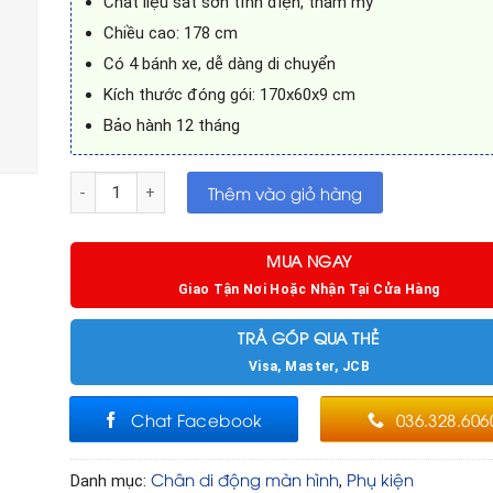
Chất liệu sắt sơn tĩnh điện, thẩm mỹ
Chiều cao: 178 cm
Có 4 bánh xe, dễ dàng di chuyển
Kích thước đóng gói: 170x60x9 cm
Bảo hành 12 tháng
Chân di động chuyên dụng cho màn hình tương tác 65in số
Thêm vào giỏ hàng
MUA NGAY
Giao Tận Nơi Hoặc Nhận Tại Cửa Hàng
TRẢ GÓP QUA THẺ
Visa, Master, JCB
Chat Facebook
036.328.606
Chân di động màn hình
Phụ kiện
Danh mục:
,