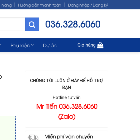
n hàng
Hướng dẫn thanh toán
Đăng nhập / Đăng ký
036.328.6060
Phụ kiện
Dự án
Giỏ hàng
o
CHÚNG TÔI LUÔN Ở ĐÂY ĐỂ HỖ TRỢ
BẠN
Hotline tư vấn
Mr Tiến 036.328.6060
(Zalo)
Miễn phí vận chuyển