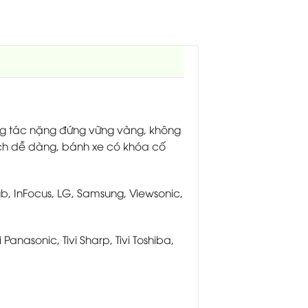
ng tác nặng đứng vững vàng, không
ch dễ dàng, bánh xe có khóa cố
, InFocus, LG, Samsung, Viewsonic,
 Panasonic, Tivi Sharp, Tivi Toshiba,