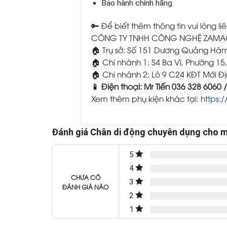
Bảo hành chính hãng
🔑 Để biết thêm thông tin vui lòng liê
CÔNG TY TNHH CÔNG NGHỆ ZAM
🏠 Trụ sở: Số 151 Dương Quảng Hà
🏠 Chi nhánh 1: S4 Ba Vì, Phường 1
🏠 Chi nhánh 2: Lô 9 C24 KĐT Mới 
📱 Điện thoại: Mr Tiến 036 328 6060 
Xem thêm phụ kiện khác tại:
https:
Đánh giá Chân di động chuyên dụng cho m
5
4
CHƯA CÓ
3
ĐÁNH GIÁ NÀO
2
1