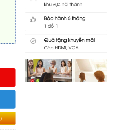
khu vực nội thành
Bảo hành 6 tháng
1 đổi 1
Quà tặng khuyễn mãi
Cáp HDMI, VGA
 lượng
0