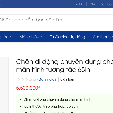
0
Tin tức
Chính sách bá
m
ếm:
g tác
Màn chiếu
Tủ Cabinet tự động
Âm thanh
Chân di động chuyên dụng ch
màn hình tương tác 65in
(đánh giá)
0
đã bán
Được
5.500.000
₫
xếp
hạng
0
Chân di động chuyên dụng cho màn hình
5
sao
Kích thước treo phù hợp: 55-86 in