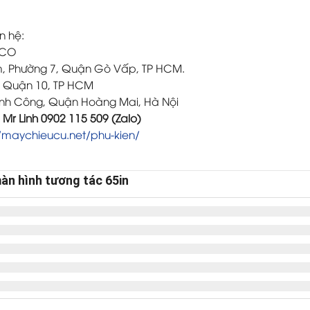
n hệ:
ACO
m, Phường 7, Quận Gò Vấp, TP HCM.
5, Quận 10, TP HCM
Định Công, Quận Hoàng Mai, Hà Nội
/ Mr Linh 0902 115 509 (Zalo)
//maychieucu.net/phu-kien/
àn hình tương tác 65in