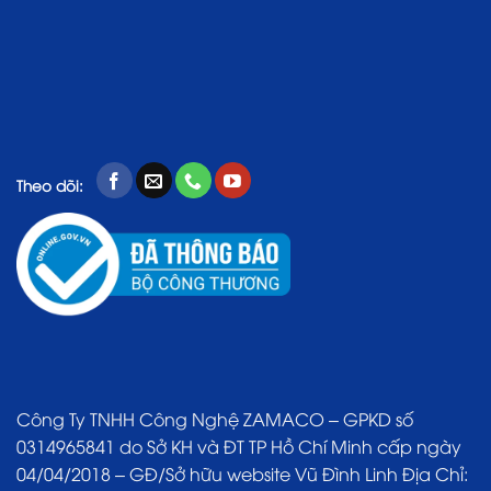
Theo dõi:
Công Ty TNHH Công Nghệ ZAMACO – GPKD số
0314965841 do Sở KH và ĐT TP Hồ Chí Minh cấp ngày
04/04/2018 – GĐ/Sở hữu website Vũ Đình Linh Địa Chỉ: