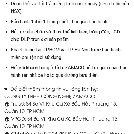
Dùng thử và đổi trả miễn phí trong 7 ngày (nếu do lỗi của
NSX).
Bảo hành 1 đổi 1 trong suốt thời gian bảo hành
Hỗ trợ sửa chữa và thay thế linh kiện, bóng đèn, LCD,
chip DLP trọn đời sản phẩm
Khách hàng tại TP.HCM và TP Hà Nội được bảo hành
miễn phí tận nơi sử dụng.
Đối với khách hàng ở tỉnh, ZAMACO hỗ trợ giao nhận bảo
hành tận nhà xe hoặc qua đường bưu điện.
🔑 Để biết thêm thông tin vui lòng liên hệ:
CÔNG TY TNHH CÔNG NGHỆ ZAMACO
🏠 Trụ sở: S4 Ba Vì, Khu Cư Xá Bắc Hải, Phường 15,
Quận 10, TP HCM
🏠 VPGD: S4 Ba Vì, Khu Cư Xá Bắc Hải, Phường 15,
Quận 10, TP HCM
🏠 Chi nhánh: Lô 9 C24 KĐT Định Công, Quận Hoàng