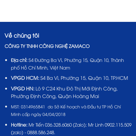
Về chúng tôi
CÔNG TY TNHH CÔNG NGHỆ ZAMACO
Địa chỉ:
S4 Đường Ba Vì, Phường 15, Quận 10, Thành
phố Hồ Chí Minh, Việt Nam
VPGD HCM:
S4 Ba Vì, Phường 15, Quận 10, TP.HCM
VPGD HN:
Lô 9 C24 Khu Đô Thị Mới Định Công,
Phường Định Công, Quận Hoàng Mai
MST:
0314965841 do Sở Kế hoạch và Đầu tư TP Hồ Chí
Minh cấp ngày 04/04/2018
Hotline:
Mr Tiến
036.328.6060
(Zalo); Mr Linh 0902.115.509
(zalo) - 0888.586.248.