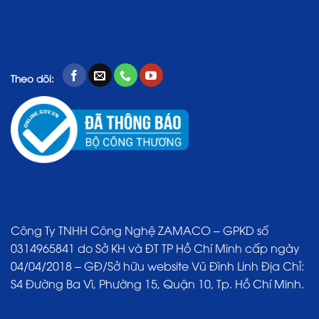
Theo dõi:
Công Ty TNHH Công Nghệ ZAMACO – GPKD số
0314965841 do Sở KH và ĐT TP Hồ Chí Minh cấp ngày
04/04/2018 – GĐ/Sở hữu website Vũ Đình Linh Địa Chỉ:
S4 Đường Ba Vì, Phường 15, Quận 10, Tp. Hồ Chí Minh.