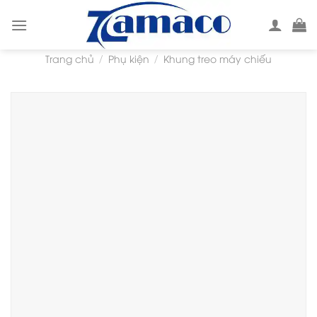
Skip
to
content
Trang chủ
Phụ kiện
Khung treo máy chiếu
/
/