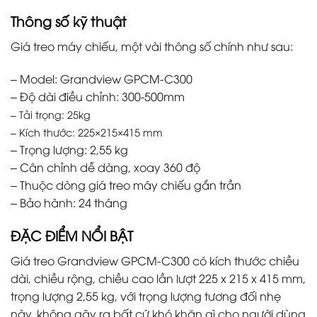
Thông số kỹ thuật
Giá treo máy chiếu, một vài thông số chính như sau:
– Model: Grandview GPCM-C300
– Độ dài điều chỉnh: 300-500mm
– Tải trọng: 25kg
– Kích thước: 225×215×415 mm
– Trọng lượng: 2,55 kg
– Cân chỉnh dễ dàng, xoay 360 độ
– Thuộc dòng giá treo máy chiếu gắn trần
– Bảo hành: 24 tháng
ĐẶC ĐIỂM NỔI BẬT
Giá treo Grandview GPCM-C300 có kích thước chiều
dài, chiều rộng, chiều cao lần lượt 225 x 215 x 415 mm,
trọng lượng 2,55 kg, với trọng lượng tương đối nhẹ
này, không gây ra bất cứ khó khăn gì cho người dùng