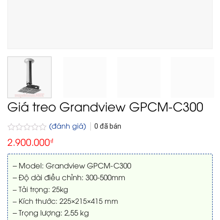
Giá treo Grandview GPCM-C300
(đánh giá)
0
đã bán
Được
2.900.000
₫
xếp
hạng
0
– Model: Grandview GPCM-C300
5
– Độ dài điều chỉnh: 300-500mm
sao
– Tải trọng: 25kg
– Kích thước: 225×215×415 mm
– Trọng lượng: 2,55 kg