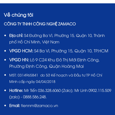
Về chúng tôi
CÔNG TY TNHH CÔNG NGHỆ ZAMACO
Địa chỉ:
S4 Đường Ba Vì, Phường 15, Quận 10, Thành
phố Hồ Chí Minh, Việt Nam
VPGD HCM:
S4 Ba Vì, Phường 15, Quận 10, TP.HCM
VPGD HN:
Lô 9 C24 Khu Đô Thị Mới Định Công,
Phường Định Công, Quận Hoàng Mai
MST:
0314965841 do Sở Kế hoạch và Đầu tư TP Hồ Chí
Minh cấp ngày 04/04/2018
Hotline:
Mr Tiến
036.328.6060
(Zalo); Mr Linh 0902.115.509
(zalo) - 0888.586.248.
Email:
tiennm@zamaco.vn