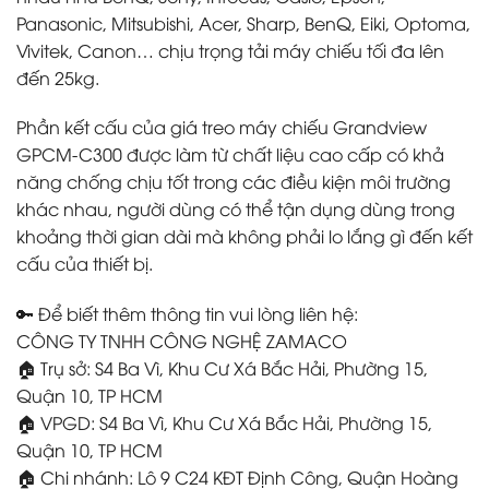
Panasonic, Mitsubishi, Acer, Sharp, BenQ, Eiki, Optoma,
Vivitek, Canon… chịu trọng tải máy chiếu tối đa lên
đến 25kg.
Phần kết cấu của giá treo máy chiếu Grandview
GPCM-C300 được làm từ chất liệu cao cấp có khả
năng chống chịu tốt trong các điều kiện môi trường
khác nhau, người dùng có thể tận dụng dùng trong
khoảng thời gian dài mà không phải lo lắng gì đến kết
cấu của thiết bị.
🔑 Để biết thêm thông tin vui lòng liên hệ:
CÔNG TY TNHH CÔNG NGHỆ ZAMACO
🏠 Trụ sở: S4 Ba Vì, Khu Cư Xá Bắc Hải, Phường 15,
Quận 10, TP HCM
🏠 VPGD: S4 Ba Vì, Khu Cư Xá Bắc Hải, Phường 15,
Quận 10, TP HCM
🏠 Chi nhánh: Lô 9 C24 KĐT Định Công, Quận Hoàng