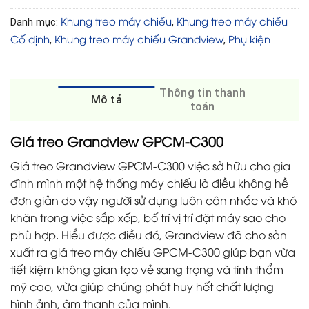
Khung treo máy chiếu
Khung treo máy chiếu
Danh mục:
,
Cố định
Khung treo máy chiếu Grandview
Phụ kiện
,
,
Thông tin thanh
Mô tả
toán
Giá treo Grandview GPCM-C300
Giá treo Grandview GPCM-C300 việc sở hữu cho gia
đình mình một hệ thống máy chiếu là điều không hề
đơn giản do vậy người sử dụng luôn cân nhắc và khó
khăn trong việc sắp xếp, bố trí vị trí đặt máy sao cho
phù hợp. Hiểu được điều đó, Grandview đã cho sản
xuất ra giá treo máy chiếu GPCM-C300 giúp bạn vừa
tiết kiệm không gian tạo vẻ sang trọng và tính thẩm
mỹ cao, vừa giúp chúng phát huy hết chất lượng
hình ảnh, âm thanh của mình.