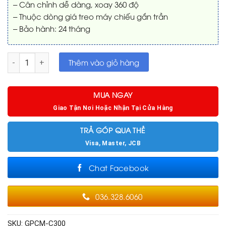
– Cân chỉnh dễ dàng, xoay 360 độ
– Thuộc dòng giá treo máy chiếu gắn trần
– Bảo hành: 24 tháng
Giá treo Grandview GPCM-C300 số lượng
Thêm vào giỏ hàng
MUA NGAY
Giao Tận Nơi Hoặc Nhận Tại Cửa Hàng
TRẢ GÓP QUA THẺ
Visa, Master, JCB
Chat Facebook
036.328.6060
SKU:
GPCM-C300