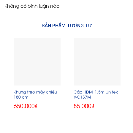
Không có bình luận nào
SẢN PHẨM TƯƠNG TỰ
Khung treo máy chiếu
Cáp HDMI 1.5m Unitek
180 cm
Y-C137M
650.000
₫
85.000
₫