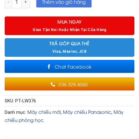
Thêm vào giỏ hàng
MUA NGAY
Giao Tận Nơi Hoặc Nhận Tại Cửa Hàng
TRẢ GÓP QUA THẺ
Visa, Master, JCB
Chat Facebook
036.328.6060
SKU:
PT-LW376
Máy chiếu mới
Máy chiếu Panasonic
Máy
Danh mục:
,
,
chiếu phòng học