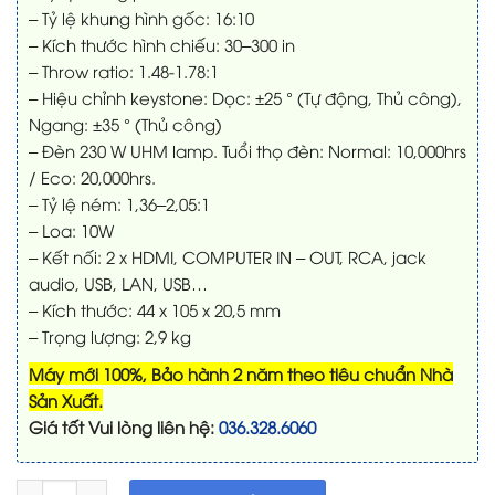
– Tỷ lệ khung hình gốc: 16:10
– Kích thước hình chiếu: 30–300 in
– Throw ratio: 1.48-1.78:1
– Hiệu chỉnh keystone: Dọc: ±25 ° (Tự động, Thủ công),
Ngang: ±35 ° (Thủ công)
– Đèn 230 W UHM lamp. Tuổi thọ đèn: Normal: 10,000hrs
/ Eco: 20,000hrs.
– Tỷ lệ ném: 1,36–2,05:1
– Loa: 10W
– Kết nối: 2 x HDMI, COMPUTER IN – OUT, RCA, jack
audio, USB, LAN, USB…
– Kích thước: 44 x 105 x 20,5 mm
– Trọng lượng: 2,9 kg
Máy mới 100%, Bảo hành 2 năm theo tiêu chuẩn Nhà
Sản Xuất.
Giá tốt Vui lòng liên hệ:
036.328.6060
Máy chiếu Panasonic PT-LW376 | WXGA * 3600 lm số lượng