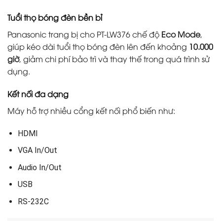
Tuổi thọ bóng đèn bền bỉ
Panasonic trang bị cho PT-LW376 chế độ
Eco Mode
,
giúp kéo dài tuổi thọ bóng đèn lên đến khoảng
10.000
giờ
, giảm chi phí bảo trì và thay thế trong quá trình sử
dụng.
Kết nối đa dạng
Máy hỗ trợ nhiều cổng kết nối phổ biến như:
HDMI
VGA In/Out
Audio In/Out
USB
RS-232C