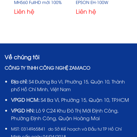
MH560 FullHD mới 100%
EPSON EH-100W
Liên hệ
Liên hệ
Về chúng tôi
CÔNG TY TNHH CÔNG NGHỆ ZAMACO
Địa chỉ:
S4 Đường Ba Vì, Phường 15, Quận 10, Thành
phố Hồ Chí Minh, Việt Nam
VPGD HCM:
S4 Ba Vì, Phường 15, Quận 10, TP.HCM
VPGD HN:
Lô 9 C24 Khu Đô Thị Mới Định Công,
Phường Định Công, Quận Hoàng Mai
MST:
0314965841 do Sở Kế hoạch và Đầu tư TP Hồ Chí
Minh cấp ngày 04/04/2018