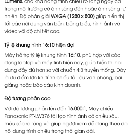
Lumens
, cho khả năng trình chiếu rõ ràng ngay cả
trong môi trường có ánh sáng đèn hoặc ánh sáng tự
nhiên. Độ phân giải
WXGA (1280 x 800)
giúp hiển thị
tốt các nội dung văn bản, bảng biểu, hình ảnh và
video với độ chi tiết cao.
Tỷ lệ khung hình 16:10 hiện đại
Máy hỗ trợ tỷ lệ khung hình
16:10
, phù hợp với các
dòng laptop và máy tính hiện nay, giúp hiển thị nội
dung đầy đủ hơn so với chuẩn 4:3 truyền thống. Đây
là ưu điểm lớn khi trình chiếu tài liệu văn phòng, bài
giảng hoặc báo cáo kinh doanh.
Độ tương phản cao
Với độ tương phản lên đến
16.000:1
, Máy chiếu
Panasonic PT-LW376 tái tạo hình ảnh có chiều sâu,
màu sắc rõ ràng và giúp người xem dễ dàng theo dõi
nội dung trình chiếu trong thời gian dài.