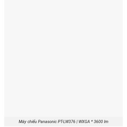
Máy chiếu Panasonic PT-LW376 | WXGA * 3600 lm