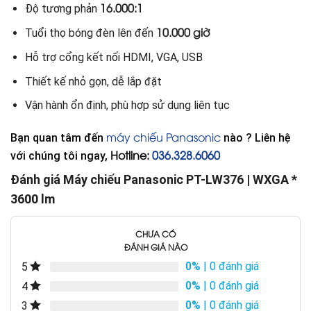
16.000:1
Độ tương phản
10.000 giờ
Tuổi thọ bóng đèn lên đến
Hỗ trợ cổng kết nối HDMI, VGA, USB
Thiết kế nhỏ gọn, dễ lắp đặt
Vận hành ổn định, phù hợp sử dụng liên tục
máy chiếu Panasonic
Bạn quan tâm đến
nào ? Liên hệ
Hotline:
036.328.6060
với chúng tôi ngay,
Đánh giá Máy chiếu Panasonic PT-LW376 | WXGA *
3600 lm
CHƯA CÓ
ĐÁNH GIÁ NÀO
0%
| 0 đánh giá
5
0%
| 0 đánh giá
4
0%
| 0 đánh giá
3