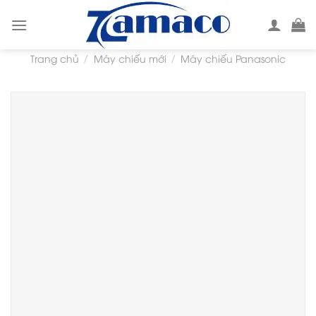
Skip
to
content
Trang chủ
Máy chiếu mới
Máy chiếu Panasonic
/
/