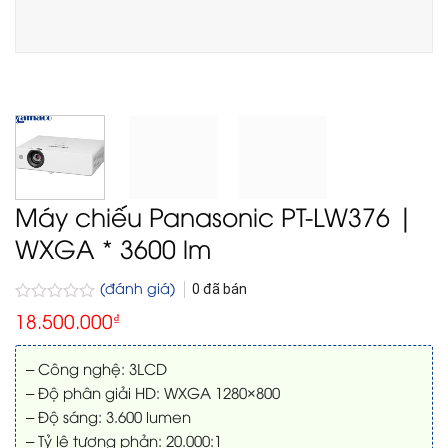
Máy chiếu Panasonic PT-LW376 |
WXGA * 3600 lm
(đánh giá)
0
đã bán
Được
18.500.000
₫
xếp
hạng
0
– Công nghệ: 3LCD
5
– Độ phân giải HD: WXGA 1280×800
sao
– Độ sáng: 3.600 lumen
– Tỷ lệ tương phản: 20.000:1