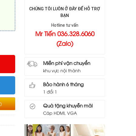
CHÚNG TÔI LUÔN Ở ĐÂY ĐỂ HỖ TRỢ
BẠN
Hotline tư vấn
Mr Tiến 036.328.6060
(Zalo)
Miễn phí vận chuyển
khu vực nội thành
Bảo hành 6 tháng
1 đổi 1
0
Quà tặng khuyễn mãi
Cáp HDMI, VGA