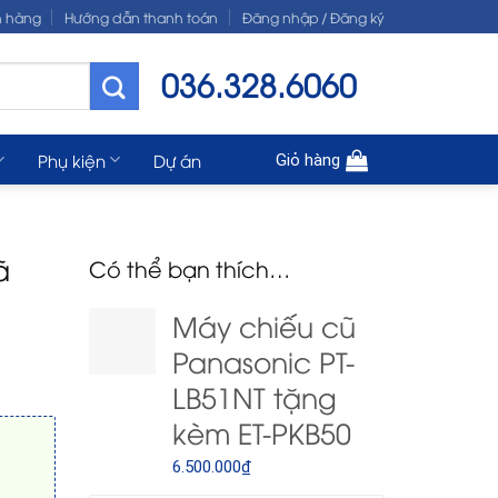
n hàng
Hướng dẫn thanh toán
Đăng nhập / Đăng ký
036.328.6060
Phụ kiện
Dự án
Giỏ hàng
̃
Có thể bạn thích…
Máy chiếu cũ
Panasonic PT-
LB51NT tặng
kèm ET-PKB50
6.500.000
₫