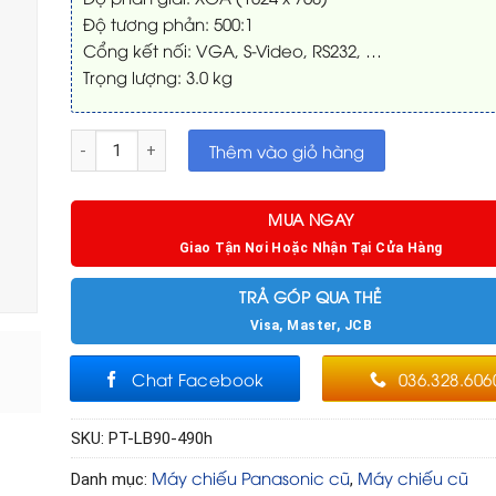
Độ tương phản: 500:1
Cổng kết nối: VGA, S-Video, RS232, …
Trọng lượng: 3.0 kg
Máy chiếu Panasonic PT-LB90 đã chiếu 490h số lượng
Thêm vào giỏ hàng
MUA NGAY
Giao Tận Nơi Hoặc Nhận Tại Cửa Hàng
TRẢ GÓP QUA THẺ
Visa, Master, JCB
Chat Facebook
036.328.606
SKU:
PT-LB90-490h
Máy chiếu Panasonic cũ
Máy chiếu cũ
Danh mục:
,