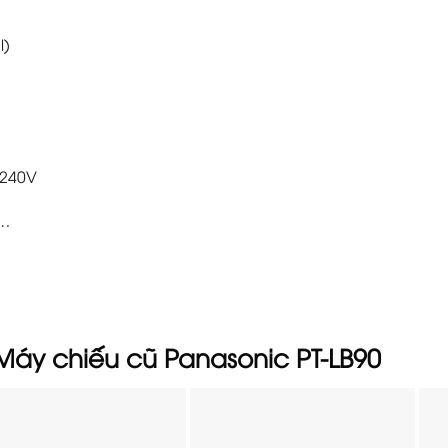
l)
 240V
 …
Máy chiếu cũ Panasonic PT-LB90