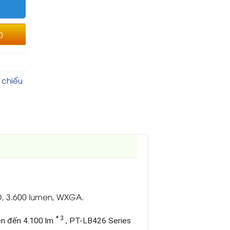
0
 chiếu
D, 3.600 lumen, WXGA.
* 3
ên đến 4.100 lm
, PT-LB426 Series