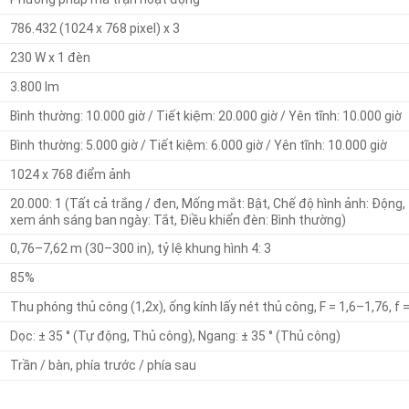
786.432 (1024 x 768 pixel) x 3
230 W x 1 đèn
3.800 lm
Bình thường: 10.000 giờ / Tiết kiệm: 20.000 giờ / Yên tĩnh: 10.000 giờ
Bình thường: 5.000 giờ / Tiết kiệm: 6.000 giờ / Yên tĩnh: 10.000 giờ
1024 x 768 điểm ảnh
20.000: 1 (Tất cả trắng / đen, Mống mắt: Bật, Chế độ hình ảnh: Động,
xem ánh sáng ban ngày: Tắt, Điều khiển đèn: Bình thường)
0,76–7,62 m (30–300 in), tỷ lệ khung hình 4: 3
85%
Thu phóng thủ công (1,2x), ống kính lấy nét thủ công, F = 1,6–1,76, f
Dọc: ± 35 ° (Tự động, Thủ công), Ngang: ± 35 ° (Thủ công)
Trần / bàn, phía trước / phía sau