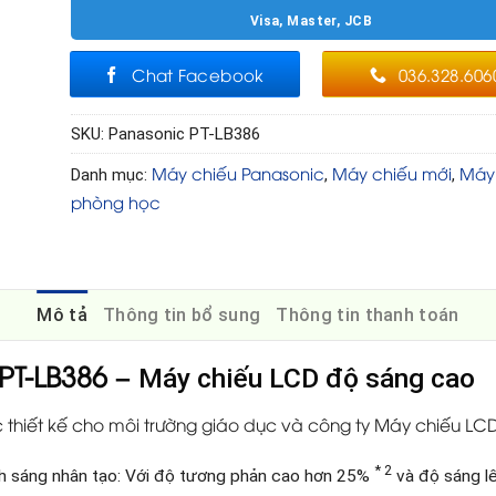
Visa, Master, JCB
Chat Facebook
036.328.606
SKU:
Panasonic PT-LB386
Máy chiếu Panasonic
Máy chiếu mới
Máy
Danh mục:
,
,
phòng học
Mô tả
Thông tin bổ sung
Thông tin thanh toán
PT-LB386
–
Máy chiếu LCD độ sáng cao
 thiết kế cho môi trường giáo dục và công ty Máy chiếu LC
* 2
ánh sáng nhân tạo: Với độ tương phản cao hơn 25%
và độ sáng l