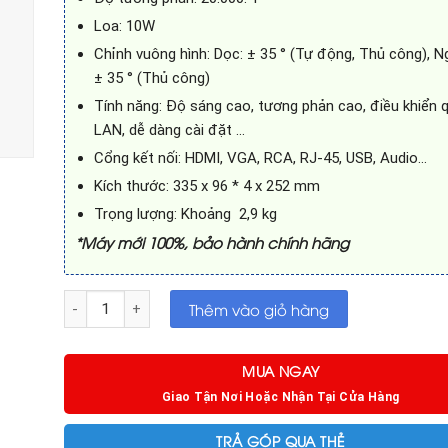
Loa: 10W
Chỉnh vuông hình: Dọc: ± 35 ° (Tự động, Thủ công), N
± 35 ° (Thủ công)
Tính năng: Độ sáng cao, tương phản cao, điều khiển 
LAN, dễ dàng cài đặt …
Cổng kết nối: HDMI, VGA, RCA, RJ-45, USB, Audio…
Kích thước: 335 x 96 * 4 x 252 mm
Trọng lượng: Khoảng 2,9 kg
*Máy mới 100%, bảo hành chính hãng
Máy chiếu Panasonic PT-LB386 số lượng
Thêm vào giỏ hàng
MUA NGAY
Giao Tận Nơi Hoặc Nhận Tại Cửa Hàng
TRẢ GÓP QUA THẺ