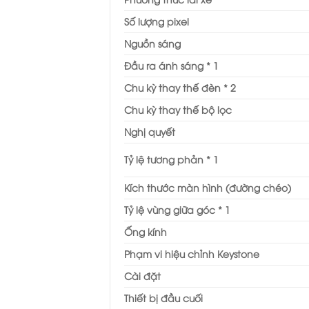
Số lượng pixel
Nguồn sáng
Đầu ra ánh sáng
* 1
Chu kỳ thay thế đèn
* 2
Chu kỳ thay thế bộ lọc
Nghị quyết
Tỷ lệ tương phản
* 1
Kích thước màn hình (đường chéo)
Tỷ lệ vùng giữa góc
* 1
Ống kính
Phạm vi hiệu chỉnh Keystone
Cài đặt
Thiết bị đầu cuối