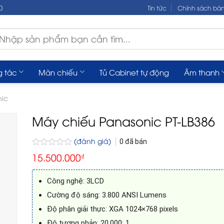
0
Tin tức
Chính sách bá
m
ếm:
g tác
Màn chiếu
Tủ Cabinet tự động
Âm thanh
nic
Máy chiếu Panasonic PT-LB386
(đánh giá)
0
đã bán
Được
15.500.000
₫
xếp
hạng
0
Công nghệ: 3LCD
5
sao
Cường độ sáng: 3.800 ANSI Lumens
Độ phân giải thực: XGA 1024×768 pixels
Độ tương phản: 20.000: 1