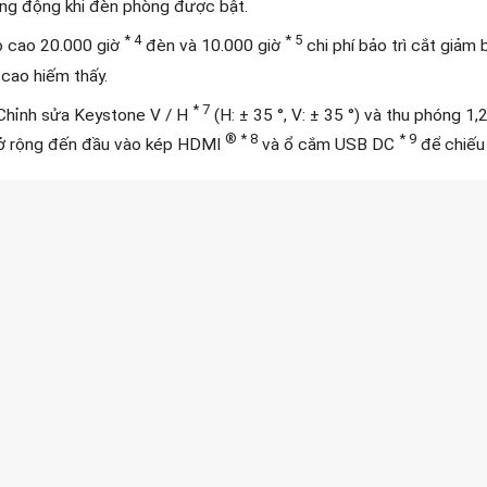
sống động khi đèn phòng được bật.
* 4
* 5
họ cao 20.000 giờ
đèn và 10.000 giờ
chi phí bảo trì cắt giảm
 cao hiếm thấy.
* 7
: Chỉnh sửa Keystone V / H
(H: ± 35 °, V: ± 35 °) và thu phóng 1,
®
* 8
* 9
 mở rộng đến đầu vào kép HDMI
và ổ cắm USB DC
để chiếu