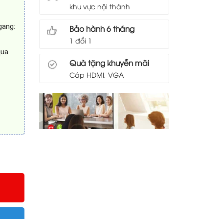
khu vực nội thành
gang:
Bảo hành 6 tháng
1 đổi 1
qua
Quà tặng khuyễn mãi
Cáp HDMI, VGA