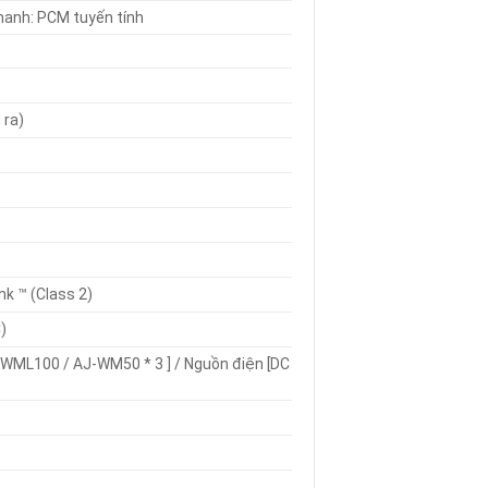
thanh: PCM tuyến tính
 ra)
nk ™ (Class 2)
)
T-WML100 / AJ-WM50 * 3 ] / Nguồn điện [DC