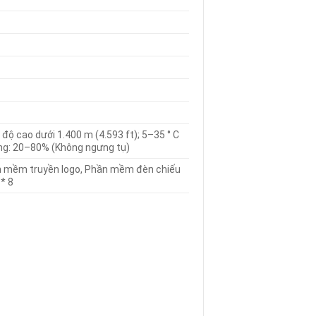
 độ cao dưới 1.400 m (4.593 ft); 5–35 ° C
ộng: 20–80% (Không ngưng tụ)
n mềm truyền logo, Phần mềm đèn chiếu
* 8