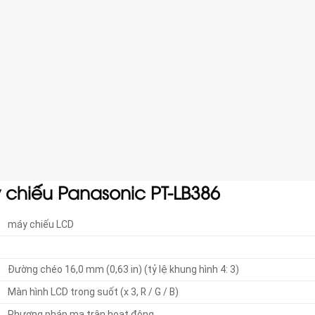
 chiếu Panasonic PT-LB386
máy chiếu LCD
Đường chéo 16,0 mm (0,63 in) (tỷ lệ khung hình 4: 3)
Màn hình LCD trong suốt (x 3, R / G / B)
Phương pháp ma trận hoạt động