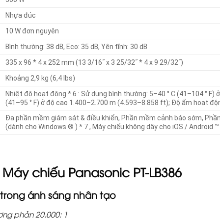
Nhựa đúc
10 W đơn nguyên
Bình thường: 38 dB, Eco: 35 dB, Yên tĩnh: 30 dB
335 x 96 * 4 x 252 mm (13 3/16˝ x 3 25/32˝ * 4 x 9 29/32˝)
Khoảng 2,9 kg (6,4 lbs)
Nhiệt độ hoạt động * 6 : Sử dụng bình thường: 5–40 ° C (41–104 ° F) ở
(41–95 ° F) ở độ cao 1.400–2.700 m (4.593–8.858 ft); Độ ẩm hoạt đ
Đa phần mềm giám sát & điều khiển, Phần mềm cảnh báo sớm, Phầ
(dành cho Windows ® ) * 7 , Máy chiếu không dây cho iOS / Android ™ 
 Máy chiếu Panasonic PT-LB386
 trong ánh sáng nhân tạo
ơng phản 20.000: 1