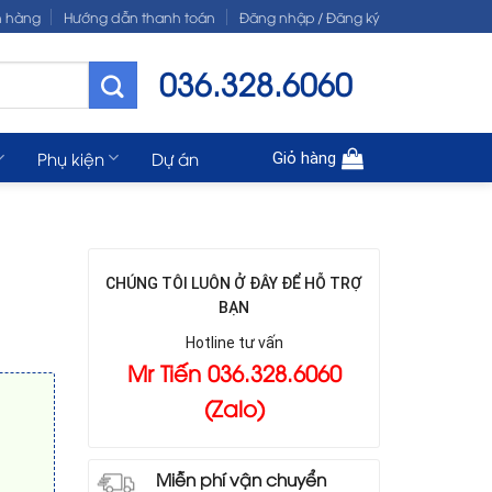
n hàng
Hướng dẫn thanh toán
Đăng nhập / Đăng ký
036.328.6060
Phụ kiện
Dự án
Giỏ hàng
CHÚNG TÔI LUÔN Ở ĐÂY ĐỂ HỖ TRỢ
BẠN
Hotline tư vấn
Mr Tiến 036.328.6060
(Zalo)
Miễn phí vận chuyển