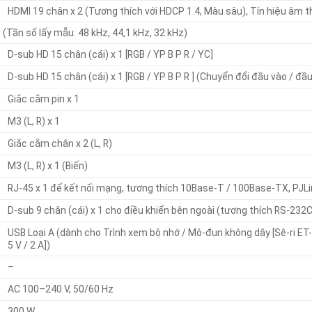
HDMI 19 chân x 2 (Tương thích với HDCP 1.4, Màu sâu), Tín hiệu âm 
(Tần số lấy mẫu: 48 kHz, 44,1 kHz, 32 kHz)
D-sub HD 15 chân (cái) x 1 [RGB / YP B P R / YC]
D-sub HD 15 chân (cái) x 1 [RGB / YP B P R ] (Chuyển đổi đầu vào / đầu
Giắc cắm pin x 1
M3 (L, R) x 1
Giắc cắm chân x 2 (L, R)
M3 (L, R) x 1 (Biến)
RJ-45 x 1 để kết nối mạng, tương thích 10Base-T / 100Base-TX, PJLi
D-sub 9 chân (cái) x 1 cho điều khiển bên ngoài (tương thích RS-232C
USB Loại A (dành cho Trình xem bộ nhớ / Mô-đun không dây [Sê-ri E
5 V / 2 A])
–
AC 100–240 V, 50/60 Hz
300 W