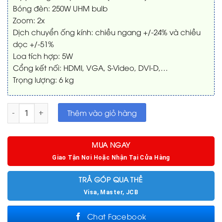
Bóng đèn: 250W UHM bulb
Zoom: 2x
Dịch chuyển ống kính: chiều ngang +/-24% và chiều
dọc +/-51%
Loa tích hợp: 5W
Cổng kết nối: HDMI, VGA, S-Video, DVI-D,…
Trọng lượng: 6 kg
Máy chiếu Panasonic PT-FW430 đã chiếu 500 giờ số lượng
Thêm vào giỏ hàng
MUA NGAY
Giao Tận Nơi Hoặc Nhận Tại Cửa Hàng
TRẢ GÓP QUA THẺ
Visa, Master, JCB
Chat Facebook