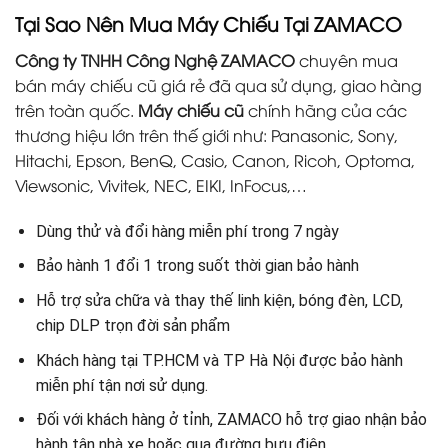
Tại Sao Nên Mua Máy Chiếu Tại ZAMACO
Công ty TNHH Công Nghệ ZAMACO
chuyên mua
bán máy chiếu cũ giá rẻ đã qua sử dụng, giao hàng
trên toàn quốc.
Máy chiếu cũ
chính hãng của các
thương hiệu lớn trên thế giới như: Panasonic, Sony,
Hitachi, Epson, BenQ, Casio, Canon, Ricoh, Optoma,
Viewsonic, Vivitek, NEC, EIKI, InFocus,…
Dùng thử và đổi hàng miễn phí trong 7 ngày
Bảo hành 1 đổi 1 trong suốt thời gian bảo hành
Hỗ trợ sửa chữa và thay thế linh kiện, bóng đèn, LCD,
chip DLP trọn đời sản phẩm
Khách hàng tại TP.HCM và TP Hà Nội được bảo hành
miễn phí tận nơi sử dụng.
Đối với khách hàng ở tỉnh, ZAMACO hỗ trợ giao nhận bảo
hành tận nhà xe hoặc qua đường bưu điện.