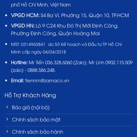
phố Hồ Chí Minh, Việt Nam
VPGD HCM:
S4 Ba Vì, Phường 15, Quận 10, TP.HCM
VPGD HN:
Lô 9 C24 Khu Đô Thị Mới Định Công,
Phường Định Công, Quận Hoàng Mai
MST:
0314965841 do Sở Kế hoạch và Đầu tư TP Hồ Chí
Minh cấp ngày 04/04/2018
Hotline:
Mr Tiến
036.328.6060
(Zalo); Mr Linh 0902.115.509
(zalo) - 0888.586.248.
Email:
tiennm@zamaco.vn
Hỗ Trợ Khách Hàng
Báo giá (nội bộ)
Chính sách bảo mật
Chính sách bảo hành