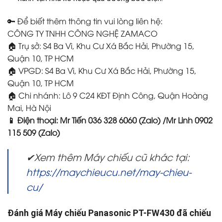
🔑 Để biết thêm thông tin vui lòng liên hệ:
CÔNG TY TNHH CÔNG NGHỆ ZAMACO
🏠 Trụ sở: S4 Ba Vì, Khu Cư Xá Bắc Hải, Phường 15,
Quận 10, TP HCM
🏠 VPGD: S4 Ba Vì, Khu Cư Xá Bắc Hải, Phường 15,
Quận 10, TP HCM
🏠 Chi nhánh: Lô 9 C24 KĐT Định Công, Quận Hoàng
Mai, Hà Nội
📱 Điện thoại: Mr Tiến 036 328 6060 (Zalo) /Mr Linh 0902
115 509 (Zalo)
✔Xem thêm Máy chiếu cũ khác tại:
https://maychieucu.net/may-chieu-
cu/
Đánh giá Máy chiếu Panasonic PT-FW430 đã chiếu