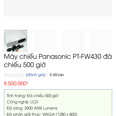
Máy chiếu Panasonic PT-FW430 đã
chiếu 500 giờ
(đánh giá)
0
đã bán
Được
8.500.000
₫
xếp
hạng
0
Tình trạng: Đã chiếu 500 giờ
5
Công nghệ: LCD
sao
Độ sáng: 3500 ANSI Lumens
Độ phân giải thực: WXGA (1280 x 800)