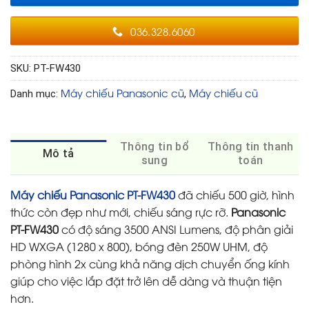
036.328.6060
SKU:
PT-FW430
Máy chiếu Panasonic cũ
Máy chiếu cũ
Danh mục:
,
Thông tin bổ
Thông tin thanh
Mô tả
sung
toán
Máy chiếu Panasonic PT-FW430
đã chiếu 500 giờ, hình
thức còn đẹp như mới, chiếu sáng rực rỡ.
Panasonic
PT-FW430
có độ sáng 3500 ANSI Lumens, độ phân giải
HD WXGA (1280 x 800), bóng đèn 250W UHM, độ
phòng hình 2x cùng khả năng dịch chuyển ống kính
giúp cho việc lắp đặt trở lên dễ dàng và thuận tiện
hơn.