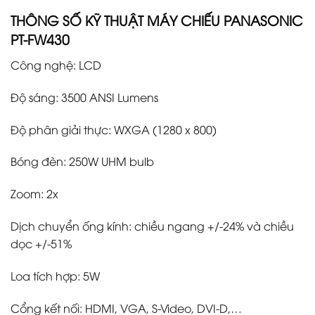
THÔNG SỐ KỸ THUẬT MÁY CHIẾU PANASONIC
PT-FW430
Công nghệ: LCD
Độ sáng: 3500 ANSI Lumens
Độ phân giải thực: WXGA (1280 x 800)
Bóng đèn: 250W UHM bulb
Zoom: 2x
Dịch chuyển ống kính: chiều ngang +/-24% và chiều
dọc +/-51%
Loa tích hợp: 5W
Cổng kết nối: HDMI, VGA, S-Video, DVI-D,…