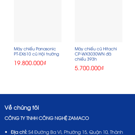
Máy chiếu Panasonic
Máy chiếu cũ Hitachi
PT-EX610 cũ Hội trường
CP-WX3030WN đã
chiếu 393h
19.800.000
₫
5.700.000
₫
Về chúng tôi
CÔNG TY TNHH CÔNG NGHỆ ZAMACO
Địa chỉ:
S4 Đường Ba Vì, Phường 15, Quận 10, Thành