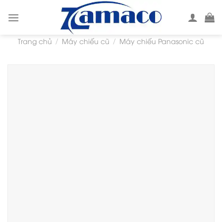
Skip
to
content
Trang chủ
Máy chiếu cũ
Máy chiếu Panasonic cũ
/
/