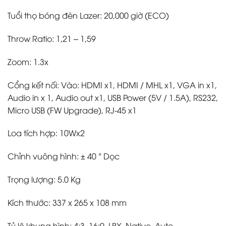
Tuổi thọ bóng đèn Lazer: 20,000 giờ (ECO)
Throw Ratio: 1,21 – 1,59
Zoom: 1.3x
Cổng kết nối: Vào: HDMI x1, HDMI / MHL x1, VGA in x1,
Audio in x 1, Audio out x1, USB Power (5V / 1.5A), RS232,
Micro USB (FW Upgrade), RJ-45 x1
Loa tích hợp: 10Wx2
Chỉnh vuông hình: ± 40 ° Dọc
Trọng lượng: 5.0 Kg
Kích thước: 337 x 265 x 108 mm
Tỷ lệ khung hình: 4:3, 16:9, LBX, Native, Auto