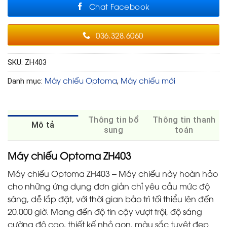
Chat Facebook
036.328.6060
SKU:
ZH403
Máy chiếu Optoma
Máy chiếu mới
Danh mục:
,
Thông tin bổ
Thông tin thanh
Mô tả
sung
toán
Máy chiếu Optoma ZH403
Máy chiếu Optoma ZH403 – Máy chiếu này hoàn hảo
cho những ứng dụng đơn giản chỉ yêu cầu mức độ
sáng, dễ lắp đặt, với thời gian bảo trì tối thiểu lên đến
20.000 giờ. Mang đến độ tin cậy vượt trội, độ sáng
cường độ cao, thiết kế nhỏ gọn, màu sắc tuyệt đẹp