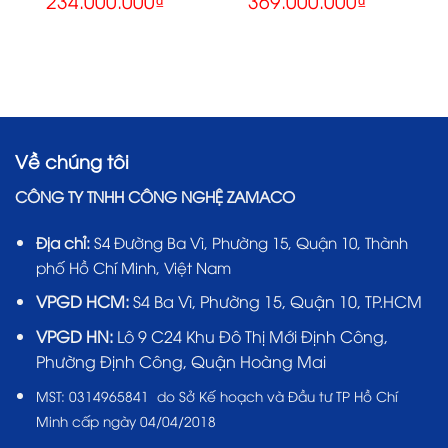
234.000.000
₫
369.000.000
₫
Về chúng tôi
CÔNG TY TNHH CÔNG NGHỆ ZAMACO
Địa chỉ:
S4 Đường Ba Vì, Phường 15, Quận 10, Thành
phố Hồ Chí Minh, Việt Nam
VPGD HCM:
S4 Ba Vì, Phường 15, Quận 10, TP.HCM
VPGD HN:
Lô 9 C24 Khu Đô Thị Mới Định Công,
Phường Định Công, Quận Hoàng Mai
MST:
0314965841 do Sở Kế hoạch và Đầu tư TP Hồ Chí
Minh cấp ngày 04/04/2018