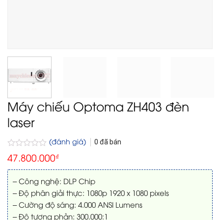
Máy chiếu Optoma ZH403 đèn
laser
(đánh giá)
0
đã bán
Được
47.800.000
₫
xếp
hạng
0
– Công nghệ: DLP Chip
5
– Độ phân giải thực: 1080p 1920 x 1080 pixels
sao
– Cường độ sáng: 4.000 ANSI Lumens
– Độ tương phản: 300.000:1