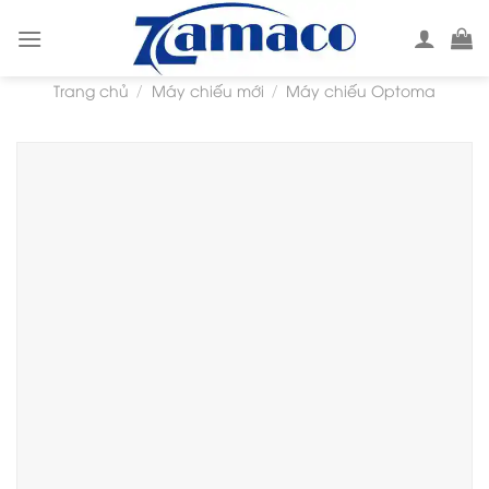
Skip
to
content
Trang chủ
Máy chiếu mới
Máy chiếu Optoma
/
/