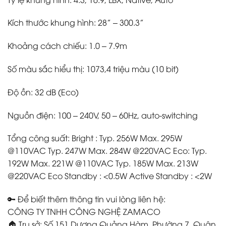
Kích thước khung hình: 28” – 300.3”
Khoảng cách chiếu: 1.0 – 7.9m
Số màu sắc hiểu thị: 1073,4 triệu màu (10 bit)
Độ ồn: 32 dB (Eco)
Nguồn điện: 100 – 240V, 50 – 60Hz, auto-switching
Tổng công suất: Bright : Typ. 256W Max. 295W
@110VAC Typ. 247W Max. 284W @220VAC Eco: Typ.
192W Max. 221W @110VAC Typ. 185W Max. 213W
@220VAC Eco Standby : <0.5W Active Standby : <2W
🔑 Để biết thêm thông tin vui lòng liên hệ:
CÔNG TY TNHH CÔNG NGHỆ ZAMACO
🏠 Trụ sở: Số 151 Dương Quảng Hàm, Phường 7, Quận