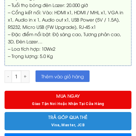
– Tuổi thọ bóng đèn Lazer: 20.000 giờ
– Cổng kết nối: Vào: HDMI x1, HDMI / MHL x1, VGA in
x1, Audio in x 1, Audio out x1, USB Power (5V / 1.5A),
RS232, Micro USB (FW Upgrade), RJ-45 x1
– Đặc điểm nổi bật: Độ sáng cao, Tương phản cao,
3D, Đèn Lazer…
– Loa tích hợp: 10Wx2
– Trọng lượng: 5.0 Kg
Máy chiếu Optoma ZH403 đèn laser số lượng
Thêm vào giỏ hàng
MUA NGAY
Giao Tận Nơi Hoặc Nhận Tại Cửa Hàng
TRẢ GÓP QUA THẺ
Visa, Master, JCB