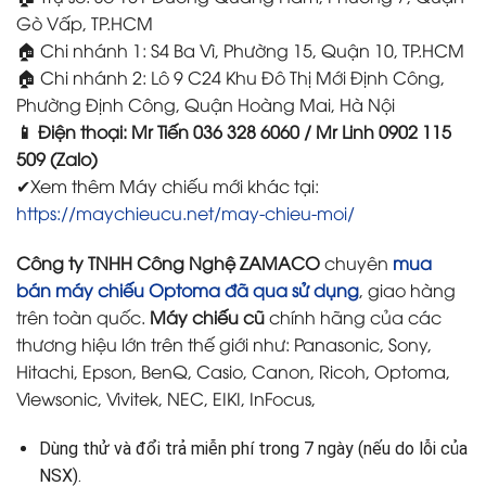
Gò Vấp, TP.HCM
🏠 Chi nhánh 1: S4 Ba Vì, Phường 15, Quận 10, TP.HCM
🏠 Chi nhánh 2: Lô 9 C24 Khu Đô Thị Mới Định Công,
Phường Định Công, Quận Hoàng Mai, Hà Nội
📱 Điện thoại: Mr Tiến 036 328 6060 / Mr Linh 0902 115
509 (Zalo)
✔Xem thêm Máy chiếu mới khác tại:
https://maychieucu.net/may-chieu-moi/
Công ty TNHH Công Nghệ ZAMACO
chuyên
mua
bán máy chiếu Optoma đã qua sử dụng
, giao hàng
trên toàn quốc.
Máy chiếu cũ
chính hãng của các
thương hiệu lớn trên thế giới như: Panasonic, Sony,
Hitachi, Epson, BenQ, Casio, Canon, Ricoh, Optoma,
Viewsonic, Vivitek, NEC, EIKI, InFocus,
Dùng thử và đổi trả miễn phí trong 7 ngày (nếu do lỗi của
NSX).