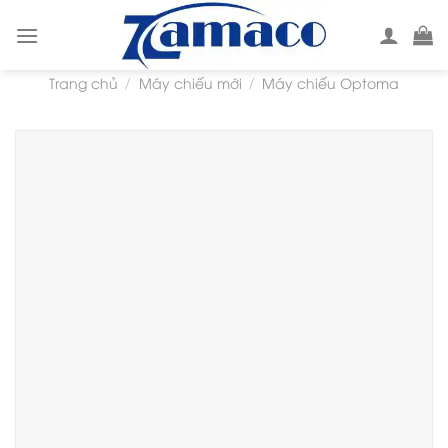
Skip
to
content
Trang chủ
Máy chiếu mới
Máy chiếu Optoma
/
/