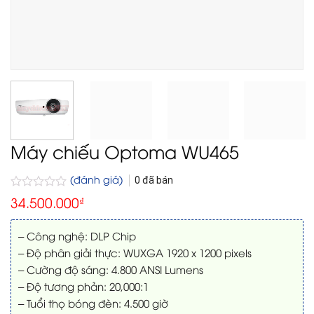
Máy chiếu Optoma WU465
(đánh giá)
0
đã bán
Được
34.500.000
₫
xếp
hạng
0
– Công nghệ: DLP Chip
5
– Độ phân giải thực: WUXGA 1920 x 1200 pixels
sao
– Cường độ sáng: 4.800 ANSI Lumens
– Độ tương phản: 20,000:1
– Tuổi thọ bóng đèn: 4.500 giờ