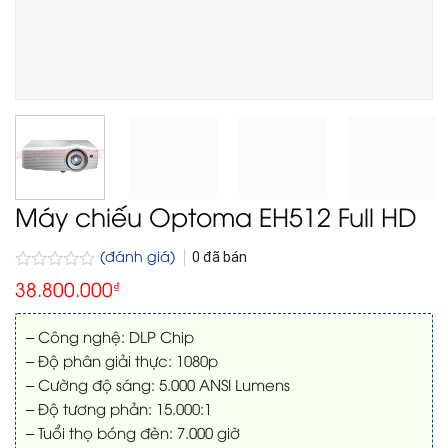
Máy chiếu Optoma EH512 Full HD
(đánh giá)
0
đã bán
Được
38.800.000
₫
xếp
hạng
0
– Công nghệ: DLP Chip
5
– Độ phân giải thực: 1080p
sao
– Cường độ sáng: 5.000 ANSI Lumens
– Độ tương phản: 15.000:1
– Tuổi thọ bóng đèn: 7.000 giờ