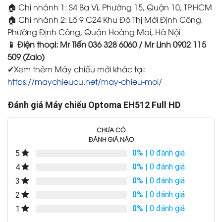
🏠 Chi nhánh 1: S4 Ba Vì, Phường 15, Quận 10, TP.HCM
🏠 Chi nhánh 2: Lô 9 C24 Khu Đô Thị Mới Định Công,
Phường Định Công, Quận Hoàng Mai, Hà Nội
📱 Điện thoại: Mr Tiến 036 328 6060 / Mr Linh 0902 115
509 (Zalo)
✔Xem thêm Máy chiếu mới khác tại:
https://maychieucu.net/may-chieu-moi/
Đánh giá Máy chiếu Optoma EH512 Full HD
CHƯA CÓ
ĐÁNH GIÁ NÀO
0%
| 0 đánh giá
5
0%
| 0 đánh giá
4
0%
| 0 đánh giá
3
0%
| 0 đánh giá
2
0%
| 0 đánh giá
1