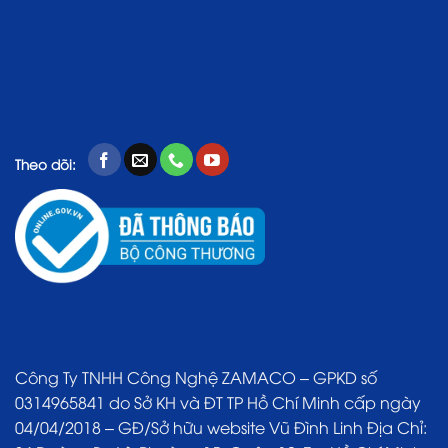
Theo dõi:
Công Ty TNHH Công Nghệ ZAMACO – GPKD số
0314965841 do Sở KH và ĐT TP Hồ Chí Minh cấp ngày
04/04/2018 – GĐ/Sở hữu website Vũ Đình Linh Địa Chỉ: