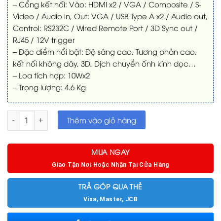
– Cổng kết nối: Vào: HDMI x2 / VGA / Composite / S-
Video / Audio in, Out: VGA / USB Type A x2 / Audio out,
Control: RS232C / Wired Remote Port / 3D Sync out /
RJ45 / 12V trigger
– Đặc điểm nổi bật: Độ sáng cao, Tương phản cao,
kết nối không dây, 3D, Dịch chuyển ốnh kính dọc…
– Loa tích hợp: 10Wx2
– Trọng lượng: 4.6 Kg
Máy chiếu Optoma EH512 Full HD số lượng
Thêm vào giỏ hàng
MUA NGAY
Giao Tận Nơi Hoặc Nhận Tại Cửa Hàng
TRẢ GÓP QUA THẺ
Visa, Master, JCB