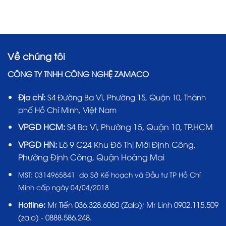
Về chúng tôi
CÔNG TY TNHH CÔNG NGHỆ ZAMACO
Địa chỉ:
S4 Đường Ba Vì, Phường 15, Quận 10, Thành
phố Hồ Chí Minh, Việt Nam
VPGD HCM:
S4 Ba Vì, Phường 15, Quận 10, TP.HCM
VPGD HN:
Lô 9 C24 Khu Đô Thị Mới Định Công,
Phường Định Công, Quận Hoàng Mai
MST:
0314965841 do Sở Kế hoạch và Đầu tư TP Hồ Chí
Minh cấp ngày 04/04/2018
Hotline:
Mr Tiến
036.328.6060
(Zalo); Mr Linh 0902.115.509
(zalo) - 0888.586.248.