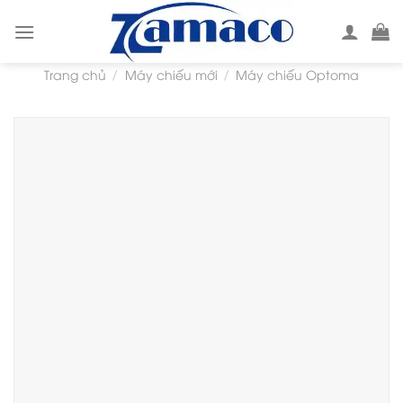
Skip
to
content
Trang chủ
Máy chiếu mới
Máy chiếu Optoma
/
/