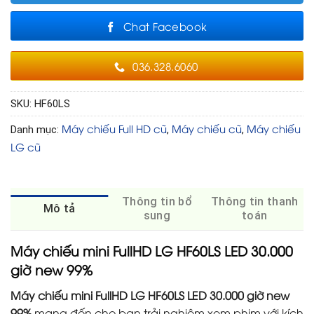
Chat Facebook
036.328.6060
SKU:
HF60LS
Máy chiếu Full HD cũ
Máy chiếu cũ
Máy chiếu
Danh mục:
,
,
LG cũ
Thông tin bổ
Thông tin thanh
Mô tả
sung
toán
Máy chiếu mini FullHD LG HF60LS LED 30.000
giờ new 99%
Máy chiếu mini FullHD LG HF60LS LED 30.000 giờ new
99%
mang đến cho bạn trải nghiệm xem phim với kích