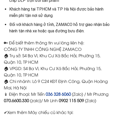
chip DLP trọn đời sản phẩm
Khách hàng tại TP.HCM và TP Hà Nội được bảo hành
miễn phí tận nơi sử dụng.
Đối với khách hàng ở tỉnh, ZAMACO hỗ trợ giao nhận bảo
hành tận nhà xe hoặc qua đường bưu điện.
🔑 Để biết thêm thông tin vui lòng liên hệ:
CÔNG TY TNHH CÔNG NGHỆ ZAMACO
🏠 Trụ sở: S4 Ba Vì, Khu Cư Xá Bắc Hải, Phường 15,
Quận 10, TP HCM
🏠 VPGD: S4 Ba Vì, Khu Cư Xá Bắc Hải, Phường 15,
Quận 10, TP HCM
🏠 Chi nhánh: Lô 9 C24 KĐT Định Công, Quận Hoàng
Mai, Hà Nội
📱 Điện thoại: Mr Tiến
036 328 6060
(Zalo) / Mr Phương
070.6600.330
(zalo)/ Mr Linh
0902 115 509
(Zalo)
✔Xem thêm Máy chiếu cũ khác tại: