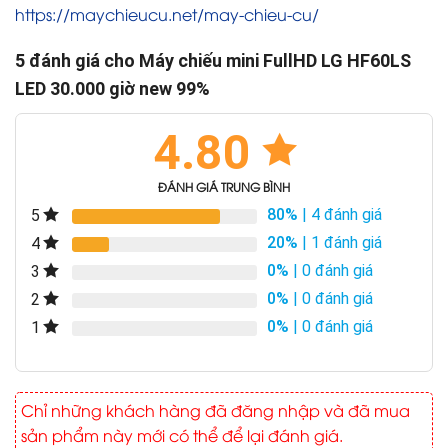
https://maychieucu.net/may-chieu-cu/
5 đánh giá cho
Máy chiếu mini FullHD LG HF60LS
LED 30.000 giờ new 99%
4.80
ĐÁNH GIÁ TRUNG BÌNH
80%
| 4 đánh giá
5
20%
| 1 đánh giá
4
0%
| 0 đánh giá
3
0%
| 0 đánh giá
2
0%
| 0 đánh giá
1
Chỉ những khách hàng đã đăng nhập và đã mua
sản phẩm này mới có thể để lại đánh giá.