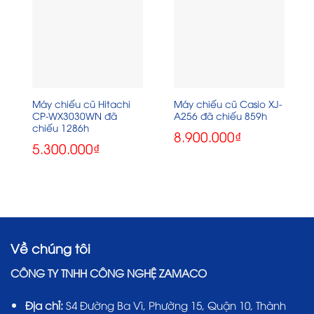
Máy chiếu cũ Hitachi
Máy chiếu cũ Casio XJ-
CP-WX3030WN đã
A256 đã chiếu 859h
chiếu 1286h
8.900.000
₫
5.300.000
₫
Về chúng tôi
CÔNG TY TNHH CÔNG NGHỆ ZAMACO
Địa chỉ:
S4 Đường Ba Vì, Phường 15, Quận 10, Thành