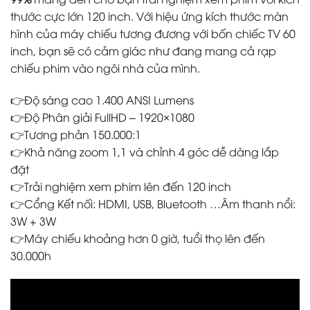
thước cực lớn 120 inch. Với hiệu ứng kích thước màn
hình của máy chiếu tương đương với bốn chiếc TV 60
inch, bạn sẽ có cảm giác như đang mang cả rạp
chiếu phim vào ngôi nhà của mình.
👉Độ sáng cao 1.400 ANSI Lumens
👉Độ Phân giải FullHD – 1920×1080
👉Tương phản 150.000:1
👉Khả năng zoom 1,1 và chỉnh 4 góc dễ dàng lắp
đặt
👉Trải nghiệm xem phim lên đến 120 inch
👉Cổng Kết nối: HDMI, USB, Bluetooth …Âm thanh nổi:
3W + 3W
👉Máy chiếu khoảng hơn 0 giờ, tuổi thọ lên đến
30.000h