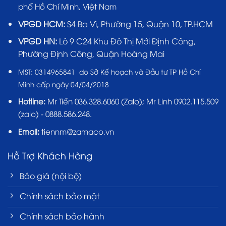
phố Hồ Chí Minh, Việt Nam
VPGD HCM:
S4 Ba Vì, Phường 15, Quận 10, TP.HCM
VPGD HN:
Lô 9 C24 Khu Đô Thị Mới Định Công,
Phường Định Công, Quận Hoàng Mai
MST:
0314965841 do Sở Kế hoạch và Đầu tư TP Hồ Chí
Minh cấp ngày 04/04/2018
Hotline:
Mr Tiến
036.328.6060
(Zalo); Mr Linh 0902.115.509
(zalo) - 0888.586.248.
Email:
tiennm@zamaco.vn
Hỗ Trợ Khách Hàng
Báo giá (nội bộ)
Chính sách bảo mật
Chính sách bảo hành