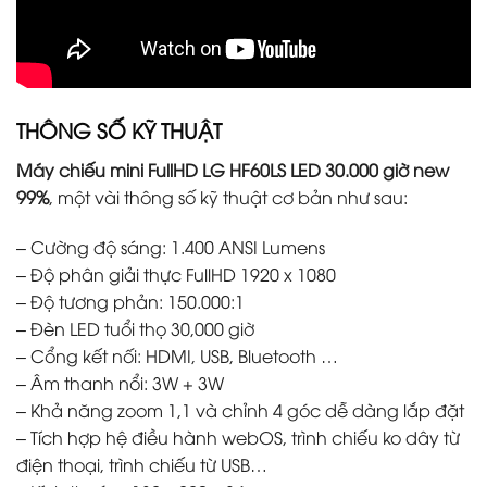
THÔNG SỐ KỸ THUẬT
Máy chiếu mini FullHD LG HF60LS LED 30.000 giờ new
99%
, một vài thông số kỹ thuật cơ bản như sau:
– Cường độ sáng: 1.400 ANSI Lumens
– Độ phân giải thực FullHD 1920 x 1080
– Độ tương phản: 150.000:1
– Đèn LED tuổi thọ 30,000 giờ
– Cổng kết nối: HDMI, USB, Bluetooth …
– Âm thanh nổi: 3W + 3W
– Khả năng zoom 1,1 và chỉnh 4 góc dễ dàng lắp đặt
– Tích hợp hệ điều hành webOS, trình chiếu ko dây từ
điện thoại, trình chiếu từ USB…