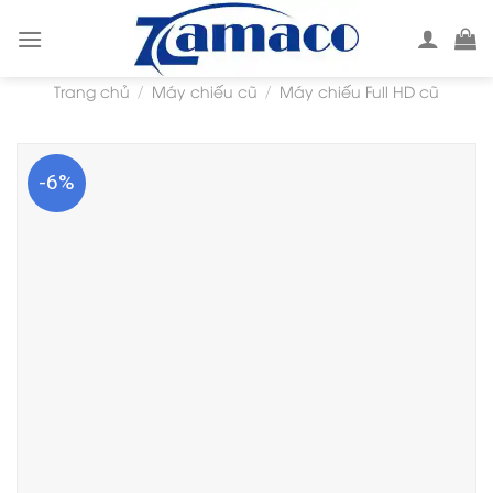
Skip
to
content
Trang chủ
Máy chiếu cũ
Máy chiếu Full HD cũ
/
/
-6%