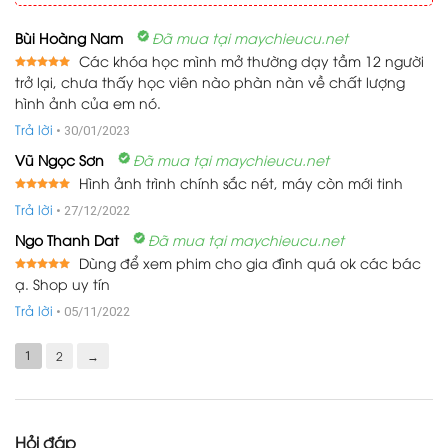
Bùi Hoàng Nam
Đã mua tại maychieucu.net
Các khóa học mình mở thường dạy tầm 12 người
trở lại, chưa thấy học viên nào phàn nàn về chất lượng
Được xếp
5
hạng
5
hình ảnh của em nó.
sao
Trả lời
•
30/01/2023
Vũ Ngọc Sơn
Đã mua tại maychieucu.net
Hình ảnh trình chính sắc nét, máy còn mới tinh
Được xếp
Trả lời
•
27/12/2022
5
hạng
5
sao
Ngo Thanh Dat
Đã mua tại maychieucu.net
Dùng để xem phim cho gia đình quá ok các bác
ạ. Shop uy tín
Được xếp
5
hạng
5
sao
Trả lời
•
05/11/2022
2
→
1
Hỏi đáp