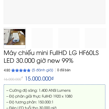
Máy chiếu mini FullHD LG HF60LS
LED 30.000 giờ new 99%
(
5
đánh giá)
0
đã bán
4.80
4.80
5
trên
Giá
15.000.000
₫
Giá
₫
16.000.000
gốc
hiện
5 dựa trên
là:
tại
đánh giá
16.000.000₫.
là:
– Cường độ sáng: 1.400 ANSI Lumens
15.000.000₫.
– Độ phân giải thực FullHD 1920 x 1080
– Độ tương phản: 150.000:1
– Đèn LED tuổi thọ 30,000 giờ