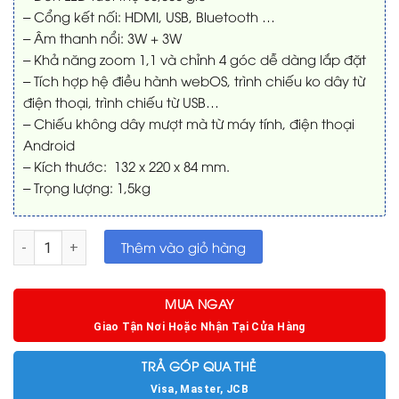
– Cổng kết nối: HDMI, USB, Bluetooth …
– Âm thanh nổi: 3W + 3W
– Khả năng zoom 1,1 và chỉnh 4 góc dễ dàng lắp đặt
– Tích hợp hệ điều hành webOS, trình chiếu ko dây từ
điện thoại, trình chiếu từ USB…
– Chiếu không dây mượt mà từ máy tính, điện thoại
Android
– Kích thước: 132 x 220 x 84 mm.
– Trọng lượng: 1,5kg
Máy chiếu mini FullHD LG HF60LS LED 30.000 giờ new 99% số 
Thêm vào giỏ hàng
MUA NGAY
Giao Tận Nơi Hoặc Nhận Tại Cửa Hàng
TRẢ GÓP QUA THẺ
Visa, Master, JCB