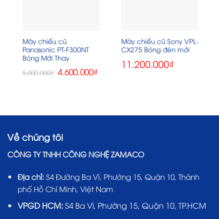
Máy chiếu cũ
Máy chiếu cũ Sony VPL-
Panasonic PT-F300NT
CX275 Bóng đèn mới
Bóng Mới Thay
11.200.000
₫
Giá
Giá
4.600.000
₫
5.000.000
₫
gốc
hiện
là:
tại
5.000.000₫.
là:
4.600.000₫.
Về chúng tôi
CÔNG TY TNHH CÔNG NGHỆ ZAMACO
Địa chỉ:
S4 Đường Ba Vì, Phường 15, Quận 10, Thành
phố Hồ Chí Minh, Việt Nam
VPGD HCM:
S4 Ba Vì, Phường 15, Quận 10, TP.HCM