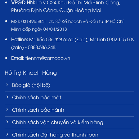
VPGD HN:
Lô 9 C24 Khu Đô Thị Mới Định Công,
Phường Định Công, Quận Hoàng Mai
MST:
0314965841 do Sở Kế hoạch và Đầu tư TP Hồ Chí
Minh cấp ngày 04/04/2018
Hotline:
Mr Tiến
036.328.6060
(Zalo); Mr Linh 0902.115.509
(zalo) - 0888.586.248.
Email:
tiennm@zamaco.vn
Hỗ Trợ Khách Hàng
Báo giá (nội bộ)
Chính sách bảo mật
Chính sách bảo hành
Chính sách vận chuyển và kiểm hàng
Chính sách đặt hàng và thanh toán