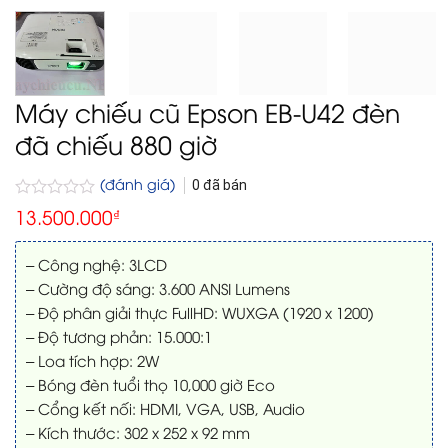
Máy chiếu cũ Epson EB-U42 đèn
đã chiếu 880 giờ
(đánh giá)
0
đã bán
Được
13.500.000
₫
xếp
hạng
0
– Công nghệ: 3LCD
5
– Cường độ sáng: 3.600 ANSI Lumens
sao
– Độ phân giải thực FullHD: WUXGA (1920 x 1200)
– Độ tương phản: 15.000:1
– Loa tích hợp: 2W
– Bóng đèn tuổi thọ 10,000 giờ Eco
– Cổng kết nối: HDMI, VGA, USB, Audio
– Kích thước: 302‎ x 252 x 92 mm