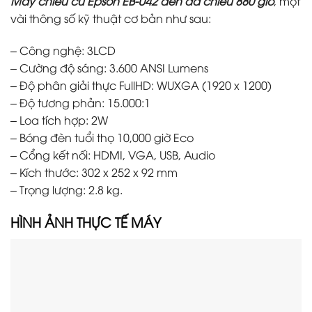
Máy chiếu cũ Epson EB-U42 đèn đã chiếu 880 giờ
, một
vài thông số kỹ thuật cơ bản như sau:
– Công nghệ: 3LCD
– Cường độ sáng: 3.600 ANSI Lumens
– Độ phân giải thực FullHD: WUXGA (1920 x 1200)
– Độ tương phản: 15.000:1
– Loa tích hợp: 2W
– Bóng đèn tuổi thọ 10,000 giờ Eco
– Cổng kết nối: HDMI, VGA, USB, Audio
– Kích thước: 302‎ x 252 x 92 mm
– Trọng lượng: 2.8 kg.
HÌNH ẢNH THỰC TẾ M
ÁY