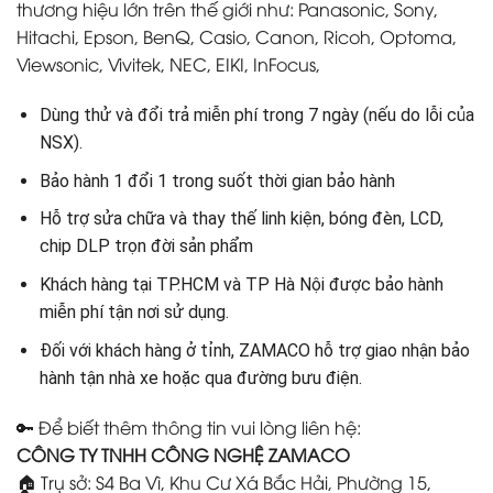
thương hiệu lớn trên thế giới như: Panasonic, Sony,
Hitachi, Epson, BenQ, Casio, Canon, Ricoh, Optoma,
Viewsonic, Vivitek, NEC, EIKI, InFocus,
Dùng thử và đổi trả miễn phí trong 7 ngày (nếu do lỗi của
NSX).
Bảo hành 1 đổi 1 trong suốt thời gian bảo hành
Hỗ trợ sửa chữa và thay thế linh kiện, bóng đèn, LCD,
chip DLP trọn đời sản phẩm
Khách hàng tại TP.HCM và TP Hà Nội được bảo hành
miễn phí tận nơi sử dụng.
Đối với khách hàng ở tỉnh, ZAMACO hỗ trợ giao nhận bảo
hành tận nhà xe hoặc qua đường bưu điện.
🔑 Để biết thêm thông tin vui lòng liên hệ:
CÔNG TY TNHH CÔNG NGHỆ ZAMACO
🏠 Trụ sở: S4 Ba Vì, Khu Cư Xá Bắc Hải, Phường 15,