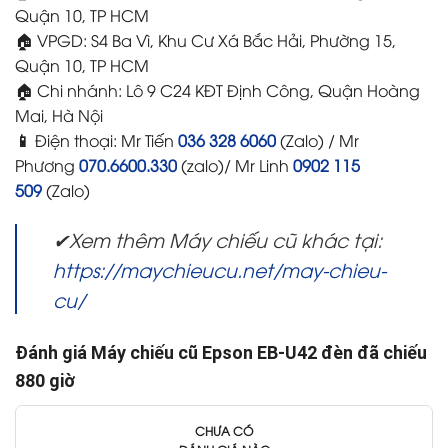
Quận 10, TP HCM
🏠 VPGD: S4 Ba Vì, Khu Cư Xá Bắc Hải, Phường 15,
Quận 10, TP HCM
🏠 Chi nhánh: Lô 9 C24 KĐT Định Công, Quận Hoàng
Mai, Hà Nội
📱
Điện thoại: Mr Tiến
036 328 6060
(Zalo) / Mr
Phương
070.6600.330
(zalo)/ Mr Linh
0902 115
509
(Zalo)
✔Xem thêm Máy chiếu cũ khác tại:
https://maychieucu.net/may-chieu-
cu/
Đánh giá Máy chiếu cũ Epson EB-U42 đèn đã chiếu
880 giờ
CHƯA CÓ