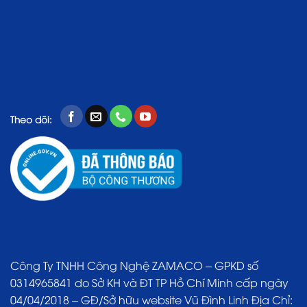
Theo dõi:
Công Ty TNHH Công Nghệ ZAMACO – GPKD số
0314965841 do Sở KH và ĐT TP Hồ Chí Minh cấp ngày
04/04/2018 – GĐ/Sở hữu website Vũ Đình Linh Địa Chỉ: