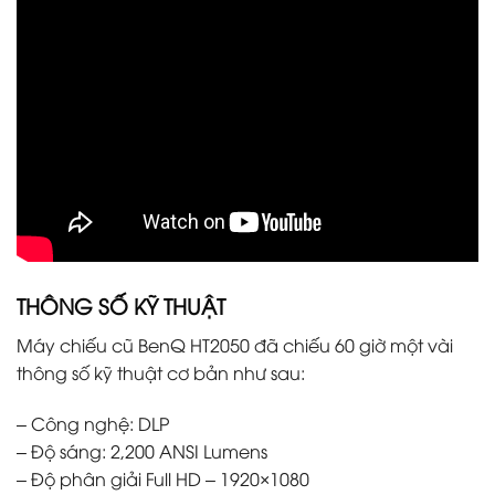
THÔNG SỐ KỸ THUẬT
Máy chiếu cũ BenQ HT2050 đã chiếu 60 giờ một vài
thông số kỹ thuật cơ bản như sau:
– Công nghệ: DLP
– Độ sáng: 2,200 ANSI Lumens
– Độ phân giải Full HD – 1920×1080