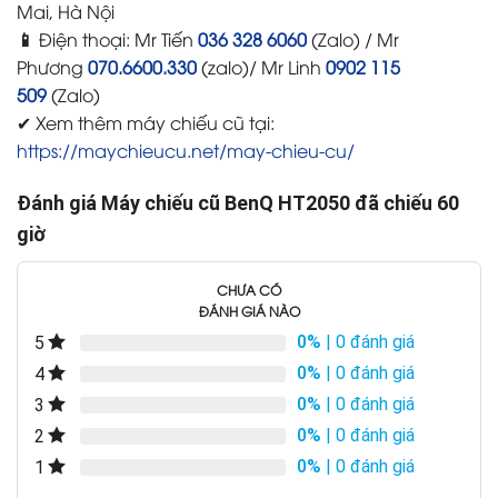
Mai, Hà Nội
📱
Điện thoại: Mr Tiến
036 328 6060
(Zalo) / Mr
Phương
070.6600.330
(zalo)/ Mr Linh
0902 115
509
(Zalo)
✔ Xem thêm máy chiếu cũ tại:
https://maychieucu.net/may-chieu-cu/
Đánh giá Máy chiếu cũ BenQ HT2050 đã chiếu 60
giờ
CHƯA CÓ
ĐÁNH GIÁ NÀO
0%
| 0 đánh giá
5
0%
| 0 đánh giá
4
0%
| 0 đánh giá
3
0%
| 0 đánh giá
2
0%
| 0 đánh giá
1