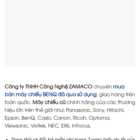
Công ty TNHH Công Nghệ ZAMACO
chuyên
mua
bán máy chiếu BENQ đã qua sử dụng
, giao hàng trên
toàn quốc.
Máy chiếu cũ
chính hãng của các thương
hiệu lớn trên thế giới như: Panasonic, Sony, Hitachi,
Epson, BenQ, Casio, Canon, Ricoh, Optoma,
Viewsonic, Vivitek, NEC, EIKI, InFocus,
Dùng thử và đổi trả miễn phí trong 7 ngày (nếu do lỗi của