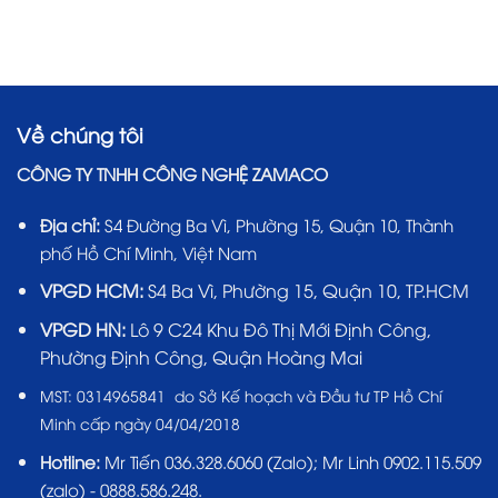
Về chúng tôi
CÔNG TY TNHH CÔNG NGHỆ ZAMACO
Địa chỉ:
S4 Đường Ba Vì, Phường 15, Quận 10, Thành
phố Hồ Chí Minh, Việt Nam
VPGD HCM:
S4 Ba Vì, Phường 15, Quận 10, TP.HCM
VPGD HN:
Lô 9 C24 Khu Đô Thị Mới Định Công,
Phường Định Công, Quận Hoàng Mai
MST:
0314965841 do Sở Kế hoạch và Đầu tư TP Hồ Chí
Minh cấp ngày 04/04/2018
Hotline:
Mr Tiến
036.328.6060
(Zalo); Mr Linh 0902.115.509
(zalo) - 0888.586.248.