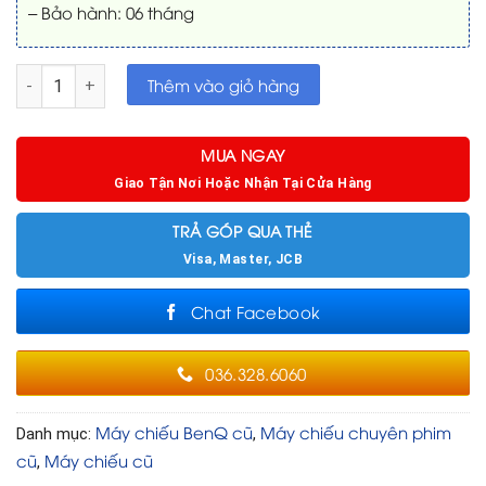
– Bảo hành: 06 tháng
Máy chiếu cũ BenQ HT2050 đã chiếu 60 giờ số lượng
Thêm vào giỏ hàng
MUA NGAY
Giao Tận Nơi Hoặc Nhận Tại Cửa Hàng
TRẢ GÓP QUA THẺ
Visa, Master, JCB
Chat Facebook
036.328.6060
Máy chiếu BenQ cũ
Máy chiếu chuyên phim
Danh mục:
,
cũ
Máy chiếu cũ
,