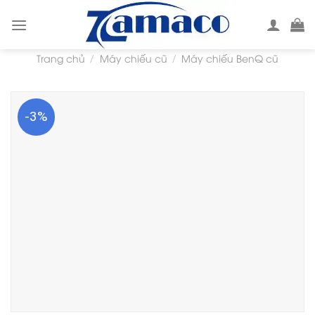
Skip
to
content
Trang chủ
Máy chiếu cũ
Máy chiếu BenQ cũ
/
/
-3%