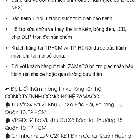
NSX).
Bảo hành 1 đổi 1 trong suốt thời gian bảo hành
Hỗ trợ sửa chữa và thay thế linh kiện, bóng đèn, LCD,
chip DLP trọn đời sản phẩm
Khách hàng tại TP.HCM và TP Hà Nội được bảo hành
miễn phí tận nơi sử dụng.
Đối với khách hàng ở tỉnh, ZAMACO hỗ trợ giao nhận bảo
hành tận nhà xe hoặc qua đường bưu điện.
🔑 Để biết thêm thông tin vui lòng liên hệ:
CÔNG TY TNHH CÔNG NGHỆ ZAMACO
🏠 Trụ sở: S4 Ba Vì, Khu Cư Xá Bắc Hải, Phường 15,
Quận 10, TP HCM
🏠 VPGD: S4 Ba Vì, Khu Cư Xá Bắc Hải, Phường 15,
Quận 10, TP HCM
🏠 Chi nhánh: Lô 9 C24 KĐT Định Công, Quận Hoàng