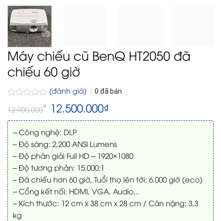
Máy chiếu cũ BenQ HT2050 đã
chiếu 60 giờ
(đánh giá)
0
đã bán
Được
Giá
12.500.000
₫
Giá
₫
12.900.000
gốc
hiện
xếp
là:
tại
hạng
12.900.000₫.
là:
0
– Công nghệ: DLP
12.500.000₫.
5
– Độ sáng: 2,200 ANSI Lumens
sao
– Độ phân giải Full HD – 1920×1080
– Độ tương phản: 15.000:1
– Đã chiếu hơn 60 giờ, Tuổi thọ lên tới: 6.000 giờ (eco)
– Cổng kết nối: HDMI, VGA, Audio,..
– Kích thước: 12 cm x 38 cm x 28 cm / Cân nặng: 3,3
kg