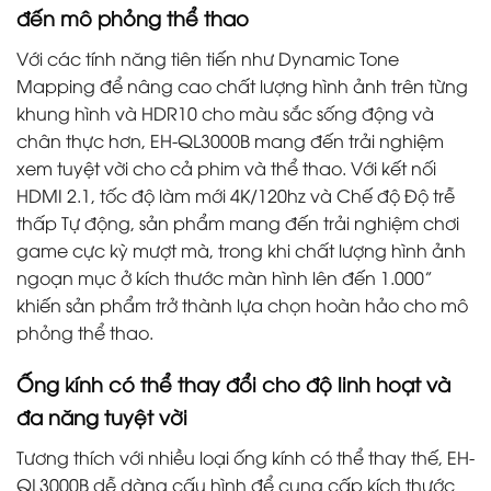
đến mô phỏng thể thao
Với các tính năng tiên tiến như Dynamic Tone
Mapping để nâng cao chất lượng hình ảnh trên từng
khung hình và HDR10 cho màu sắc sống động và
chân thực hơn, EH-QL3000B mang đến trải nghiệm
xem tuyệt vời cho cả phim và thể thao. Với kết nối
HDMI 2.1, tốc độ làm mới 4K/120hz và Chế độ Độ trễ
thấp Tự động, sản phẩm mang đến trải nghiệm chơi
game cực kỳ mượt mà, trong khi chất lượng hình ảnh
ngoạn mục ở kích thước màn hình lên đến 1.000”
khiến sản phẩm trở thành lựa chọn hoàn hảo cho mô
phỏng thể thao.
Ống kính có thể thay đổi cho độ linh hoạt và
đa năng tuyệt vời
Tương thích với nhiều loại ống kính có thể thay thế, EH-
QL3000B dễ dàng cấu hình để cung cấp kích thước