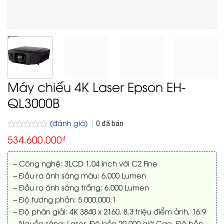
Máy chiếu 4K Laser Epson EH-
QL3000B
(đánh giá)
0
đã bán
Được
534.600.000
₫
xếp
hạng
0
– Công nghệ: 3LCD 1,04 inch với C2 Fine
5
– Đầu ra ánh sáng màu: 6.000 Lumen
sao
– Đầu ra ánh sáng trắng: 6.000 Lumen
– Độ tương phản: 5.000.000:1
– Độ phân giải: 4K 3840 x 2160, 8,3 triệu điểm ảnh, 16:9
– Nguồn sáng: Laser. Độ bền 20.000 giờ Cao, Độ bền