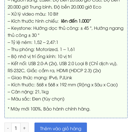
20.000 giờ Trung bình, Độ bền 20.000 giờ Eco
– Xử lý video màu: 10 Bit
– Kích thước hình chiếu:
lên đến 1.000”
– Keystone: Hướng dọc thủ công: ± 45 °, Hướng ngang
thủ công ± 30 °
– Tỷ lệ ném: 1,52 – 2,47:1
– Thu phóng: Motorized, 1 – 1,61
– Bộ nhớ vị trí ống kính: 10 vị trí
– Kết nối: USB 2.0-A (2x), USB 2.0 Loại B (Chỉ dịch vụ),
RS-232C, Giắc cắm ra, HDMI (HDCP 2.3) (2x)
– Giao thức mạng: IPv6, PJLink
– Kích thước: 568‎ x 568 x 192 mm (Rộng x Sâu x Cao)
– Cân nặng: 21,1kg
– Màu sắc: Đen (tùy chọn)
* Máy mới 100%, Bảo hành chính hãng.
Máy chiếu 4K Laser Epson EH-QL3000B số lượng
Thêm vào giỏ hàng