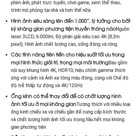
phim ảnh, phát trực tuyến, chơi game, xem thể thao,
trình mô phỏng tại nhà và hơn thế nữa
Hình ảnh siêu sáng lên đến 1.000”, lý tưởng cho bất
kỳ không gian phương tiện truyền thông nào
Nguồn
laser 3LCD; 6.000lm; Độ phân giải siêu cao 4K (8,3m
pixel); Hình ảnh chất lượng cao, sống động và rộng
Các tính năng tiên tiến cho hiệu suất tối ưu trong
mọi hình thức giải trí, trong mọi môi trường
Bao gồm
nội suy khung hình 4K, HDR10, hiệu chỉnh gamma thích
ứng với cảnh và Ánh xạ tông màu động, cùng với Chế độ
độ trễ thấp tự động và 4K/120Hz
Ống kính có thể thay đổi để có chất lượng hình
ảnh tối ưu ở mọi không gian
Tương thích với nhiều loại
ống kính chiếu xa và chiếu gần để cung cấp kích thước
và chất lượng hình ảnh tối ưu trong hầu hết mọi không
gian phương tiện