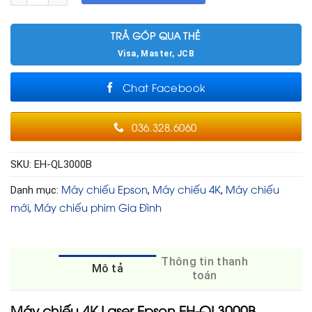
TRẢ GÓP QUA THẺ
Visa, Master, JCB
Chat Facebook
036.328.6060
SKU:
EH-QL3000B
Máy chiếu Epson
Máy chiếu 4K
Máy chiếu
Danh mục:
,
,
mới
Máy chiếu phim Gia Đình
,
Thông tin thanh
Mô tả
toán
Máy chiếu 4K Laser Epson EH-QL3000B