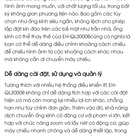
hình ảnh mong muốn, với chất lượng tối ưu, trong bất
kỳ không gian phương tiện nào. Bao gồm các tùy
chọn như ống kính siêu ngắn, không lệch cho phép
lắp đặt kín đáo trên các bề mặt như trần nhà, ống
kính có thể thay thế của EH-QL3000Bcũng có nghĩa là
bạn có thể dễ dàng điều chỉnh khoảng cách chiếu
để chiếu hình ảnh từ các khoảng cách khác nhau
mà không cần di chuyển máy chiếu.
Dễ dàng cài đặt, sử dụng và quản lý
Tương thích với nhiều hệ thống điều khiển IP, EH-
QL3000B không chỉ dễ dàng tích hợp với các cài đặt
hiện có mà còn mang lại nhiều lợi ích khác, chẳng
hạn như tùy chỉnh đơn giản. Thêm vào đó, khả năng
dịch chuyển ống kính có động cơ với phạm vi lớn, kết
hợp với chức năng zoom và lấy nét có động cơ, giúp
máy chiếu nhanh chóng và dễ dàng thiết lập, trong