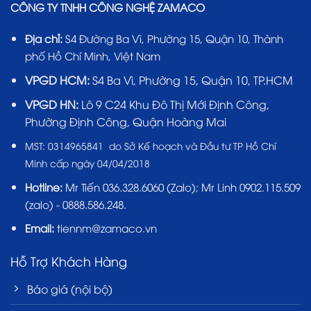
CÔNG TY TNHH CÔNG NGHỆ ZAMACO
Địa chỉ:
S4 Đường Ba Vì, Phường 15, Quận 10, Thành
phố Hồ Chí Minh, Việt Nam
VPGD HCM:
S4 Ba Vì, Phường 15, Quận 10, TP.HCM
VPGD HN:
Lô 9 C24 Khu Đô Thị Mới Định Công,
Phường Định Công, Quận Hoàng Mai
MST:
0314965841 do Sở Kế hoạch và Đầu tư TP Hồ Chí
Minh cấp ngày 04/04/2018
Hotline:
Mr Tiến
036.328.6060
(Zalo); Mr Linh 0902.115.509
(zalo) - 0888.586.248.
Email:
tiennm@zamaco.vn
Hỗ Trợ Khách Hàng
Báo giá (nội bộ)