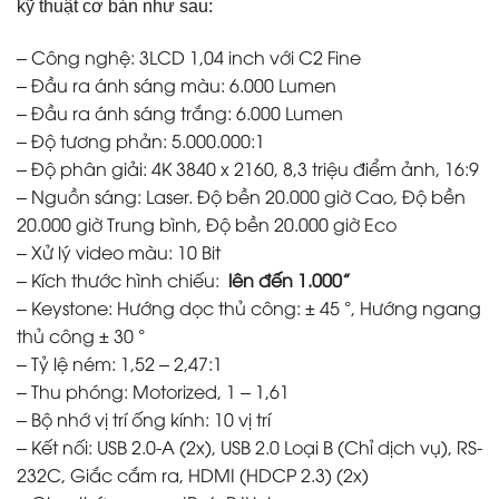
kỹ thuật cơ bản như sau:
– Công nghệ: 3LCD 1,04 inch với C2 Fine
– Đầu ra ánh sáng màu: 6.000 Lumen
– Đầu ra ánh sáng trắng: 6.000 Lumen
– Độ tương phản: 5.000.000:1
– Độ phân giải: 4K 3840 x 2160, 8,3 triệu điểm ảnh, 16:9
– Nguồn sáng: Laser. Độ bền 20.000 giờ Cao, Độ bền
20.000 giờ Trung bình, Độ bền 20.000 giờ Eco
– Xử lý video màu: 10 Bit
– Kích thước hình chiếu:
lên đến 1.000”
– Keystone: Hướng dọc thủ công: ± 45 °, Hướng ngang
thủ công ± 30 °
– Tỷ lệ ném: 1,52 – 2,47:1
– Thu phóng: Motorized, 1 – 1,61
– Bộ nhớ vị trí ống kính: 10 vị trí
– Kết nối: USB 2.0-A (2x), USB 2.0 Loại B (Chỉ dịch vụ), RS-
232C, Giắc cắm ra, HDMI (HDCP 2.3) (2x)