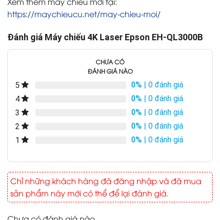
Xem thêm máy chiếu mới tại:
https://maychieucu.net/may-chieu-moi/
Đánh giá Máy chiếu 4K Laser Epson EH-QL3000B
CHƯA CÓ
ĐÁNH GIÁ NÀO
0%
| 0 đánh giá
5
0%
| 0 đánh giá
4
0%
| 0 đánh giá
3
0%
| 0 đánh giá
2
0%
| 0 đánh giá
1
Chỉ những khách hàng đã đăng nhập và đã mua
sản phẩm này mới có thể để lại đánh giá.
Chưa có đánh giá nào.