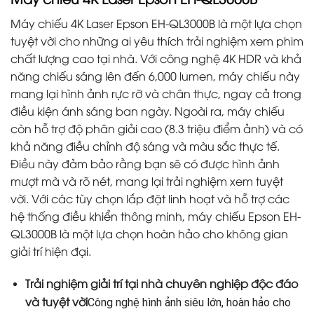
Máy chiếu 4K Laser Epson EH-QL3000B là một lựa chọn
tuyệt vời cho những ai yêu thích trải nghiệm xem phim
chất lượng cao tại nhà. Với công nghệ 4K HDR và khả
năng chiếu sáng lên đến 6,000 lumen, máy chiếu này
mang lại hình ảnh rực rỡ và chân thực, ngay cả trong
điều kiện ánh sáng ban ngày. Ngoài ra, máy chiếu
còn hỗ trợ độ phân giải cao (8.3 triệu điểm ảnh) và có
khả năng điều chỉnh độ sáng và màu sắc thực tế.
Điều này đảm bảo rằng bạn sẽ có được hình ảnh
mượt mà và rõ nét, mang lại trải nghiệm xem tuyệt
vời. Với các tùy chọn lắp đặt linh hoạt và hỗ trợ các
hệ thống điều khiển thông minh, máy chiếu Epson EH-
QL3000B là một lựa chọn hoàn hảo cho không gian
giải trí hiện đại.
Trải nghiệm giải trí tại nhà chuyên nghiệp độc đáo
và tuyệt vời
Công nghệ hình ảnh siêu lớn, hoàn hảo cho