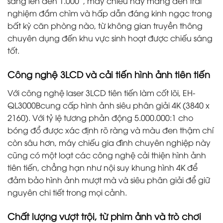
sáng lên đến 1.000”, máy chiếu này mang đến trải
nghiệm đắm chìm và hấp dẫn đáng kinh ngạc trong
bất kỳ căn phòng nào, từ không gian truyền thông
chuyên dụng đến khu vực sinh hoạt được chiếu sáng
tốt.
Công nghệ 3LCD và cải tiến hình ảnh tiên tiến
Với công nghệ laser 3LCD tiên tiến làm cốt lõi, EH-
QL3000Bcung cấp hình ảnh siêu phân giải 4K (3840 x
2160). Với tỷ lệ tương phản động 5.000.000:1 cho
bóng đổ được xác định rõ ràng và màu đen thậm chí
còn sâu hơn, máy chiếu gia đình chuyên nghiệp này
cũng có một loạt các công nghệ cải thiện hình ảnh
tiên tiến, chẳng hạn như nội suy khung hình 4K để
đảm bảo hình ảnh mượt mà và siêu phân giải để giữ
nguyên chi tiết trong mọi cảnh.
Chất lượng vượt trội, từ phim ảnh và trò chơi