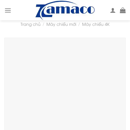
Skip
to
content
Trang chủ
Máy chiếu mới
Máy chiếu 4K
/
/