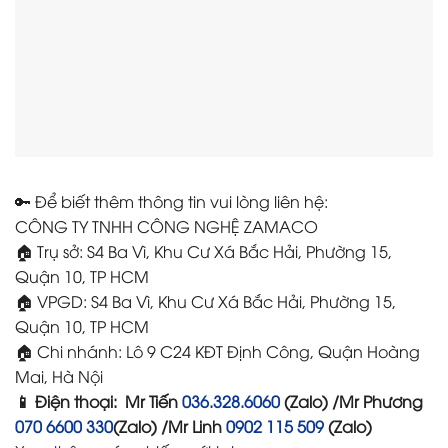
🔑 Để biết thêm thông tin vui lòng liên hệ:
CÔNG TY TNHH CÔNG NGHỆ ZAMACO
🏠 Trụ sở: S4 Ba Vì, Khu Cư Xá Bắc Hải, Phường 15,
Quận 10, TP HCM
🏠 VPGD: S4 Ba Vì, Khu Cư Xá Bắc Hải, Phường 15,
Quận 10, TP HCM
🏠 Chi nhánh: Lô 9 C24 KĐT Định Công, Quận Hoàng
Mai, Hà Nội
📱 Điện thoại: Mr Tiến
036.328.6060
(Zalo) /Mr Phương
070 6600 330
(Zalo) /
Mr Linh
0902 115 509
(Zalo)