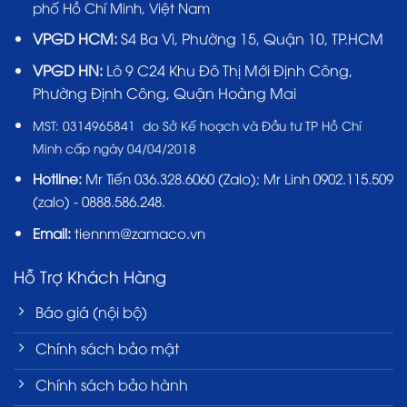
phố Hồ Chí Minh, Việt Nam
VPGD HCM:
S4 Ba Vì, Phường 15, Quận 10, TP.HCM
VPGD HN:
Lô 9 C24 Khu Đô Thị Mới Định Công,
Phường Định Công, Quận Hoàng Mai
MST:
0314965841 do Sở Kế hoạch và Đầu tư TP Hồ Chí
Minh cấp ngày 04/04/2018
Hotline:
Mr Tiến
036.328.6060
(Zalo); Mr Linh 0902.115.509
(zalo) - 0888.586.248.
Email:
tiennm@zamaco.vn
Hỗ Trợ Khách Hàng
Báo giá (nội bộ)
Chính sách bảo mật
Chính sách bảo hành