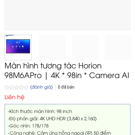
Màn hình tương tác Horion
98M6APro | 4K * 98in * Camera AI
(đánh giá)
0
đã bán
Được
Liên hệ
xếp
hạng
0
-Kích thước màn hình: 98 inch
5
-Độ phân giải: 4K UHD HDR (3,840 x 2,160)
sao
-Góc nhìn: 178/178
-Công nghệ: Cảm ứng hồng ngoại (IR) 50 điểm