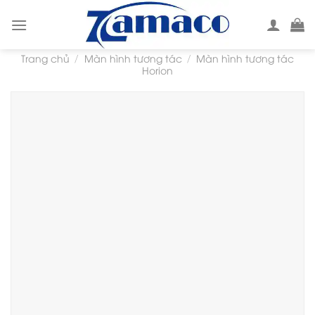
Skip
to
content
Trang chủ
Màn hình tương tác
Màn hình tương tác
/
/
Horion