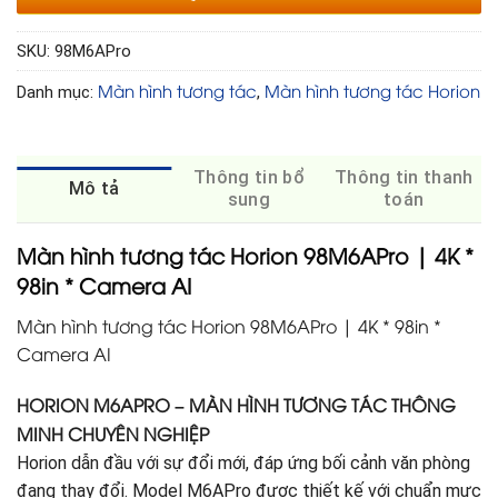
SKU:
98M6APro
Màn hình tương tác
Màn hình tương tác Horion
Danh mục:
,
Thông tin bổ
Thông tin thanh
Mô tả
sung
toán
Màn hình tương tác Horion 98M6APro | 4K *
98in * Camera AI
Màn hình tương tác Horion 98M6APro | 4K * 98in *
Camera AI
HORION M6APRO – MÀN HÌNH TƯƠNG TÁC THÔNG
MINH CHUYÊN NGHIỆP
Horion dẫn đầu với sự đổi mới, đáp ứng bối cảnh văn phòng
đang thay đổi. Model M6APro được thiết kế với chuẩn mực