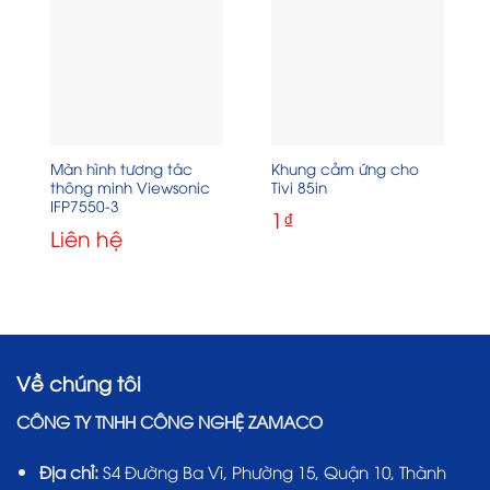
Màn hình tương tác
Khung cảm ứng cho
thông minh Viewsonic
Tivi 85in
IFP7550-3
1
₫
Liên hệ
Về chúng tôi
CÔNG TY TNHH CÔNG NGHỆ ZAMACO
Địa chỉ:
S4 Đường Ba Vì, Phường 15, Quận 10, Thành