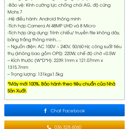
-Bảo vệ: Kính cường lực chống chói AG, độ cứng
Mohs 7
-Hệ điều hành: Android thông minh
-Tích hợp Camera AI 48MP UHD và 8 Micro
-Tích hợp ứng dụng: Trình chiếu/ truyền file không dây,
bảng trắng thông minh,…
– Nguồn điện: AC 100V ~ 240V, 50/60 Hz; công suất tiêu
thụ (không bao gồm OPS): 220W, chế độ chờ <0.5W
– Kích thước (W*D*H): 2239.1mm x 121.07mm x
1315.7mm
– Trọng lượng: 131kg±1.5kg
*Máy mới 100%. Bảo hành theo tiêu chuẩn của Nhà
Sản Xuất.
Chat Facebook
036.328.6060