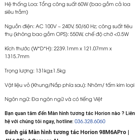
Hệ thống Loa: Tổng công suất 60W (bao gồm cả loa
siêu trầm)
Nguồn điện: AC 100V ~ 240V, 50/60 Hz; công suất tiêu
thụ (không bao gồm OPS): 550W, chế độ chờ <0.5W
Kích thước (W*D*H): 2239.1mm x 121.07mm x
1315.7mm
Trọng lượng: 131kg±1.5kg
Vật liệu vỏ (Khung/Nắp phía sau): Nhôm/ tấm kim loại
Ngôn ngữ: Đa ngôn ngữ và có tiếng Việt
Bạn quan tâm đến Màn hình tương tác Horion nào ? Liên
036.328.6060
hệ với chúng tôi ngay, hotline:
Đánh giá Màn hình tương tác Horion 98M6APro |