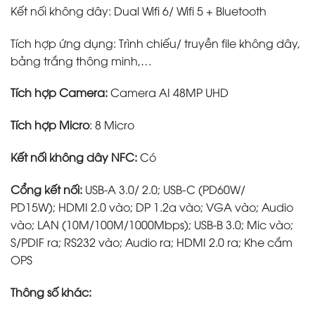
Kết nối không dây: Dual Wifi 6/ Wifi 5 + Bluetooth
Tích hợp ứng dụng: Trình chiếu/ truyền file không dây,
bảng trắng thông minh,…
Tích hợp Camera:
Camera AI 48MP UHD
Tích hợp Micro
: 8 Micro
Kết nối không dây NFC:
Có
Cổng kết nối:
USB-A 3.0/ 2.0; USB-C (PD60W/
PD15W); HDMI 2.0 vào; DP 1.2a vào; VGA vào; Audio
vào; LAN (10M/100M/1000Mbps); USB-B 3.0; Mic vào;
S/PDIF ra; RS232 vào; Audio ra; HDMI 2.0 ra; Khe cắm
OPS
Thông số khác: