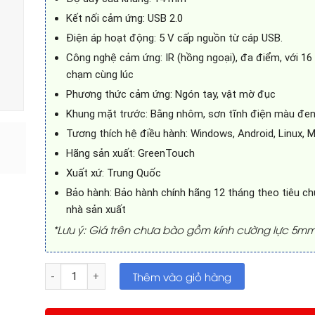
Kết nối cảm ứng: USB 2.0
Điện áp hoạt động: 5 V cấp nguồn từ cáp USB.
Công nghệ cảm ứng: IR (hồng ngoại), đa điểm, với 16
chạm cùng lúc
Phương thức cảm ứng: Ngón tay, vật mờ đục
Khung mặt trước: Bằng nhôm, sơn tĩnh điện màu đe
Tương thích hệ điều hành: Windows, Android, Linux,
Hãng sản xuất: GreenTouch
Xuất xứ: Trung Quốc
Bảo hành: Bảo hành chính hãng 12 tháng theo tiêu c
nhà sản xuất
*Lưu ý: Giá trên chưa bào gồm kính cường lực 5m
Khung cảm ứng cho Tivi 43in số lượng
Thêm vào giỏ hàng