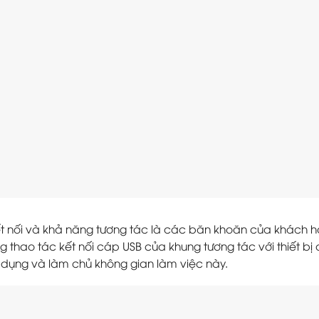
 nối và khả năng tương tác là các băn khoăn của khách hàng
ng thao tác kết nối cáp USB của khung tương tác với thiết 
 dụng và làm chủ không gian làm việc này.