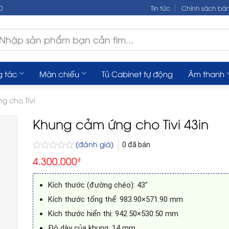
0
Tin tức
Chính sách bá
m
ếm:
g tác
Màn chiếu
Tủ Cabinet tự động
Âm thanh
g cho Tivi
Khung cảm ứng cho Tivi 43in
(đánh giá)
0
đã bán
Được
4.300.000
₫
xếp
hạng
0
Kích thước (đường chéo): 43″
5
sao
Kích thước tổng thể: 983.90×571.90 mm
Kích thước hiển thị: 942.50×530.50 mm
Độ dày của khung: 14 mm