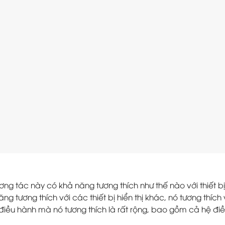
ơng tác này có khả năng tương thích như thế nào với thiết
năng tương thích với các thiết bị hiển thị khác, nó tương thíc
hệ điều hành mà nó tương thích là rất rộng, bao gồm cả hệ đ