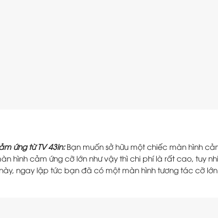
m ứng từ TV 43in:
Bạn muốn sở hữu một chiếc màn hình cảm ứ
n hình cảm ứng cỡ lớn như vậy thì chi phí là rất cao, tuy n
này, ngay lập tức bạn đã có một màn hình tương tác cỡ lớn