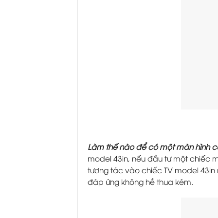
Làm thế nào để có một màn hình cả
model 43in, nếu đầu tư một chiếc mà
tương tác vào chiếc TV model 43in 
đáp ứng không hề thua kém.