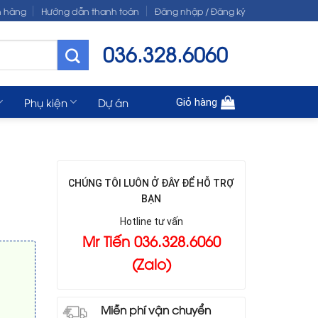
n hàng
Hướng dẫn thanh toán
Đăng nhập / Đăng ký
036.328.6060
Phụ kiện
Dự án
Giỏ hàng
CHÚNG TÔI LUÔN Ở ĐÂY ĐỂ HỖ TRỢ
BẠN
Hotline tư vấn
Mr Tiến 036.328.6060
(Zalo)
Miễn phí vận chuyển