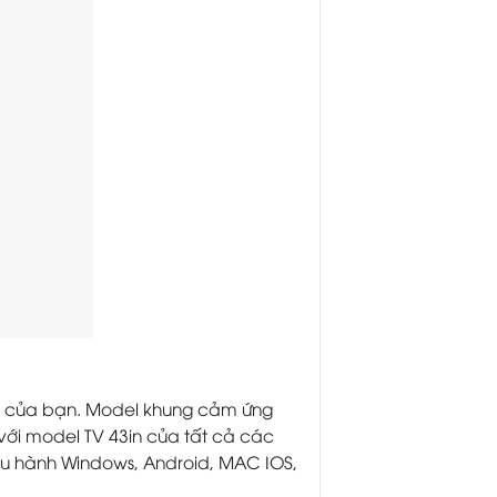
 bị của bạn. Model khung cảm ứng
h với model TV 43in của tất cả các
iều hành Windows, Android, MAC IOS,