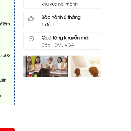
khu vực nội thành
Bảo hành 6 tháng
 điểm
1 đổi 1
Quà tặng khuyễn mãi
Cáp HDMI, VGA
n
 MacOS
huẩn
m