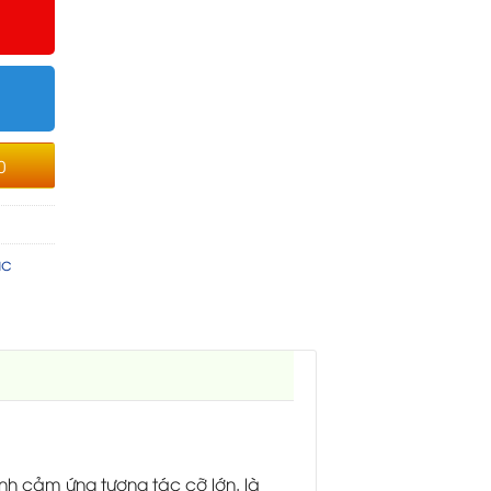
0
ác
ình cảm ứng tương tác cỡ lớn. là