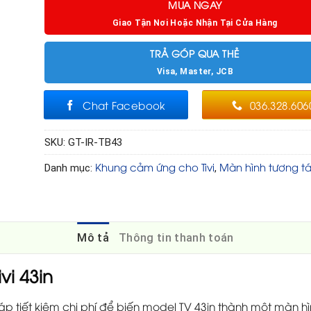
MUA NGAY
Giao Tận Nơi Hoặc Nhận Tại Cửa Hàng
TRẢ GÓP QUA THẺ
Visa, Master, JCB
Chat Facebook
036.328.606
SKU:
GT-IR-TB43
Khung cảm ứng cho Tivi
Màn hình tương t
Danh mục:
,
Mô tả
Thông tin thanh toán
i 43in
áp tiết kiệm chi phí để biến model TV 43in thành một màn h