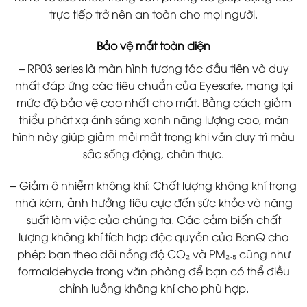
trực tiếp trở nên an toàn cho mọi người.
Bảo vệ mắt toàn diện
– RP03 series là màn hình tương tác đầu tiên và duy
nhất đáp ứng các tiêu chuẩn của Eyesafe, mang lại
mức độ bảo vệ cao nhất cho mắt. Bằng cách giảm
thiểu phát xạ ánh sáng xanh năng lượng cao, màn
hình này giúp giảm mỏi mắt trong khi vẫn duy trì màu
sắc sống động, chân thực.
– Giảm ô nhiễm không khí: Chất lượng không khí trong
nhà kém, ảnh hưởng tiêu cực đến sức khỏe và năng
suất làm việc của chúng ta. Các cảm biến chất
lượng không khí tích hợp độc quyền của BenQ cho
phép bạn theo dõi nồng độ CO₂ và PM₂.₅ cũng như
formaldehyde trong văn phòng để bạn có thể điều
chỉnh luồng không khí cho phù hợp.