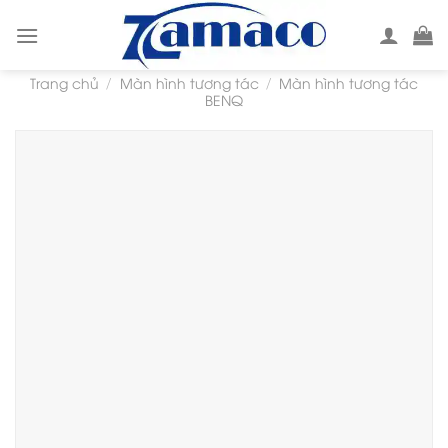
Skip
to
content
Trang chủ
Màn hình tương tác
Màn hình tương tác
/
/
BENQ