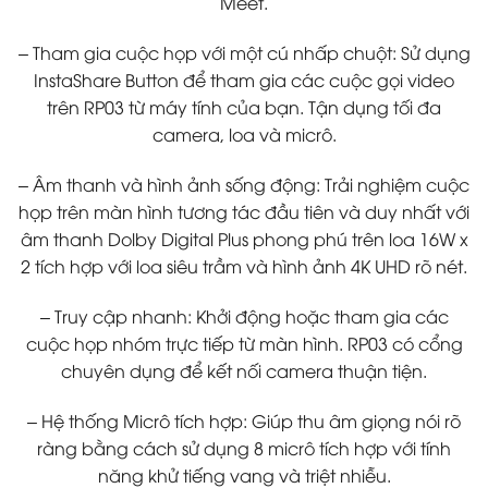
Meet.
– Tham gia cuộc họp với một cú nhấp chuột: Sử dụng
InstaShare Button để tham gia các cuộc gọi video
trên RP03 từ máy tính của bạn. Tận dụng tối đa
camera, loa và micrô.
– Âm thanh và hình ảnh sống động: Trải nghiệm cuộc
họp trên màn hình tương tác đầu tiên và duy nhất với
âm thanh Dolby Digital Plus phong phú trên loa 16W x
2 tích hợp với loa siêu trầm và hình ảnh 4K UHD rõ nét.
– Truy cập nhanh: Khởi động hoặc tham gia các
cuộc họp nhóm trực tiếp từ màn hình. RP03 có cổng
chuyên dụng để kết nối camera thuận tiện.
– Hệ thống Micrô tích hợp: Giúp thu âm giọng nói rõ
ràng bằng cách sử dụng 8 micrô tích hợp với tính
năng khử tiếng vang và triệt nhiễu.