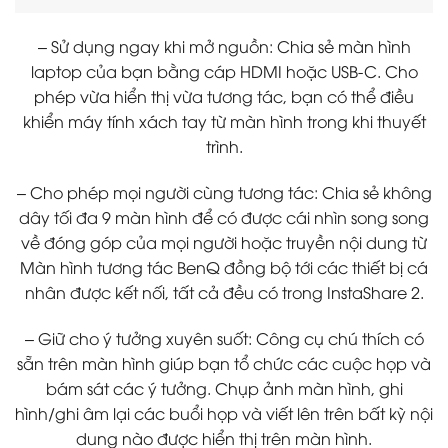
– Sử dụng ngay khi mở nguồn: Chia sẻ màn hình
laptop của bạn bằng cáp HDMI hoặc USB-C. Cho
phép vừa hiển thị vừa tương tác, bạn có thể điều
khiển máy tính xách tay từ màn hình trong khi thuyết
trình.
– Cho phép mọi người cùng tương tác: Chia sẻ không
dây tối đa 9 màn hình để có được cái nhìn song song
về đóng góp của mọi người hoặc truyền nội dung từ
Màn hình tương tác BenQ đồng bộ tới các thiết bị cá
nhân được kết nối, tất cả đều có trong InstaShare 2.
– Giữ cho ý tưởng xuyên suốt: Công cụ chú thích có
sẵn trên màn hình giúp bạn tổ chức các cuộc họp và
bám sát các ý tưởng. Chụp ảnh màn hình, ghi
hình/ghi âm lại các buổi họp và viết lên trên bất kỳ nội
dung nào được hiển thị trên màn hình.