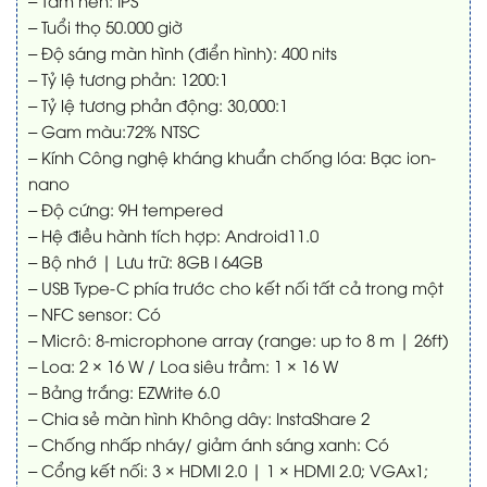
– Tấm nền: IPS
– Tuổi thọ 50.000 giờ
– Độ sáng màn hình (điển hình): 400 nits
– Tỷ lệ tương phản: 1200:1
– Tỷ lệ tương phản động: 30,000:1
– Gam màu:72% NTSC
– Kính Công nghệ kháng khuẩn chống lóa: Bạc ion-
nano
– Độ cứng: 9H tempered
– Hệ điều hành tích hợp: Android11.0
– Bộ nhớ | Lưu trữ: 8GB I 64GB
– USB Type-C phía trước cho kết nối tất cả trong một
– NFC sensor: Có
– Micrô: 8-microphone array (range: up to 8 m | 26ft)
– Loa: 2 × 16 W / Loa siêu trầm: 1 × 16 W
– Bảng trắng: EZWrite 6.0
– Chia sẻ màn hình Không dây: InstaShare 2
– Chống nhấp nháy/ giảm ánh sáng xanh: Có
– Cổng kết nối: 3 × HDMI 2.0 | 1 × HDMI 2.0; VGAx1;