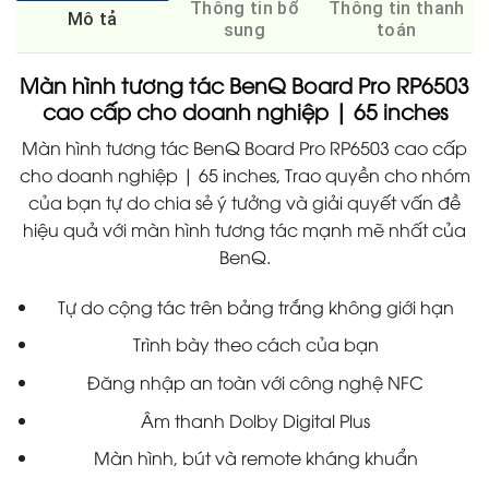
Thông tin bổ
Thông tin thanh
Mô tả
sung
toán
Màn hình tương tác BenQ Board Pro RP6503
cao cấp cho doanh nghiệp | 65 inches
Màn hình tương tác BenQ Board Pro RP6503 cao cấp
cho doanh nghiệp | 65 inches, Trao quyền cho nhóm
của bạn tự do chia sẻ ý tưởng và giải quyết vấn đề
hiệu quả với màn hình tương tác mạnh mẽ nhất của
BenQ.
Tự do cộng tác trên bảng trắng không giới hạn
Trình bày theo cách của bạn
Đăng nhập an toàn với công nghệ NFC
Âm thanh Dolby Digital Plus
Màn hình, bút và remote kháng khuẩn