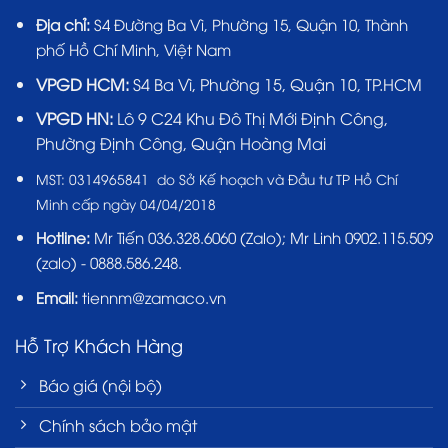
Địa chỉ:
S4 Đường Ba Vì, Phường 15, Quận 10, Thành
phố Hồ Chí Minh, Việt Nam
VPGD HCM:
S4 Ba Vì, Phường 15, Quận 10, TP.HCM
VPGD HN:
Lô 9 C24 Khu Đô Thị Mới Định Công,
Phường Định Công, Quận Hoàng Mai
MST:
0314965841 do Sở Kế hoạch và Đầu tư TP Hồ Chí
Minh cấp ngày 04/04/2018
Hotline:
Mr Tiến
036.328.6060
(Zalo); Mr Linh 0902.115.509
(zalo) - 0888.586.248.
Email:
tiennm@zamaco.vn
Hỗ Trợ Khách Hàng
Báo giá (nội bộ)
Chính sách bảo mật