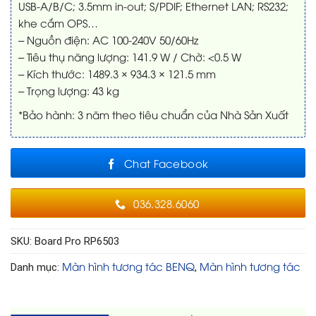
USB-A/B/C; 3.5mm in-out; S/PDIF; Ethernet LAN; RS232;
khe cắm OPS…
– Nguồn điện: AC 100-240V 50/60Hz
– Tiêu thụ năng lượng: 141.9 W / Chờ: <0.5 W
– Kích thước: 1489.3 × 934.3 × 121.5 mm
– Trọng lượng: 43 kg
*Bảo hành: 3 năm theo tiêu chuẩn của Nhà Sản Xuất
Chat Facebook
036.328.6060
SKU:
Board Pro RP6503
Màn hình tương tác BENQ
Màn hình tương tác
Danh mục:
,