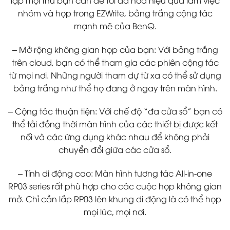
nhóm và họp trong EZWrite, bảng trắng cộng tác
mạnh mẽ của BenQ.
– Mở rộng không gian họp của bạn: Với bảng trắng
trên cloud, bạn có thể tham gia các phiên cộng tác
từ mọi nơi. Những người tham dự từ xa có thể sử dụng
bảng trắng như thể họ đang ở ngay trên màn hình.​
– Cộng tác thuận tiện: Với chế độ “đa cửa sổ” bạn có
thể tải đồng thời màn hình của các thiết bị được kết
nối và các ứng dụng khác nhau để không phải
chuyển đổi giữa các cửa sổ.
– Tính di động cao: Màn hình tương tác All-in-one
RP03 series rất phù hợp cho các cuộc họp không gian
mở. Chỉ cần lắp RP03 lên khung di động là có thể họp
mọi lúc, mọi nơi.