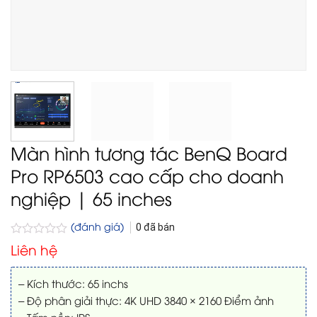
Màn hình tương tác BenQ Board
Pro RP6503 cao cấp cho doanh
nghiệp | 65 inches
(đánh giá)
0
đã bán
Được
Liên hệ
xếp
hạng
0
– Kích thước: 65 inchs
5
– Độ phân giải thực: 4K UHD 3840 × 2160 Điểm ảnh
sao