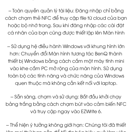
– Toàn quyền quản lý tài liệu: Đăng nhập chỉ bằng
cách chạm thẻ NFC để truy cập file từ cloud của bạn
hoặc bộ nhớ trong. Sau khi đăng nhập các cài đặt
cá nhân của bạn cũng được thiết lập lên Màn hình
– Sử dụng hệ điều hành Windows với khung hình lớn
hơn: Chuyển đổi Màn hình tương tác BenQ thành
thiết bị Windows bằng cách cắm một máy tính mini
vào khe cắm PC mở rộng của màn hình. Sử dụng
toàn bộ các tính năng và chức năng của Windows
quen thuộc mà không cần kết nối với laptop.
– Sẵn sàng, chạm và sử dụng: Bắt đầu khởi chạy
bảng trắng bằng cách chạm bút vào cảm biến NFC
và truy cập ngay vào EZWrite 6.
– Thể hiện ý tưởng không giới hạn: Chúng tôi đã thiết
lập mọi thứ bạn cần để tối đa hóa hiệu quả làm việc