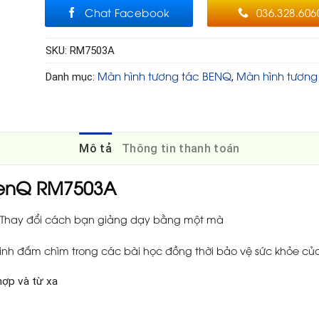
Chat Facebook
036.328.606
SKU:
RM7503A
Màn hình tương tác BENQ
Màn hình tương
Danh mục:
,
Mô tả
Thông tin thanh toán
BenQ RM7503A
 Thay đổi cách bạn giảng dạy bằng một mà
inh đắm chìm trong các bài học đồng thời bảo vệ sức khỏe của
hợp và từ xa