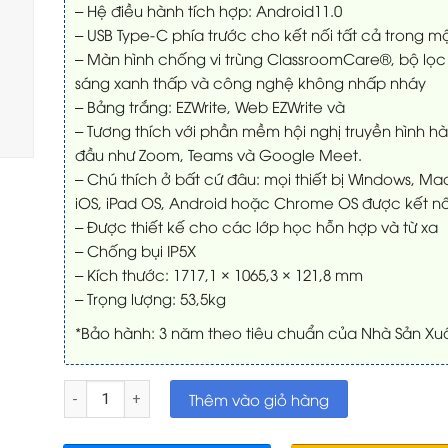
– Hệ điều hành tích hợp: Android11.0
– USB Type-C phía trước cho kết nối tất cả trong m
– Màn hình chống vi trùng ClassroomCare®, bộ lọc
sáng xanh thấp và công nghệ không nhấp nháy
– Bảng trắng: EZWrite, Web EZWrite và
– Tương thích với phần mềm hội nghị truyền hình h
đầu như Zoom, Teams và Google Meet.
– Chú thích ở bất cứ đâu: mọi thiết bị Windows, Ma
iOS, iPad OS, Android hoặc Chrome OS được kết nố
– Được thiết kế cho các lớp học hỗn hợp và từ xa
– Chống bụi IP5X
– Kích thước: 1717,1 × 1065,3 × 121,8 mm
– Trọng lượng: 53,5kg
*Bảo hành: 3 năm theo tiêu chuẩn của Nhà Sản Xu
Màn hình tương tác BenQ RM7503A số lượng
Thêm vào giỏ hàng