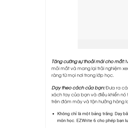
Tăng cường sự thoải mái cho mắt:
M
mỏi mắt và mang lại trải nghiệm xe
ràng từ mọi nơi trong lớp học.​
Dạy theo cách của bạn:
Đưa ra cá
xách tay của bạn và điều khiển nó 
trên đám mây và tận hưởng hàng lo
Không chỉ là một bảng trắng: Dạy b
môn học. EZWrite 6 cho phép bạn lưu