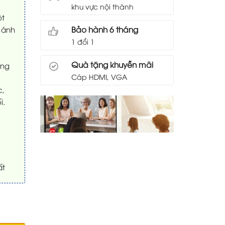
khu vực nội thành
ột
Bảo hành 6 tháng
 ánh
1 đổi 1
Quà tặng khuyễn mãi
àng
Cáp HDMI, VGA
c,
i.
ất