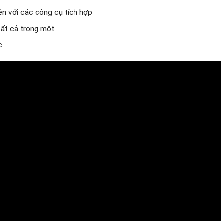
ên với các công cụ tích hợp
tất cả trong một
c