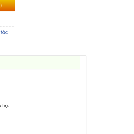
0
 tác
 họ.