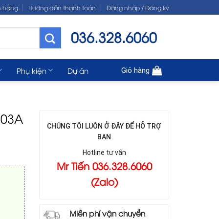
n hàng
Hướng dẫn thanh toán
Đăng nhập / Đăng ký
036.328.6060
Phụ kiện
Dự án
Giỏ hàng
503A
CHÚNG TÔI LUÔN Ở ĐÂY ĐỂ HỖ TRỢ
BẠN
Hotline tư vấn
Mr Tiến 036.328.6060
(Zalo)
Miễn phí vận chuyển