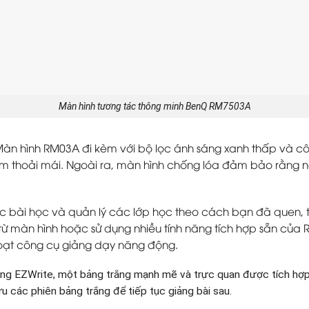
Màn hình tương tác thông minh BenQ RM7503A
àn hình RM03A đi kèm với bộ lọc ánh sáng xanh thấp và 
m thoải mái. Ngoài ra, màn hình chống lóa đảm bảo rằng nội
c bài học và quản lý các lớp học theo cách bạn đã quen, t
từ màn hình hoặc sử dụng nhiều tính năng tích hợp sẵn của
ạt công cụ giảng dạy năng động.​
ằng EZWrite, một bảng trắng mạnh mẽ và trực quan được tích hợp
 các phiên bảng trắng để tiếp tục giảng bài sau.