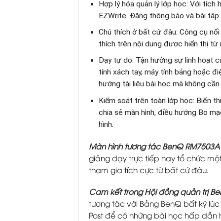
Hợp lý hóa quản lý lớp học: Với tíc
EZWrite. Đăng thông báo và bài tập
Chú thích ở bất cứ đâu: Công cụ nổi 
thích trên nội dung được hiển thị t
Dạy tự do: Tận hưởng sự linh hoạt c
tính xách tay, máy tính bảng hoặc đ
hướng tài liệu bài học mà không cần p
Kiểm soát trên toàn lớp học: Biến th
chia sẻ màn hình, điều hướng Bo mạc
hình.​
Màn hình tương tác BenQ RM7503A T
giảng dạy trực tiếp hay tổ chức mộ
tham gia tích cực từ bất cứ đâu.
Cam kết trong Hội đồng quản trị B
tương tác với Bảng BenQ bất kỳ lúc
Post để có những bài học hấp dẫn 