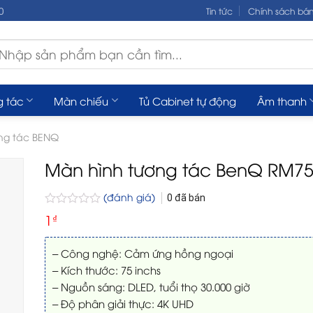
0
Tin tức
Chính sách bá
m
ếm:
g tác
Màn chiếu
Tủ Cabinet tự động
Âm thanh
ng tác BENQ
Màn hình tương tác BenQ RM7
(đánh giá)
0
đã bán
Được
1
₫
xếp
hạng
0
– Công nghệ: Cảm ứng hồng ngoại
5
– Kích thước: 75 inchs
sao
– Nguồn sáng: DLED, tuổi thọ 30.000 giờ
– Độ phân giải thực: 4K UHD