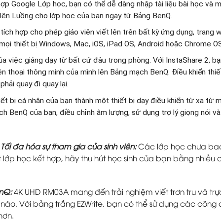
h hợp Google Lớp học, bạn có thể dễ dàng nhập tài liệu bài học và
 lên Luồng cho lớp học của bạn ngay từ Bảng BenQ.
tích hợp cho phép giáo viên viết lên trên bất kỳ ứng dụng, trang w
ừ mọi thiết bị Windows, Mac, iOS, iPad OS, Android hoặc Chrome O
ủa việc giảng dạy từ bất cứ đâu trong phòng. Với InstaShare 2, b
iện thoại thông minh của mình lên Bảng mạch BenQ. Điều khiển thiế
hải quay đi quay lại.
iết bị cá nhân của bạn thành một thiết bị dạy điều khiển từ xa từ 
h BenQ của bạn, điều chỉnh âm lượng, sử dụng trợ lý giọng nói v
ối đa hóa sự tham gia của sinh viên:
Các lớp học chưa bao 
t lớp học kết hợp, hãy thu hút học sinh của bạn bằng nhiều 
enQ:
4K UHD RM03A mang đến trải nghiệm viết trơn tru và trự
 nào. Với bảng trắng EZWrite, bạn có thể sử dụng các công c
hơn.