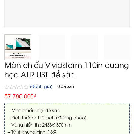
Màn chiếu Vividstorm 110in quang
học ALR UST để sàn
(đánh giá)
0
đã bán
Được
57.780.000
₫
xếp
hạng
0
– Màn chiếu loại để sàn
5
– Kích thước: 110 inch (đường chéo)
sao
– Vùng hiển thị: 2435x1370mm
– Tỷ lệ khung hình: 16:9