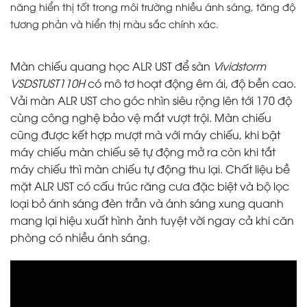
năng hiển thị tốt trong môi trường nhiều ánh sáng, tăng độ
tương phản và hiển thị màu sắc chính xác.
Màn chiếu quang học ALR UST để sàn
Vividstorm
VSDSTUST110H
có mô tơ hoạt động êm ái, độ bền cao.
Vải màn ALR UST cho góc nhìn siêu rộng lên tới 170 độ
cùng công nghệ bảo vệ mắt vượt trội. Màn chiếu
cũng được kết hợp mượt mà với máy chiếu, khi bật
máy chiếu màn chiếu sẽ tự động mở ra còn khi tắt
máy chiếu thì màn chiếu tự động thu lại. Chất liệu bề
mặt ALR UST có cấu trúc răng cưa đặc biệt và bộ lọc
loại bỏ ánh sáng đèn trần và ánh sáng xung quanh
mang lại hiệu xuất hình ảnh tuyệt vời ngay cả khi căn
phòng có nhiều ánh sáng.