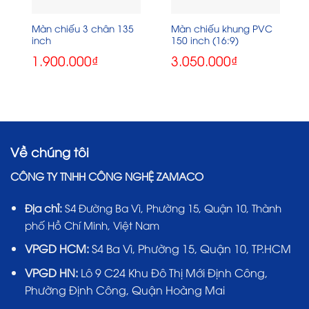
Màn chiếu 3 chân 135
Màn chiếu khung PVC
inch
150 inch (16:9)
1.900.000
₫
3.050.000
₫
Về chúng tôi
CÔNG TY TNHH CÔNG NGHỆ ZAMACO
Địa chỉ:
S4 Đường Ba Vì, Phường 15, Quận 10, Thành
phố Hồ Chí Minh, Việt Nam
VPGD HCM:
S4 Ba Vì, Phường 15, Quận 10, TP.HCM
VPGD HN:
Lô 9 C24 Khu Đô Thị Mới Định Công,
Phường Định Công, Quận Hoàng Mai