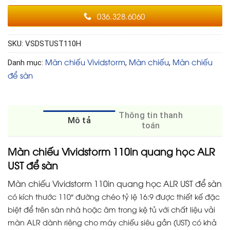
036.328.6060
SKU:
VSDSTUST110H
Màn chiếu Vividstorm
Màn chiếu
Màn chiếu
Danh mục:
,
,
để sàn
Thông tin thanh
Mô tả
toán
Màn chiếu Vividstorm 110in quang học ALR
UST để sàn
Màn chiếu Vividstorm 110in quang học ALR UST để sàn
có kích thước 110″ đường chéo tỷ lệ 16:9 được thiết kế đặc
biệt để trên sàn nhà hoặc âm trong kệ tủ với chất liệu vải
màn ALR dành riêng cho máy chiếu siêu gần (UST) có khả