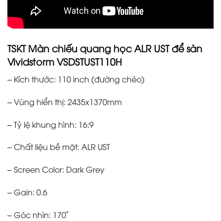
TSKT Màn chiếu quang học ALR UST để sàn
Vividstorm VSDSTUST110H
– Kích thước: 110 inch (đường chéo)
– Vùng hiển thị: 2435x1370mm
– Tỷ lệ khung hình: 16:9
– Chất liệu bề mặt: ALR UST
– Screen Color: Dark Grey
– Gain: 0.6
– Góc nhìn: 170˚