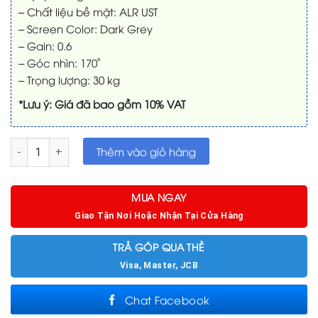
– Chất liệu bề mặt: ALR UST
– Screen Color: Dark Grey
– Gain: 0.6
– Góc nhìn: 170˚
– Trọng lượng: 30 kg
*Lưu ý: Giá đã bao gồm 10% VAT
Màn chiếu Vividstorm 110in quang học ALR UST để sàn số lư
Thêm vào giỏ hàng
MUA NGAY
Giao Tận Nơi Hoặc Nhận Tại Cửa Hàng
TRẢ GÓP QUA THẺ
Visa, Master, JCB
Chat Facebook