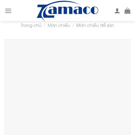
Skip
to
content
Trang chủ
Màn chiếu
Màn chiếu để sàn
/
/