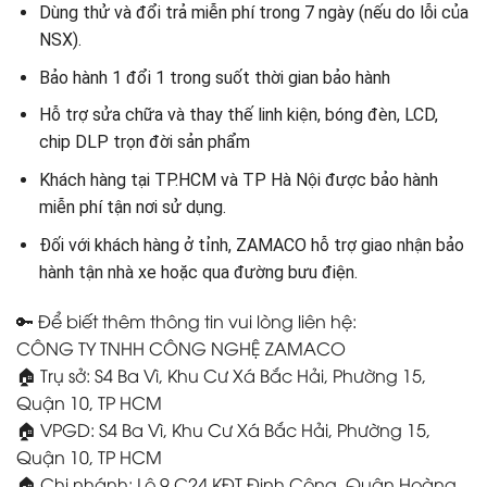
Dùng thử và đổi trả miễn phí trong 7 ngày (nếu do lỗi của
NSX).
Bảo hành 1 đổi 1 trong suốt thời gian bảo hành
Hỗ trợ sửa chữa và thay thế linh kiện, bóng đèn, LCD,
chip DLP trọn đời sản phẩm
Khách hàng tại TP.HCM và TP Hà Nội được bảo hành
miễn phí tận nơi sử dụng.
Đối với khách hàng ở tỉnh, ZAMACO hỗ trợ giao nhận bảo
hành tận nhà xe hoặc qua đường bưu điện.
🔑 Để biết thêm thông tin vui lòng liên hệ:
CÔNG TY TNHH CÔNG NGHỆ ZAMACO
🏠 Trụ sở: S4 Ba Vì, Khu Cư Xá Bắc Hải, Phường 15,
Quận 10, TP HCM
🏠 VPGD: S4 Ba Vì, Khu Cư Xá Bắc Hải, Phường 15,
Quận 10, TP HCM
🏠 Chi nhánh: Lô 9 C24 KĐT Định Công, Quận Hoàng