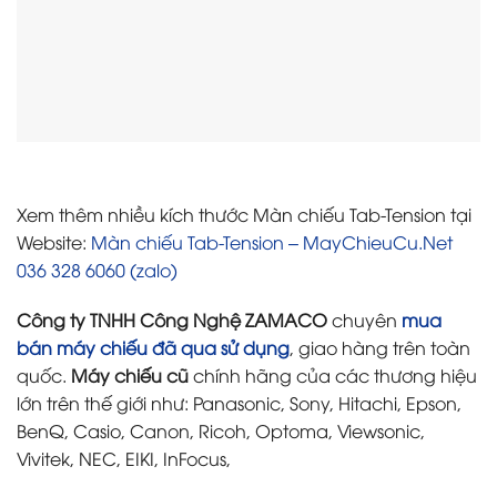
Xem thêm nhiều kích thước Màn chiếu Tab-Tension tại
Website:
Màn chiếu Tab-Tension – MayChieuCu.Net
036 328 6060 (zalo)
Công ty TNHH Công Nghệ ZAMACO
chuyên
mua
bán máy chiếu đã qua sử dụng
, giao hàng trên toàn
quốc.
Máy chiếu cũ
chính hãng của các thương hiệu
lớn trên thế giới như: Panasonic, Sony, Hitachi, Epson,
BenQ, Casio, Canon, Ricoh, Optoma, Viewsonic,
Vivitek, NEC, EIKI, InFocus,