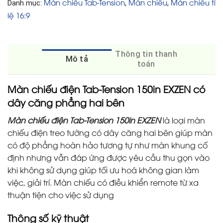
Màn chiếu Tab-Tension
Màn chiếu
Màn chiếu tỉ
Danh mục:
,
,
lệ 16:9
Thông tin thanh
Mô tả
toán
Màn chiếu điện Tab-Tension 150in EXZEN có
dây căng phẳng hai bên
Màn chiếu điện Tab-Tension 150in EXZEN
là loại màn
chiếu điện treo tường có dây căng hai bên giúp màn
có độ phẳng hoàn hảo tương tự như màn khung cố
định nhưng vẫn đáp ứng được yêu cầu thu gọn vào
khi không sử dụng giúp tối ưu hoá không gian làm
việc, giải trí. Màn chiếu có điều khiển remote từ xa
thuận tiện cho việc sử dụng
Thông số kỹ thuật