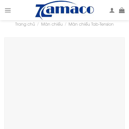
Skip
to
content
Trang chủ
Màn chiếu
Màn chiếu Tab-Tension
/
/