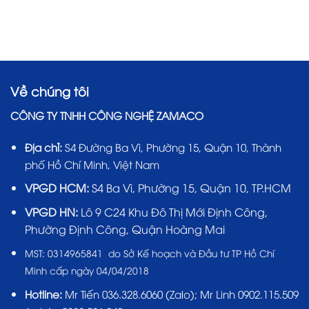
Về chúng tôi
CÔNG TY TNHH CÔNG NGHỆ ZAMACO
Địa chỉ:
S4 Đường Ba Vì, Phường 15, Quận 10, Thành
phố Hồ Chí Minh, Việt Nam
VPGD HCM:
S4 Ba Vì, Phường 15, Quận 10, TP.HCM
VPGD HN:
Lô 9 C24 Khu Đô Thị Mới Định Công,
Phường Định Công, Quận Hoàng Mai
MST:
0314965841 do Sở Kế hoạch và Đầu tư TP Hồ Chí
Minh cấp ngày 04/04/2018
Hotline:
Mr Tiến
036.328.6060
(Zalo); Mr Linh 0902.115.509