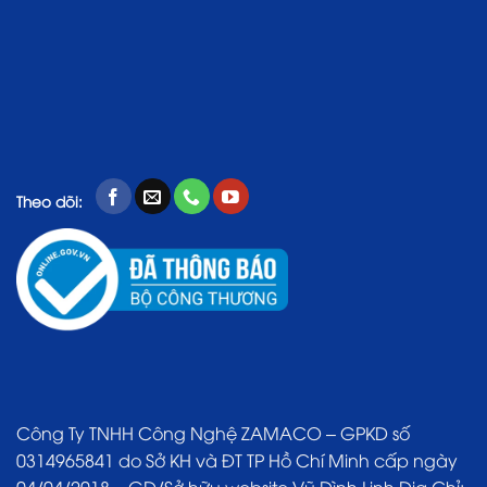
Theo dõi:
Công Ty TNHH Công Nghệ ZAMACO – GPKD số
0314965841 do Sở KH và ĐT TP Hồ Chí Minh cấp ngày
04/04/2018 – GĐ/Sở hữu website Vũ Đình Linh Địa Chỉ: