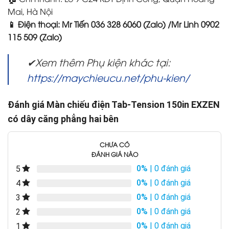
Mai, Hà Nội
📱 Điện thoại: Mr Tiến 036 328 6060 (Zalo) /Mr Linh 0902
115 509 (Zalo)
✔Xem thêm Phụ kiện khác tại:
https://maychieucu.net/phu-kien/
Đánh giá Màn chiếu điện Tab-Tension 150in EXZEN
có dây căng phẳng hai bên
CHƯA CÓ
ĐÁNH GIÁ NÀO
0%
| 0 đánh giá
5
0%
| 0 đánh giá
4
0%
| 0 đánh giá
3
0%
| 0 đánh giá
2
0%
| 0 đánh giá
1