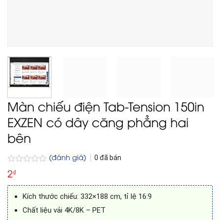
Màn chiếu điện Tab-Tension 150in
EXZEN có dây căng phẳng hai
bên
(đánh giá)
0
đã bán
Được
2
₫
xếp
hạng
0
Kích thước chiếu: 332×188 cm, tỉ lệ 16:9
5
sao
Chất liệu vải 4K/8K – PET