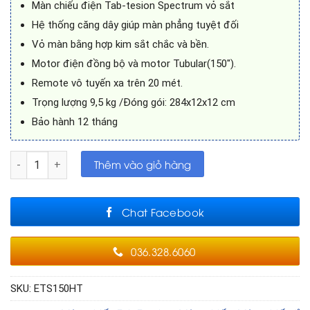
Màn chiếu điện Tab-tesion Spectrum vỏ sắt
Hệ thống căng dây giúp màn phẳng tuyệt đối
Vỏ màn bằng hợp kim sắt chắc và bền.
Motor điện đồng bộ và motor Tubular(150″).
Remote vô tuyến xa trên 20 mét.
Trọng lượng 9,5 kg /Đóng gói: 284x12x12 cm
Bảo hành 12 tháng
Màn chiếu điện Tab-Tension 150in EXZEN có dây căng phẳng 
Thêm vào giỏ hàng
Chat Facebook
036.328.6060
SKU:
ETS150HT