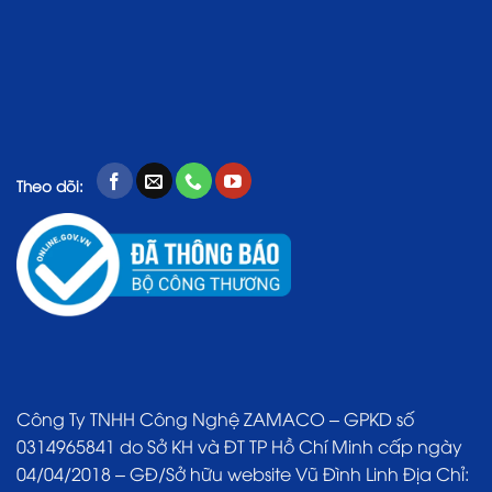
Theo dõi:
Công Ty TNHH Công Nghệ ZAMACO – GPKD số
0314965841 do Sở KH và ĐT TP Hồ Chí Minh cấp ngày
04/04/2018 – GĐ/Sở hữu website Vũ Đình Linh Địa Chỉ: