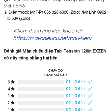
Mai, Hà Nội
📱 Điện thoại: Mr Tiến 036 328 6060 (Zalo) /Mr Linh 0902
115 509 (Zalo)
✔Xem thêm Phụ kiện khác tại:
https://maychieucu.net/phu-kien/
Đánh giá Màn chiếu điện Tab-Tension 120in EXZEN
có dây căng phẳng hai bên
CHƯA CÓ
ĐÁNH GIÁ NÀO
0%
| 0 đánh giá
5
0%
| 0 đánh giá
4
0%
| 0 đánh giá
3
0%
| 0 đánh giá
2
0%
| 0 đánh giá
1