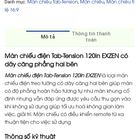
Màn chiếu Tab-Tension
Màn chiếu
Màn chiếu tỉ
Danh mục:
,
,
lệ 16:9
Thông tin thanh
Mô tả
toán
Màn chiếu điện Tab-Tension 120in EXZEN có
dây căng phẳng hai bên
Màn chiếu điện Tab-Tension 120in EXZEN
là loại màn
chiếu điện treo tường có dây căng hai bên giúp màn
có độ phẳng hoàn hảo tương tự như màn khung cố
định nhưng vẫn đáp ứng được yêu cầu thu gọn vào
khi không sử dụng giúp tối ưu hoá không gian làm
việc, giải trí. Màn chiếu có điều khiển remote từ xa
thuận tiện cho việc sử dụng
Thông số kỹ thuật