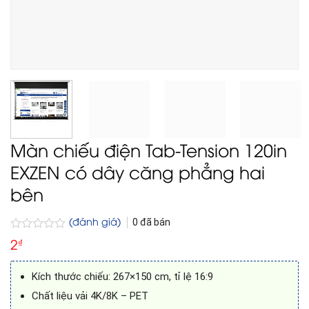
Màn chiếu điện Tab-Tension 120in
EXZEN có dây căng phẳng hai
bên
(đánh giá)
0
đã bán
Được
2
₫
xếp
hạng
0
Kích thước chiếu: 267×150 cm, tỉ lệ 16:9
5
sao
Chất liệu vải 4K/8K – PET