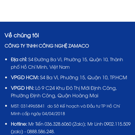
Về chúng tôi
CÔNG TY TNHH CÔNG NGHỆ ZAMACO
Địa chỉ:
S4 Đường Ba Vì, Phường 15, Quận 10, Thành
phố Hồ Chí Minh, Việt Nam
VPGD HCM:
S4 Ba Vì, Phường 15, Quận 10, TP.HCM
VPGD HN:
Lô 9 C24 Khu Đô Thị Mới Định Công,
Phường Định Công, Quận Hoàng Mai
MST:
0314965841 do Sở Kế hoạch và Đầu tư TP Hồ Chí
Minh cấp ngày 04/04/2018
Hotline:
Mr Tiến
036.328.6060
(Zalo); Mr Linh 0902.115.509
(zalo) - 0888.586.248.