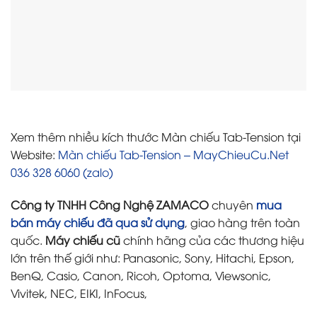
Xem thêm nhiều kích thước Màn chiếu Tab-Tension tại
Website:
Màn chiếu Tab-Tension – MayChieuCu.Net
036 328 6060 (zalo)
Công ty TNHH Công Nghệ ZAMACO
chuyên
mua
bán máy chiếu đã qua sử dụng
, giao hàng trên toàn
quốc.
Máy chiếu cũ
chính hãng của các thương hiệu
lớn trên thế giới như: Panasonic, Sony, Hitachi, Epson,
BenQ, Casio, Canon, Ricoh, Optoma, Viewsonic,
Vivitek, NEC, EIKI, InFocus,