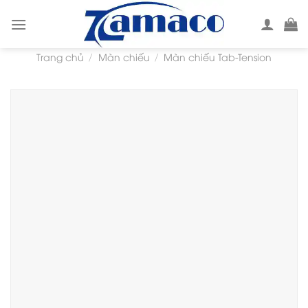
Skip
to
content
Trang chủ
Màn chiếu
Màn chiếu Tab-Tension
/
/