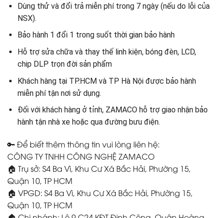
Dùng thử và đổi trả miễn phí trong 7 ngày (nếu do lỗi của
NSX).
Bảo hành 1 đổi 1 trong suốt thời gian bảo hành
Hỗ trợ sửa chữa và thay thế linh kiện, bóng đèn, LCD,
chip DLP trọn đời sản phẩm
Khách hàng tại TP.HCM và TP Hà Nội được bảo hành
miễn phí tận nơi sử dụng.
Đối với khách hàng ở tỉnh, ZAMACO hỗ trợ giao nhận bảo
hành tận nhà xe hoặc qua đường bưu điện.
🔑 Để biết thêm thông tin vui lòng liên hệ:
CÔNG TY TNHH CÔNG NGHỆ ZAMACO
🏠 Trụ sở: S4 Ba Vì, Khu Cư Xá Bắc Hải, Phường 15,
Quận 10, TP HCM
🏠 VPGD: S4 Ba Vì, Khu Cư Xá Bắc Hải, Phường 15,
Quận 10, TP HCM
🏠 Chi nhánh: Lô 9 C24 KĐT Định Công, Quận Hoàng