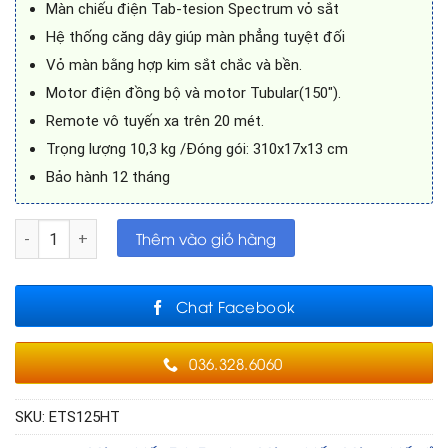
Màn chiếu điện Tab-tesion Spectrum vỏ sắt
Hệ thống căng dây giúp màn phẳng tuyệt đối
Vỏ màn bằng hợp kim sắt chắc và bền.
Motor điện đồng bộ và motor Tubular(150″).
Remote vô tuyến xa trên 20 mét.
Trọng lượng 10,3 kg /Đóng gói: 310x17x13 cm
Bảo hành 12 tháng
Màn chiếu điện Tab-Tension 120in EXZEN có dây căng phẳng 
Thêm vào giỏ hàng
Chat Facebook
036.328.6060
SKU:
ETS125HT