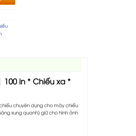
iếu
m
00 in * Chiếu xa *
 chiếu chuyên dụng cho máy chiếu
 sáng xung quanh) giữ cho hình ảnh