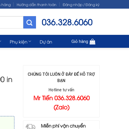
n hàng
Hướng dẫn thanh toán
Đăng nhập / Đăng ký
036.328.6060
Phụ kiện
Dự án
Giỏ hàng
CHÚNG TÔI LUÔN Ở ĐÂY ĐỂ HỖ TRỢ
0 in
BẠN
Hotline tư vấn
Mr Tiến 036.328.6060
(Zalo)
Miễn phí vận chuyển