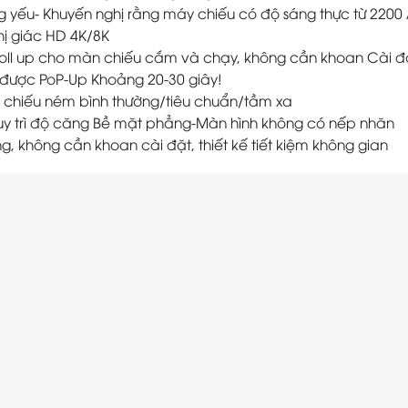
ng yếu- Khuyến nghị rằng máy chiếu có độ sáng thực từ 2200 
thị giác HD 4K/8K
roll up cho màn chiếu cắm và chạy, không cần khoan Cài đặ
 được PoP-Up Khoảng 20-30 giây!
 chiếu ném bình thường/tiêu chuẩn/tầm xa
uy trì độ căng Bề mặt phẳng-Màn hình không có nếp nhăn
, không cần khoan cài đặt, thiết kế tiết kiệm không gian