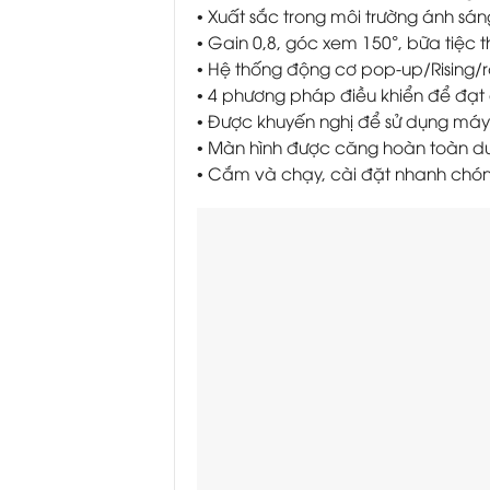
• Xuất sắc trong môi trường ánh sá
• Gain 0,8, góc xem 150°, bữa tiệc 
• Hệ thống động cơ pop-up/Rising/
• 4 phương pháp điều khiển để đạt
• Được khuyến nghị để sử dụng máy
• Màn hình được căng hoàn toàn d
• Cắm và chạy, cài đặt nhanh chóng