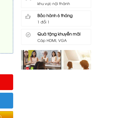
khu vực nội thành
Bảo hành 6 tháng
1 đổi 1
Quà tặng khuyễn mãi
Cáp HDMI, VGA
0 in * Chiếu xa * Âm trần số lượng
0