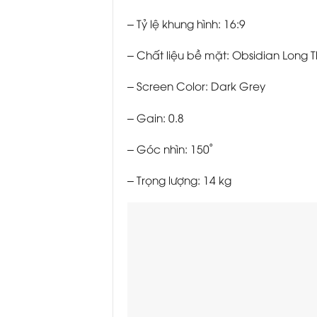
– Tỷ lệ khung hình: 16:9
– Chất liệu bề mặt: Obsidian Long 
– Screen Color: Dark Grey
– Gain: 0.8
– Góc nhìn: 150˚
– Trọng lượng: 14 kg