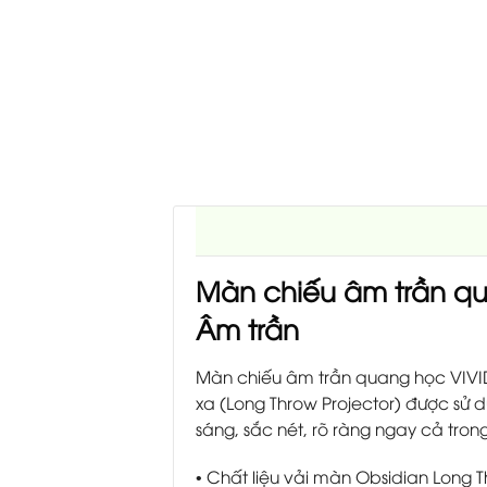
Màn chiếu âm trần qu
Âm trần
Màn chiếu âm trần quang học VIVI
xa (Long Throw Projector) được sử 
sáng, sắc nét, rõ ràng ngay cả tro
• Chất liệu vải màn Obsidian Long