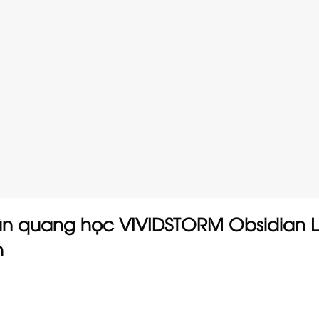
ần quang học VIVIDSTORM Obsidian 
h
)