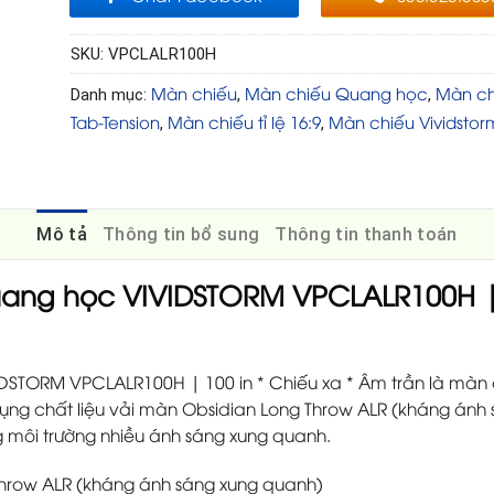
SKU:
VPCLALR100H
Màn chiếu
Màn chiếu Quang học
Màn ch
Danh mục:
,
,
Tab-Tension
Màn chiếu tỉ lệ 16:9
Màn chiếu Vividstor
,
,
Mô tả
Thông tin bổ sung
Thông tin thanh toán
ang học VIVIDSTORM VPCLALR100H | 1
DSTORM VPCLALR100H | 100 in * Chiếu xa * Âm trần là màn
dụng chất liệu vải màn Obsidian Long Throw ALR (kháng ánh
ng môi trường nhiều ánh sáng xung quanh.
 Throw ALR (kháng ánh sáng xung quanh)