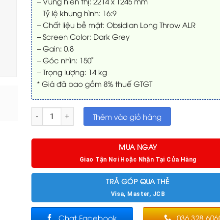
– Vùng hiển thị: 2214 x 1245 mm
sao
– Tỷ lệ khung hình: 16:9
– Chất liệu bề mặt: Obsidian Long Throw ALR
– Screen Color: Dark Grey
– Gain: 0.8
– Góc nhìn: 150˚
– Trọng lượng: 14 kg
* Giá đã bao gồm 8% thuế GTGT
Màn chiếu âm trần quang học VIVIDSTORM VPCLALR100H | 10
Thêm vào giỏ hàng
MUA NGAY
Giao Tận Nơi Hoặc Nhận Tại Cửa Hàng
TRẢ GÓP QUA THẺ
Visa, Master, JCB
Chat Facebook
036.328.606