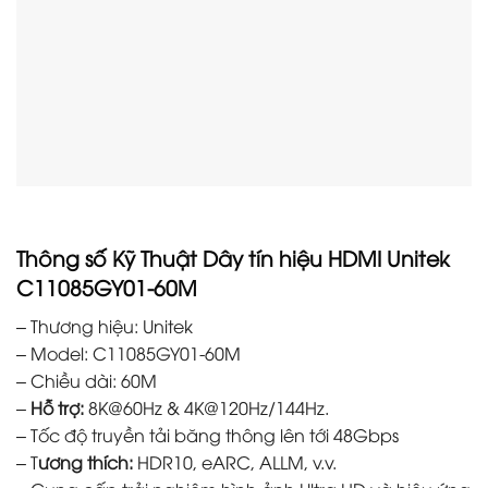
Thông số Kỹ Thuật
Dây tín hiệu HDMI Unitek
C11085GY01-60M
– Thương hiệu: Unitek
– Model: C11085GY01-60M
– Chiều dài: 60M
–
Hỗ trợ:
8K@60Hz & 4K@120Hz/144Hz.
– Tốc độ truyền tải băng thông lên tới 48Gbps
– T
ương thích:
HDR10, eARC, ALLM, v.v.