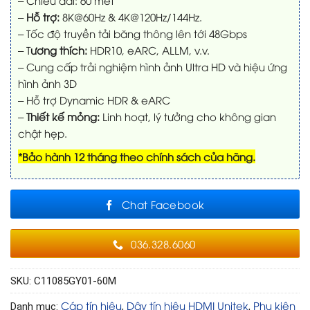
– Chiều dài: 60 mét
–
Hỗ trợ:
8K@60Hz & 4K@120Hz/144Hz.
– Tốc độ truyền tải băng thông lên tới 48Gbps
– T
ương thích:
HDR10, eARC, ALLM, v.v.
– Cung cấp trải nghiệm hình ảnh Ultra HD và hiệu ứng
hình ảnh 3D
– Hỗ trợ Dynamic HDR & eARC
–
Thiết kế mỏng:
Linh hoạt, lý tưởng cho không gian
chật hẹp.
*Bảo hành 12 tháng theo chính sách của hãng.
Chat Facebook
036.328.6060
SKU:
C11085GY01-60M
Cáp tín hiệu
Dây tín hiệu HDMI Unitek
Phụ kiện
Danh mục:
,
,