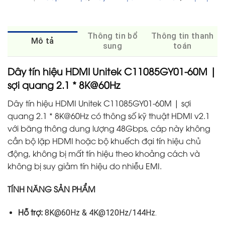
Thông tin bổ
Thông tin thanh
Mô tả
sung
toán
Dây tín hiệu HDMI Unitek C11085GY01-60M |
sợi quang 2.1 * 8K@60Hz
Dây tín hiệu HDMI Unitek C11085GY01-60M | sợi
quang 2.1 * 8K@60Hz có thông số kỹ thuật HDMI v2.1
với băng thông dung lượng 48Gbps, cáp này không
cần bộ lặp HDMI hoặc bộ khuếch đại tín hiệu chủ
động, không bị mất tín hiệu theo khoảng cách và
không bị suy giảm tín hiệu do nhiễu EMI.
TÍNH NĂNG SẢN PHẨM
Hỗ trợ:
8K@60Hz & 4K@120Hz/144Hz.