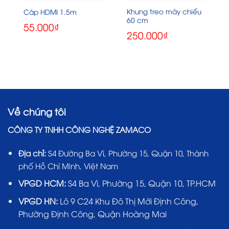
Khung treo máy chiếu
Cáp HDMI 1.5m
60 cm
55.000
₫
250.000
₫
Về chúng tôi
CÔNG TY TNHH CÔNG NGHỆ ZAMACO
Địa chỉ:
S4 Đường Ba Vì, Phường 15, Quận 10, Thành
phố Hồ Chí Minh, Việt Nam
VPGD HCM:
S4 Ba Vì, Phường 15, Quận 10, TP.HCM
VPGD HN:
Lô 9 C24 Khu Đô Thị Mới Định Công,
Phường Định Công, Quận Hoàng Mai