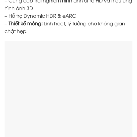
– Cung cấp trải nghiệm hình ảnh Ultra HD và hiệu ứng
hình ảnh 3D
– Hỗ trợ Dynamic HDR & eARC
–
Thiết kế mỏng:
Linh hoạt, lý tưởng cho không gian
chật hẹp.