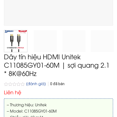
Dây tín hiệu HDMI Unitek
C11085GY01-60M | sợi quang 2.1
* 8K@60Hz
(đánh giá)
0
đã bán
Được
Liên hệ
xếp
hạng
0
– Thương hiệu: Unitek
5
– Model: C11085GY01-60M
sao