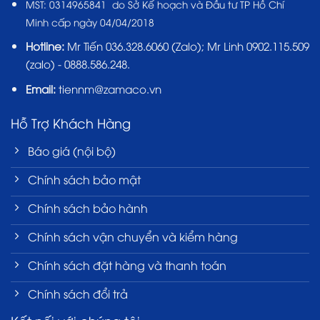
MST:
0314965841 do Sở Kế hoạch và Đầu tư TP Hồ Chí
Minh cấp ngày 04/04/2018
Hotline:
Mr Tiến
036.328.6060
(Zalo); Mr Linh 0902.115.509
(zalo) - 0888.586.248.
Email:
tiennm@zamaco.vn
Hỗ Trợ Khách Hàng
Báo giá (nội bộ)
Chính sách bảo mật
Chính sách bảo hành
Chính sách vận chuyển và kiểm hàng
Chính sách đặt hàng và thanh toán
Chính sách đổi trả