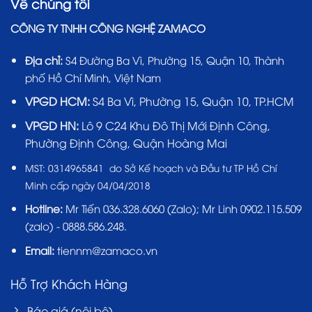
Về chúng tôi
CÔNG TY TNHH CÔNG NGHỆ ZAMACO
Địa chỉ:
S4 Đường Ba Vì, Phường 15, Quận 10, Thành
phố Hồ Chí Minh, Việt Nam
VPGD HCM:
S4 Ba Vì, Phường 15, Quận 10, TP.HCM
VPGD HN:
Lô 9 C24 Khu Đô Thị Mới Định Công,
Phường Định Công, Quận Hoàng Mai
MST:
0314965841 do Sở Kế hoạch và Đầu tư TP Hồ Chí
Minh cấp ngày 04/04/2018
Hotline:
Mr Tiến
036.328.6060
(Zalo); Mr Linh 0902.115.509
(zalo) - 0888.586.248.
Email:
tiennm@zamaco.vn
Hỗ Trợ Khách Hàng
Báo giá (nội bộ)