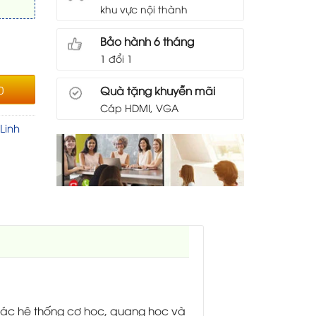
khu vực nội thành
els số lượng
Bảo hành 6 tháng
1 đổi 1
0
Quà tặng khuyễn mãi
Cáp HDMI, VGA
Linh
a các hệ thống cơ học, quang học và