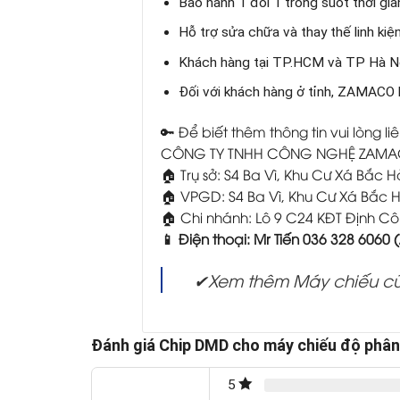
Bảo hành 1 đổi 1 trong suốt thời gi
Hỗ trợ sửa chữa và thay thế linh ki
Khách hàng tại TP.HCM và TP Hà Nộ
Đối với khách hàng ở tỉnh, ZAMACO 
🔑 Để biết thêm thông tin vui lòng liê
CÔNG TY TNHH CÔNG NGHỆ ZAM
🏠 Trụ sở: S4 Ba Vì, Khu Cư Xá Bắc 
🏠 VPGD: S4 Ba Vì, Khu Cư Xá Bắc 
🏠 Chi nhánh: Lô 9 C24 KĐT Định C
📱 Điện thoại: Mr Tiến 036 328 6060 
✔Xem thêm Máy chiếu cũ
Đánh giá Chip DMD cho máy chiếu độ phân 
5