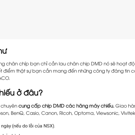
hư
ng chân chíp bạn chỉ cần lau chân chip DMD nó sẽ hoạt động 
 điểm thật sự bạn cần mang đến những công ty đáng tin cậ
ACO.
hiếu ở đâu?
chuyên
cung cấp chip DMD các hãng máy chiếu.
Giao hàn
 Epson, BenQ, Casio, Canon, Ricoh, Optoma, Viewsonic, Vivitek
 ngày (nếu do lỗi của NSX).