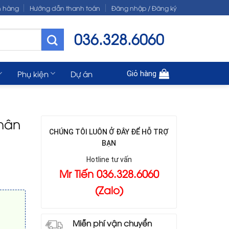
n hàng
Hướng dẫn thanh toán
Đăng nhập / Đăng ký
036.328.6060
Phụ kiện
Dự án
Giỏ hàng
hân
CHÚNG TÔI LUÔN Ở ĐÂY ĐỂ HỖ TRỢ
BẠN
Hotline tư vấn
Mr Tiến 036.328.6060
(Zalo)
Miễn phí vận chuyển