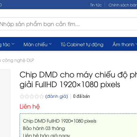
0
Tin tức
Chính sách bá
m
ếm:
g tác
Màn chiếu
Tủ Cabinet tự động
Âm thanh
 công nghệ DLP
Chip DMD cho máy chiếu độ p
giải FullHD 1920×1080 pixels
(đánh giá)
0
đã bán
Được
Liên hệ
xếp
hạng
0
Chip DMD FullHD 1920×1080 pixels
5
Bảo hành 03 tháng
sao
Liên hệ báo giá ngay