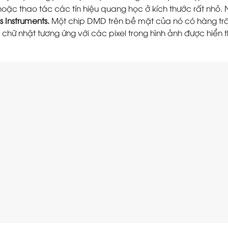
oặc thao tác các tín hiệu quang học ở kích thước rất nhỏ. N
s Instruments.
Một chip DMD trên bề mặt của nó có hàng tră
hữ nhật tương ứng với các pixel trong hình ảnh được hiển t