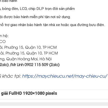
an bảo hành
ện, bóng đèn, LCD, chip DLP trọn đời sản phẩm
i được bảo hành miễn phí tận nơi sử dụng.
hỗ trợ giao nhận bảo hành tận nhà xe hoặc qua đường bưu điện.
n hệ:
ACO
Hải, Phường 15, Quận 10, TP HCM
Hải, Phường 15, Quận 10, TP HCM
ông, Quận Hoàng Mai, Hà Nội
(Zalo) /Mr Linh 0902 115 509 (Zalo)
 khác tại:
https://maychieucu.net/may-chieu-cu/
giải FullHD 1920×1080 pixels