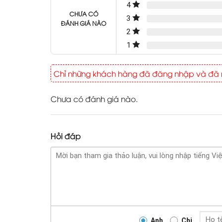
4
CHƯA CÓ
3
ĐÁNH GIÁ NÀO
2
1
Chỉ những khách hàng đã đăng nhập và đã m
Chưa có đánh giá nào.
Hỏi đáp
Anh
Chị