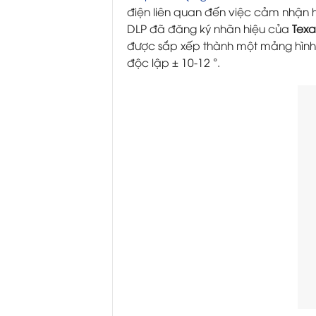
điện liên quan đến việc cảm nhận h
DLP đã đăng ký nhãn hiệu của
Texa
được sắp xếp thành một mảng hình c
độc lập ± 10-12 °.