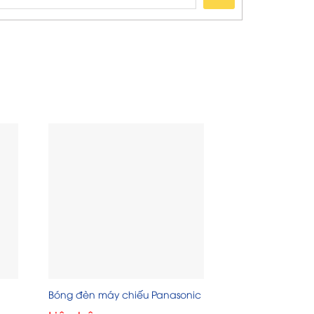
Bóng đèn máy chiếu Panasonic
Bóng đèn máy c