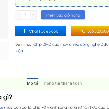
Chip DMD cho máy chiếu độ phân giải FullHD 1920x1080 pix
Thêm vào giỏ hàng
Chat Facebook
036.328.606
Chip DMD của máy chiếu công nghệ DLP
Danh mục:
,
kiện
Mô tả
Thông tin thanh toán
 gì?
ce)
hay còn gọi là chip xử lý ánh sáng nó là sự tích hợp củ