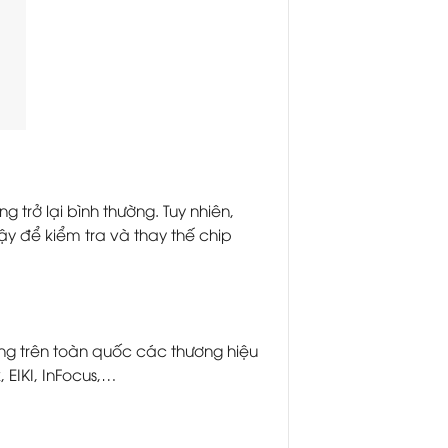
trở lại bình thường. Tuy nhiên,
y để kiểm tra và thay thế chip
g trên toàn quốc các thương hiệu
, EIKI, InFocus,…