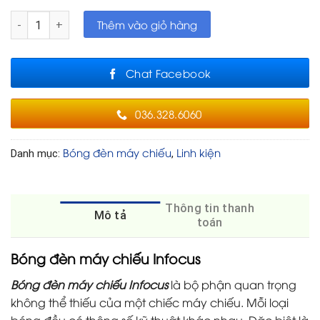
Bóng đèn máy chiếu Infocus số lượng
Thêm vào giỏ hàng
Chat Facebook
036.328.6060
Bóng đèn máy chiếu
Linh kiện
Danh mục:
,
Thông tin thanh
Mô tả
toán
Bóng đèn máy chiếu Infocus
Bóng đèn máy chiếu Infocus
là bộ phận quan trọng
không thể thiếu của một chiếc máy chiếu. Mỗi loại
bóng đều có thông số kỹ thuật khác nhau. Đặc biệt là