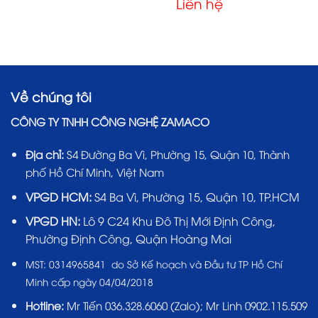
Liên hệ
Về chúng tôi
CÔNG TY TNHH CÔNG NGHỆ ZAMACO
Địa chỉ:
S4 Đường Ba Vì, Phường 15, Quận 10, Thành
phố Hồ Chí Minh, Việt Nam
VPGD HCM:
S4 Ba Vì, Phường 15, Quận 10, TP.HCM
VPGD HN:
Lô 9 C24 Khu Đô Thị Mới Định Công,
Phường Định Công, Quận Hoàng Mai
MST:
0314965841 do Sở Kế hoạch và Đầu tư TP Hồ Chí
Minh cấp ngày 04/04/2018
Hotline:
Mr Tiến
036.328.6060
(Zalo); Mr Linh 0902.115.509