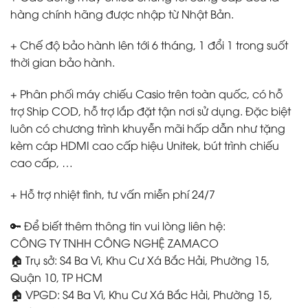
hàng chính hãng được nhập từ Nhật Bản.
+ Chế độ bảo hành lên tới 6 tháng, 1 đổi 1 trong suốt
thời gian bảo hành.
+ Phân phối máy chiếu Casio trên toàn quốc, có hỗ
trợ Ship COD, hỗ trợ lắp đặt tận nơi sử dụng. Đặc biệt
luôn có chương trình khuyễn mãi hấp dẫn như tặng
kèm cáp HDMI cao cấp hiệu Unitek, bút trình chiếu
cao cấp, …
+ Hỗ trợ nhiệt tình, tư vấn miễn phí 24/7
🔑 Để biết thêm thông tin vui lòng liên hệ:
CÔNG TY TNHH CÔNG NGHỆ ZAMACO
🏠 Trụ sở: S4 Ba Vì, Khu Cư Xá Bắc Hải, Phường 15,
Quận 10, TP HCM
🏠 VPGD: S4 Ba Vì, Khu Cư Xá Bắc Hải, Phường 15,