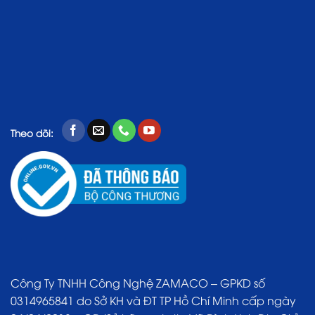
Theo dõi:
Công Ty TNHH Công Nghệ ZAMACO – GPKD số
0314965841 do Sở KH và ĐT TP Hồ Chí Minh cấp ngày