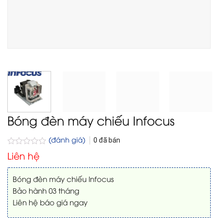
Bóng đèn máy chiếu Infocus
(đánh giá)
0
đã bán
Được
Liên hệ
xếp
hạng
0
Bóng đèn máy chiếu Infocus
5
Bảo hành 03 tháng
sao
Liên hệ báo giá ngay