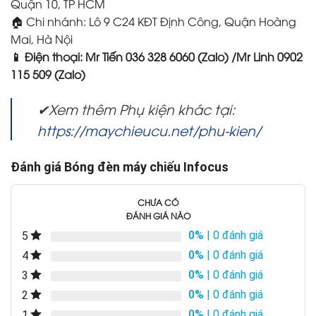
Quận 10, TP HCM
🏠 Chi nhánh: Lô 9 C24 KĐT Định Công, Quận Hoàng
Mai, Hà Nội
📱 Điện thoại: Mr Tiến 036 328 6060 (Zalo) /Mr Linh 0902
115 509 (Zalo)
✔Xem thêm Phụ kiện khác tại:
https://maychieucu.net/phu-kien/
Đánh giá Bóng đèn máy chiếu Infocus
CHƯA CÓ
ĐÁNH GIÁ NÀO
0%
| 0 đánh giá
5
0%
| 0 đánh giá
4
0%
| 0 đánh giá
3
0%
| 0 đánh giá
2
0%
| 0 đánh giá
1