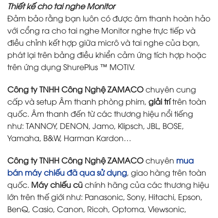
Thiết kế cho tai nghe Monitor
Đảm bảo rằng bạn luôn có được âm thanh hoàn hảo
với cổng ra cho tai nghe Monitor nghe trực tiếp và
điều chỉnh kết hợp giữa micrô và tai nghe của bạn,
phát lại trên bảng điều khiển cảm ứng tích hợp hoặc
trên ứng dụng ShurePlus ™ MOTIV.
Công ty TNHH Công Nghệ ZAMACO
chuyên
cung
cấp và setup Âm thanh phòng phim
,
giải trí
trên toàn
quốc. Âm thanh đến từ các thương hiệu nổi tiếng
như: TANNOY, DENON, Jamo, Klipsch, JBL, BOSE,
Yamaha, B&W, Harman Kardon…
Công ty TNHH Công Nghệ ZAMACO
chuyên
mua
bán máy chiếu đã qua sử dụng
, giao hàng trên toàn
quốc.
Máy chiếu cũ
chính hãng của các thương hiệu
lớn trên thế giới như: Panasonic, Sony, Hitachi, Epson,
BenQ, Casio, Canon, Ricoh, Optoma, Viewsonic,