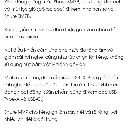
Kiểu dáng giống mẫu Shure SM7B, có khung kim loại
và mút lọc gió (bộ lọc pop) đi kèm, nhỏ hơn so với
Shure SM7B.
Khung gắn kim loại có thể được gắn vào chân đế
hoặc tay micro.
Nút điều khiển cảm ứng cho mức độ tăng âm và
giám sát tai nghe, cũng như tùy chọn tắt tiếng, không
sử dụng nút bấm vật lý tránh gây ồn.
Mặt sau có cổng kết nối micro USB, XLR và giắc cắm
tai nghe để theo dõi các bản thu âm trong khi micro
đang hoạt động. (Sản phẩm cũng đi kèm cáp USB
Type-A và USB-C.)
Shure MV7 cho tiếng ghi âm sắc nét và rõ ràng, với
nhiều chi tiết ở dải trung.