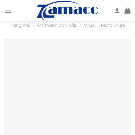
Skip
to
content
Trang chủ
Âm thanh cao cấp
Micro
Micro Shure
/
/
/