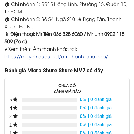
🏠 Chi nhánh 1: RR15 Hồng Lĩnh, Phường 15, Quận 10,
TP HCM
🏠 Chi nhánh 2: Số 54, Ngõ 210 Lê Trọng Tấn, Thanh
Xuân, Hà Nội
📱 Điện thoại: Mr Tiến 036 328 6060 / Mr Linh 0902 115
509 (Zalo)
✔Xem thêm Âm thanh khác tại:
https://maychieucu.net/am-thanh-cao-cap/
Đánh giá Micro Shure Shure MV7 có dây
CHƯA CÓ
ĐÁNH GIÁ NÀO
0%
| 0 đánh giá
5
0%
| 0 đánh giá
4
0%
| 0 đánh giá
3
0%
| 0 đánh giá
2
0%
| 0 đánh giá
1