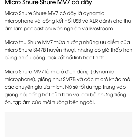
Micro Shure Shure MV7 có dây
Micro Shure Shure MV7 có dây là dynamic
microphone với cổng kết nối USB và XLR dành cho thu
âm làm podcast chuyên nghiệp và livestream.
Micro thu Shure MV7 thừa hưởng những ưu điểm của
micro Shure SM7B huyền thoại, nhưng có giá thấp hơn
cùng nhiều cổng jack kết nối linh hoạt hơn.
Micro Shure MV7 là micrô điện động (dynamic
microphone), giống như SM7B và các micrô khác mà
các chuyên gia ưa thích. Nó sẽ tối ưu tập trung vào
giọng nói, tiếng hát của bạn và loại bỏ những tiếng
ồn, tạp âm của môi trường bên ngoài.