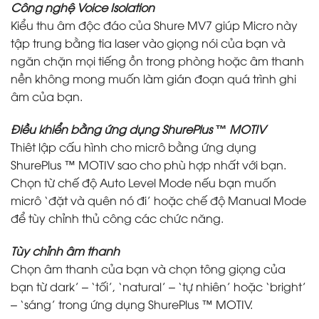
Công nghệ Voice Isolation
Kiểu thu âm độc đáo của Shure MV7 giúp Micro này
tập trung bằng tia laser vào giọng nói của bạn và
ngăn chặn mọi tiếng ồn trong phòng hoặc âm thanh
nền không mong muốn làm gián đoạn quá trình ghi
âm của bạn.
Điều khiển bằng ứng dụng ShurePlus ™ MOTIV
Thiêt lập cấu hình cho micrô bằng ứng dụng
ShurePlus ™ MOTIV sao cho phù hợp nhất với bạn.
Chọn từ chế độ Auto Level Mode nếu bạn muốn
micrô ‘đặt và quên nó đi’ hoặc chế độ Manual Mode
để tùy chỉnh thủ công các chức năng.
Tùy chỉnh âm thanh
Chọn âm thanh của bạn và chọn tông giọng của
bạn từ dark’ – ‘tối’, ‘natural’ – ‘tự nhiên’ hoặc ‘bright’
– ‘sáng’ trong ứng dụng ShurePlus ™ MOTIV.