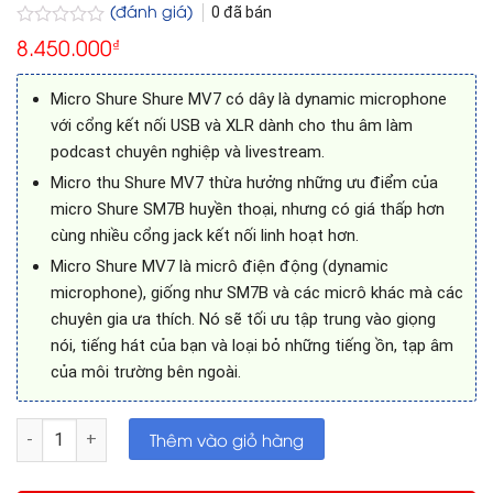
(đánh giá)
0
đã bán
Được
8.450.000
₫
xếp
hạng
0
Micro Shure Shure MV7 có dây là dynamic microphone
5
với cổng kết nối USB và XLR dành cho thu âm làm
sao
podcast chuyên nghiệp và livestream.
Micro thu Shure MV7 thừa hưởng những ưu điểm của
micro Shure SM7B huyền thoại, nhưng có giá thấp hơn
cùng nhiều cổng jack kết nối linh hoạt hơn.
Micro Shure MV7 là micrô điện động (dynamic
microphone), giống như SM7B và các micrô khác mà các
chuyên gia ưa thích. Nó sẽ tối ưu tập trung vào giọng
nói, tiếng hát của bạn và loại bỏ những tiếng ồn, tạp âm
của môi trường bên ngoài.
Micro Shure Shure MV7 có dây số lượng
Thêm vào giỏ hàng