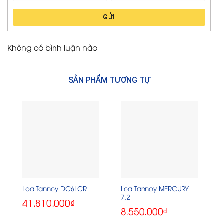
GỬI
Không có bình luận nào
SẢN PHẨM TƯƠNG TỰ
Loa Tannoy MERCURY
Loa Tannoy DC6LCR
7.2
41.810.000
₫
8.550.000
₫