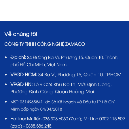
Về chúng tôi
CÔNG TY TNHH CÔNG NGHỆ ZAMACO
Địa chỉ:
S4 Đường Ba Vì, Phường 15, Quận 10, Thành
phố Hồ Chí Minh, Việt Nam
VPGD HCM:
S4 Ba Vì, Phường 15, Quận 10, TP.HCM
VPGD HN:
Lô 9 C24 Khu Đô Thị Mới Định Công,
Phường Định Công, Quận Hoàng Mai
MST:
0314965841 do Sở Kế hoạch và Đầu tư TP Hồ Chí
Minh cấp ngày 04/04/2018
Hotline:
Mr Tiến
036.328.6060
(Zalo); Mr Linh 0902.115.509
(zalo) - 0888.586.248.