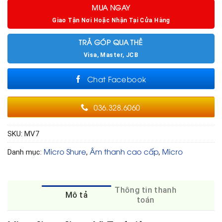
MUA NGAY
Giao Tận Nơi Hoặc Nhận Tại Cửa Hàng
TRẢ GÓP QUA THẺ
Visa, Master, JCB
Chat Facebook
036.328.6060
SKU:
MV7
Micro Shure
Âm thanh cao cấp
Micro
Danh mục:
,
,
Thông tin thanh
Mô tả
toán