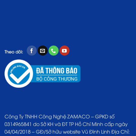
Theo dõi:
Công Ty TNHH Công Nghệ ZAMACO – GPKD số
0314965841 do Sở KH và ĐT TP Hồ Chí Minh cấp ngày
04/04/2018 – GĐ/Sở hữu website Vũ Đình Linh Địa Chỉ: