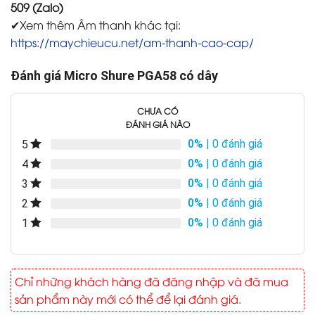
509 (Zalo)
✔Xem thêm Âm thanh khác tại:
https://maychieucu.net/am-thanh-cao-cap/
Đánh giá Micro Shure PGA58 có dây
CHƯA CÓ
ĐÁNH GIÁ NÀO
0%
| 0 đánh giá
5
0%
| 0 đánh giá
4
0%
| 0 đánh giá
3
0%
| 0 đánh giá
2
0%
| 0 đánh giá
1
Chỉ những khách hàng đã đăng nhập và đã mua
sản phẩm này mới có thể để lại đánh giá.