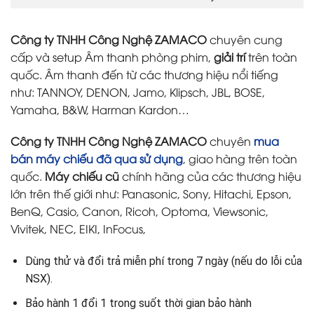
Công ty TNHH Công Nghệ ZAMACO
chuyên
cung
cấp và setup Âm thanh phòng phim
,
giải trí
trên toàn
quốc. Âm thanh đến từ các thương hiệu nổi tiếng
như: TANNOY, DENON, Jamo, Klipsch, JBL, BOSE,
Yamaha, B&W, Harman Kardon…
Công ty TNHH Công Nghệ ZAMACO
chuyên
mua
bán máy chiếu đã qua sử dụng
, giao hàng trên toàn
quốc.
Máy chiếu cũ
chính hãng của các thương hiệu
lớn trên thế giới như: Panasonic, Sony, Hitachi, Epson,
BenQ, Casio, Canon, Ricoh, Optoma, Viewsonic,
Vivitek, NEC, EIKI, InFocus,
Dùng thử và đổi trả miễn phí trong 7 ngày (nếu do lỗi của
NSX).
Bảo hành 1 đổi 1 trong suốt thời gian bảo hành