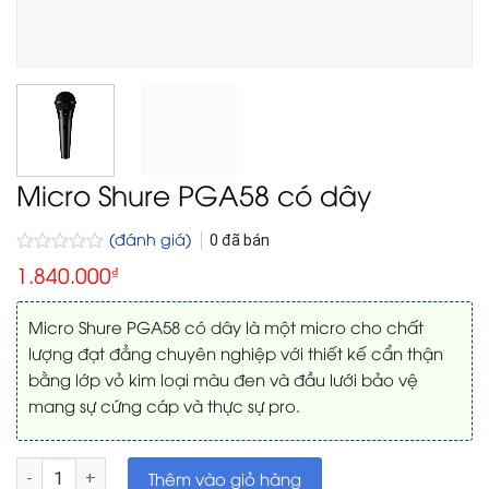
Micro Shure PGA58 có dây
(đánh giá)
0
đã bán
Được
1.840.000
₫
xếp
hạng
0
Micro Shure PGA58 có dây là một micro cho chất
5
lượng đạt đẳng chuyên nghiệp với thiết kế cẩn thận
sao
bằng lớp vỏ kim loại màu đen và đầu lưới bảo vệ
mang sự cứng cáp và thực sự pro.
Micro Shure PGA58 có dây số lượng
Thêm vào giỏ hàng