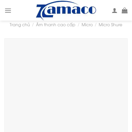
Skip
to
content
Trang chủ
Âm thanh cao cấp
Micro
Micro Shure
/
/
/