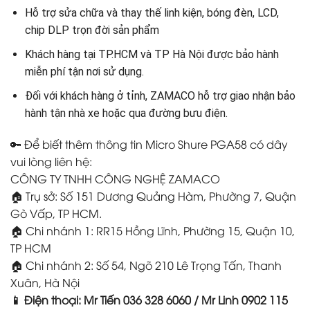
Hỗ trợ sửa chữa và thay thế linh kiện, bóng đèn, LCD,
chip DLP trọn đời sản phẩm
Khách hàng tại TP.HCM và TP Hà Nội được bảo hành
miễn phí tận nơi sử dụng.
Đối với khách hàng ở tỉnh, ZAMACO hỗ trợ giao nhận bảo
hành tận nhà xe hoặc qua đường bưu điện.
🔑 Để biết thêm thông tin Micro Shure PGA58 có dây
vui lòng liên hệ:
CÔNG TY TNHH CÔNG NGHỆ ZAMACO
🏠 Trụ sở: Số 151 Dương Quảng Hàm, Phường 7, Quận
Gò Vấp, TP HCM.
🏠 Chi nhánh 1: RR15 Hồng Lĩnh, Phường 15, Quận 10,
TP HCM
🏠 Chi nhánh 2: Số 54, Ngõ 210 Lê Trọng Tấn, Thanh
Xuân, Hà Nội
📱 Điện thoại: Mr Tiến 036 328 6060 / Mr Linh 0902 115