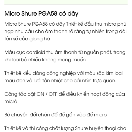
Micro Shure PGA58 có dây
Micro Shure PGA58 có dây Thiết kế đầu thu micro phù
hợp nhu cầu cho âm thanh rõ ràng tự nhiên trong dải
tần số của giọng hát
Mẫu cực cardioid thu âm thanh từ nguồn phát, trong
khi loại bỏ nhiễu không mong muốn
Thiết kế kiểu dáng công nghiệp với màu sắc kim loại
màu đen và lưới tản nhiệt cho cái nhìn trực quan.
Công tắc bật ON / OFF để điều khiển hoạt động của
micrô
Bộ chuyển đổi chân đế để gắn vào đế micro
Thiết kế và thi công chất lượng Shure huyền thoại cho