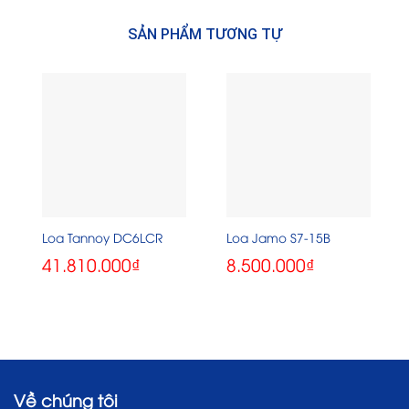
SẢN PHẨM TƯƠNG TỰ
Loa Tannoy DC6LCR
Loa Jamo S7-15B
41.810.000
₫
8.500.000
₫
Về chúng tôi