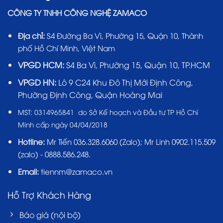
CÔNG TY TNHH CÔNG NGHỆ ZAMACO
Địa chỉ:
S4 Đường Ba Vì, Phường 15, Quận 10, Thành
phố Hồ Chí Minh, Việt Nam
VPGD HCM:
S4 Ba Vì, Phường 15, Quận 10, TP.HCM
VPGD HN:
Lô 9 C24 Khu Đô Thị Mới Định Công,
Phường Định Công, Quận Hoàng Mai
MST:
0314965841 do Sở Kế hoạch và Đầu tư TP Hồ Chí
Minh cấp ngày 04/04/2018
Hotline:
Mr Tiến
036.328.6060
(Zalo); Mr Linh 0902.115.509
(zalo) - 0888.586.248.
Email:
tiennm@zamaco.vn
Hỗ Trợ Khách Hàng
Báo giá (nội bộ)