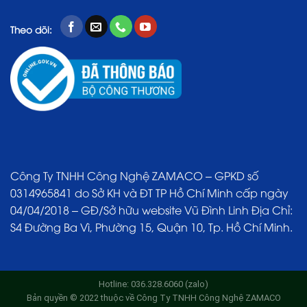
Theo dõi:
Công Ty TNHH Công Nghệ ZAMACO – GPKD số
0314965841 do Sở KH và ĐT TP Hồ Chí Minh cấp ngày
04/04/2018 – GĐ/Sở hữu website Vũ Đình Linh Địa Chỉ:
S4 Đường Ba Vì, Phường 15, Quận 10, Tp. Hồ Chí Minh.
Hotline: 036.328.6060 (zalo)
Bản quyền © 2022 thuộc về Công Ty TNHH Công Nghệ ZAMACO