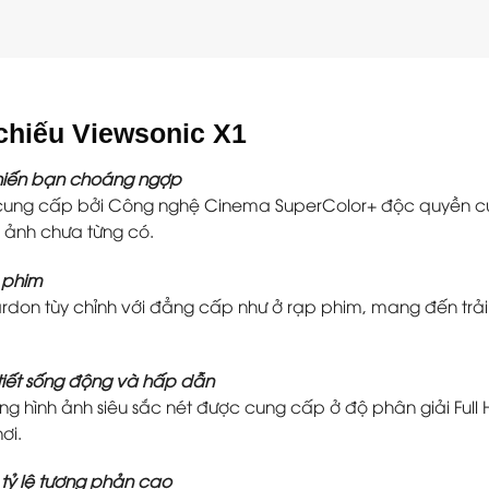
chiếu Viewsonic X1
hiến bạn choáng ngợp
cung cấp bởi Công nghệ Cinema SuperColor+ độc quyền c
 ảnh chưa từng có.
 phim
rdon tùy chỉnh với đẳng cấp như ở rạp phim, mang đến tr
 tiết sống động và hấp dẫn
lượng hình ảnh siêu sắc nét được cung cấp ở độ phân giải Fu
ơi.
 tỷ lệ tương phản cao