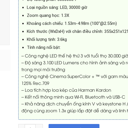
Loại nguồn sáng: LED, 30000 giờ
Zoom quang học: 1.3X
Khoảng cách chiếu: 1.53m-4.98m (100″@2.55m)
Kích thước (WxDxH) với chân điều chỉnh: 355x251x
Khối lượng tịnh: 3.6kg
Tính năng nổi bật:
– Công nghệ LED thế hệ thứ 3 với tuổi thọ 30.000 gi
– Độ sáng 3.100 LED Lumens cho hình ảnh sáng và r
trong mọi môi trường
– Công nghệ Cinema SuperColor + ™ với gam màu
125% Rec.709
– Loa tích hợp loa kép của Harman Kardon
– Kết nối thông minh qua Wi-Fi, Bluetooth và USB-C
– Khả năng dịch chuyển ống kính V và keystone H /
động cùng zoom 1.3x giúp lắp đặt dễ dàng và linh 
Máy chiếu Viewsonic X1 số lượng