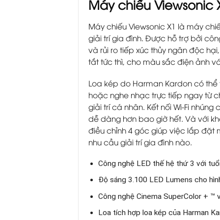
Máy chiếu Viewsonic
Máy chiếu Viewsonic X1 là máy chi
giải trí gia đình. Được hỗ trợ bởi 
và rủi ro tiếp xúc thủy ngân độc hạ
tắt tức thì, cho màu sắc điện ảnh v
Loa kép do Harman Kardon có thể 
hoặc nghe nhạc trực tiếp ngay từ ch
giải trí cá nhân. Kết nối Wi-Fi nhúng
dễ dàng hơn bao giờ hết. Và với k
điều chỉnh 4 góc giúp việc lắp đặt
nhu cầu giải trí gia đình nào.
Công nghệ LED thế hệ thứ 3 với tuổi
Độ sáng 3.100 LED Lumens cho hình
Công nghệ Cinema SuperColor + ™ 
Loa tích hợp loa kép của Harman K