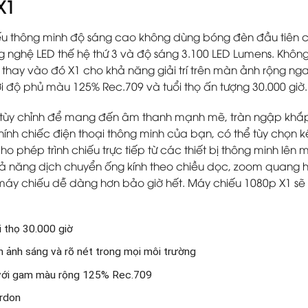
 X1
ếu thông minh độ sáng cao không dùng bóng đèn đầu tiên 
công nghệ LED thế hệ thứ 3 và độ sáng 3.100 LED Lumens. Khô
i, thay vào đó X1 cho khả năng giải trí trên màn ảnh rộng n
ới độ phủ màu 125% Rec.709 và tuổi thọ ấn tượng 30.000 giờ.
tùy chỉnh để mang đến âm thanh mạnh mẽ, tràn ngập khắp
ính chiếc điện thoại thông minh của bạn, có thể tùy chọn kế
 cho phép trình chiếu trực tiếp từ các thiết bị thông minh lên
hả năng dịch chuyển ống kính theo chiều dọc, zoom quang 
 máy chiếu dễ dàng hơn bảo giờ hết. Máy chiếu 1080p X1 sẽ
 thọ 30.000 giờ
 ảnh sáng và rõ nét trong mọi môi trường
với gam màu rộng 125% Rec.709
ardon