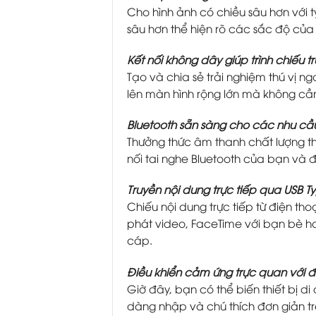
Cho hình ảnh có chiều sâu hơn với
sâu hơn thể hiện rõ các sắc độ của
Kết nối không dây giúp trình chiếu t
Tạo và chia sẻ trải nghiệm thú vị n
lên màn hình rộng lớn mà không cần
Bluetooth sẵn sàng cho các nhu c
Thưởng thức âm thanh chất lượng th
nối tai nghe Bluetooth của bạn và đắm
Truyền nội dung trực tiếp qua USB 
Chiếu nội dung trực tiếp từ điện th
phát video, FaceTime với bạn bè h
cáp.
Điều khiển cảm ứng trực quan với đ
Giờ đây, bạn có thể biến thiết bị 
dàng nhập và chú thích đơn giản tr