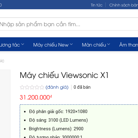
0
Tin tức
Chính sách bá
m
ếm:
tương tác
Máy chiếu New
Màn chiếu
Âm tha
ic
Máy chiếu Viewsonic X1
(đánh giá)
0
đã bán
Được
31.200.000
₫
xếp
hạng
0
Độ phân giải gốc: 1920×1080
5
sao
Độ sáng: 3100 (LED Lumens)
Brightness (Lumens): 2900
Độ tương phản: 3000000:1