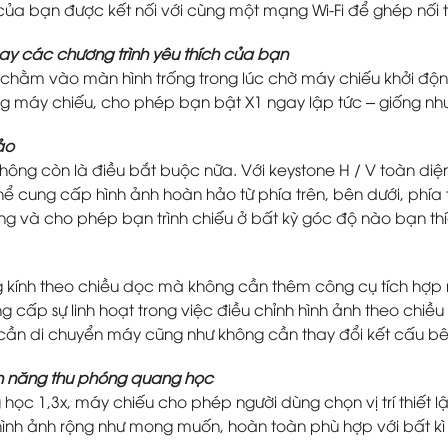
ủa bạn được kết nối với cùng một mạng Wi-Fi để ghép nối 
gay các chương trình yêu thích của bạn
m chằm vào màn hình trống trong lúc chờ máy chiếu khởi độ
g máy chiếu, cho phép bạn bật X1 ngay lập tức – giống như
ảo
ông còn là điều bắt buộc nữa. Với keystone H / V toàn diệ
hể cung cấp hình ảnh hoàn hảo từ phía trên, bên dưới, phía
àng và cho phép bạn trình chiếu ở bất kỳ góc độ nào bạn thí
g kính theo chiều dọc mà không cần thêm công cụ tích hợp 
ng cấp sự linh hoạt trong việc điều chỉnh hình ảnh theo chiề
ần di chuyển máy cũng như không cần thay đổi kết cấu bê
ính năng thu phóng quang học
học 1,3x, máy chiếu cho phép người dùng chọn vị trí thiết l
nh ảnh rộng như mong muốn, hoàn toàn phù hợp với bất kì