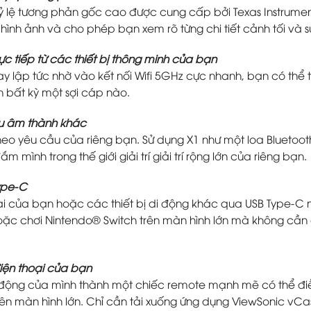
 tỷ lệ tương phản gốc cao được cung cấp bởi Texas Instrum
 hình ảnh và cho phép bạn xem rõ từng chi tiết cảnh tối và
rực tiếp từ các thiết bị thông minh của bạn
gay lập tức nhờ vào kết nối Wifi 5GHz cực nhanh, bạn có thể
 bất kỳ một sợi cáp nào.
ầu âm thành khác
eo yêu cầu của riêng bạn. Sử dụng X1 như một loa Bluetoot
 mình trong thế giới giải trí giải trí rộng lớn của riêng bạn.
Type-C
oại của bạn hoặc các thiết bị di động khác qua USB Type-C 
oặc chơi Nintendo® Switch trên màn hình lớn mà không cần
iện thoại của bạn
di động của mình thành một chiếc remote mạnh mẽ có thể đi
ên màn hình lớn. Chỉ cần tải xuống ứng dụng ViewSonic vCas