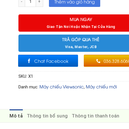
Thêm vào giỏ hàng
MUA NGAY
Giao Tận Nơi Hoặc Nhận Tại Cửa Hàng
TRẢ GÓP QUA THẺ
Visa, Master, JCB
Chat Facebook
036.328.606
SKU:
X1
Máy chiếu Viewsonic
Máy chiếu mới
Danh mục:
,
Mô tả
Thông tin bổ sung
Thông tin thanh toán