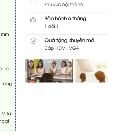
khu vực nội thành
Bảo hành 6 tháng
1 đổi 1
121mm
Quà tặng khuyễn mãi
Cáp HDMI, VGA
ờ
õ nét
 rộng
 V tự
hoạt.