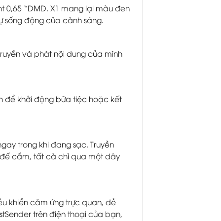
ent 0,65 “DMD. X1 mang lại màu đen
 sự sống động của cảnh sáng.
 truyền và phát nội dung của mình
h để khởi động bữa tiệc hoặc kết
ngay trong khi đang sạc. Truyền
 đế cắm, tất cả chỉ qua một dây
ều khiển cảm ứng trực quan, dễ
tSender trên điện thoại của bạn,