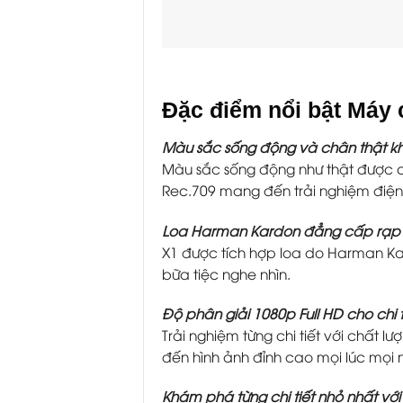
Đặc điểm nổi bật Máy 
Màu sắc sống động và chân thật k
Màu sắc sống động như thật được 
Rec.709 mang đến trải nghiệm điện
Loa Harman Kardon đẳng cấp rạp
X1 được tích hợp loa do Harman Ka
bữa tiệc nghe nhìn.
Độ phân giải 1080p Full HD cho chi
Trải nghiệm từng chi tiết với chất 
đến hình ảnh đỉnh cao mọi lúc mọi n
Khám phá từng chi tiết nhỏ nhất với