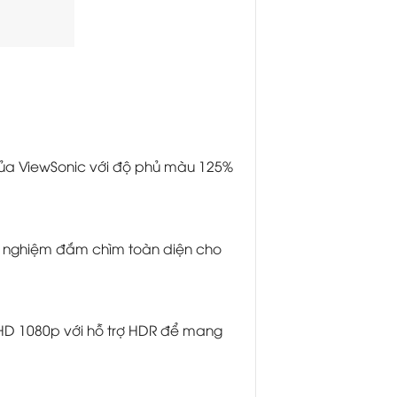
ủa ViewSonic với độ phủ màu 125%
ải nghiệm đắm chìm toàn diện cho
ll HD 1080p với hỗ trợ HDR để mang