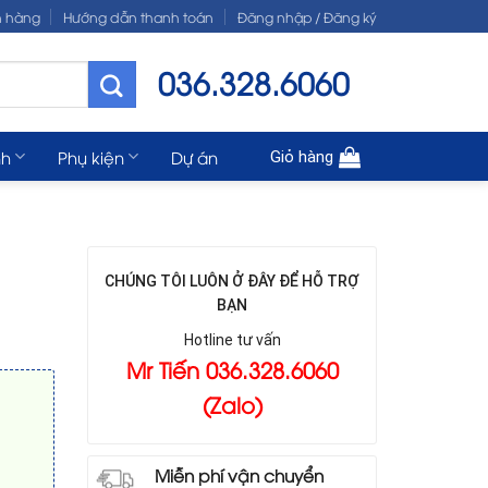
n hàng
Hướng dẫn thanh toán
Đăng nhập / Đăng ký
036.328.6060
nh
Phụ kiện
Dự án
Giỏ hàng
CHÚNG TÔI LUÔN Ở ĐÂY ĐỂ HỖ TRỢ
BẠN
Hotline tư vấn
Mr Tiến 036.328.6060
(Zalo)
Miễn phí vận chuyển