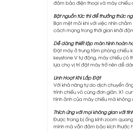
đảm bảo điện thoại và máy chiếu c
Bật nguồn tức thì để thưởng thức n
Bạn mệt mỏi khi với việc nhìn chằ
cách mạng trong thời gian khởi độn
Dễ dàng thiết lập màn hình hoàn h
Đặt máy ở trung tâm phòng chiếu kh
keystone V tự động, máy chiếu có t
lựa chọ vị trí đặt máy trở nên dễ d
Linh Hoạt Khi Lắp Đặt
Với khả năng tự do dịch chuyển ốn
trình chiếu vô cùng đơn giản. X1 cu
hình ảnh của máy chiếu mà không c
Thích ứng với mọi không gian với t
Được trang bị ống kính zoom quang 
mình mà vẫn đảm bảo kích thước hì