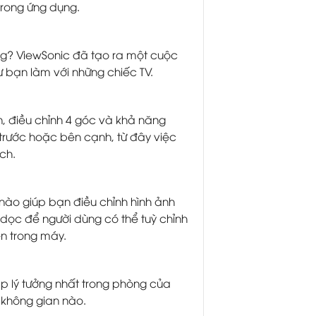
trong ứng dụng.
ng? ViewSonic đã tạo ra một cuộc
 bạn làm với những chiếc TV.
n, điều chỉnh 4 góc và khả năng
 trước hoặc bên cạnh, từ đây việc
ch.
nào giúp bạn điều chỉnh hình ảnh
u dọc để người dùng có thể tuỳ chỉnh
n trong máy.
ập lý tưởng nhất trong phòng của
 không gian nào.