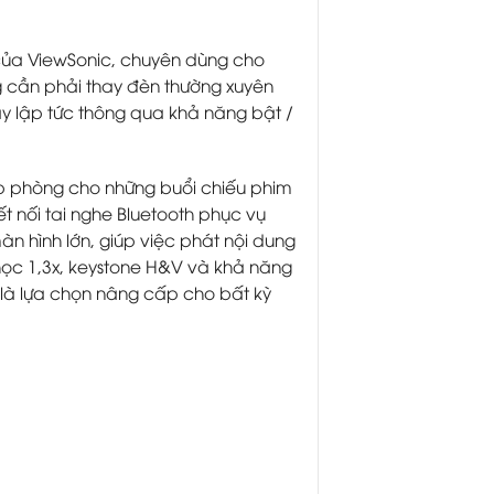
của ViewSonic, chuyên dùng cho
ng cần phải thay đèn thường xuyên
gay lập tức thông qua khả năng bật /
 phòng cho những buổi chiếu phim
t nối tai nghe Bluetooth phục vụ
 màn hình lớn, giúp việc phát nội dung
học 1,3x, keystone H&V và khả năng
 là lựa chọn nâng cấp cho bất kỳ