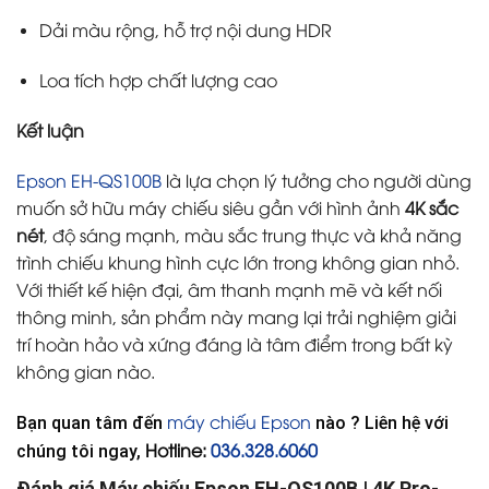
Dải màu rộng, hỗ trợ nội dung HDR
Loa tích hợp chất lượng cao
Kết luận
Epson EH-QS100B
là lựa chọn lý tưởng cho người dùng
muốn sở hữu máy chiếu siêu gần với hình ảnh
4K sắc
nét
, độ sáng mạnh, màu sắc trung thực và khả năng
trình chiếu khung hình cực lớn trong không gian nhỏ.
Với thiết kế hiện đại, âm thanh mạnh mẽ và kết nối
thông minh, sản phẩm này mang lại trải nghiệm giải
trí hoàn hảo và xứng đáng là tâm điểm trong bất kỳ
không gian nào.
máy chiếu Epson
Bạn quan tâm đến
nào ? Liên hệ với
Hotline:
036.328.6060
chúng tôi ngay,
Đánh giá Máy chiếu Epson EH-QS100B | 4K Pro-