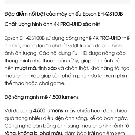
Đặc điểm nổi bật của máy chiếu Epson EH-QS100B
Chất lượng hình ảnh 4K PRO-UHD sắc nét
Epson EH-QS100B sử dụng công nghệ
4K PRO-UHD
thế
hệ mới, mang lại độ chi tiết vượt trội và độ sâu hình
ảnh ấn tượng. Các nội dung Full HD được nâng cấp
thông minh nhờ thuật toán xử lý, giúp hình ảnh trở
nên
mượt mà
,
tinh xảo
và chân thật. Khả năng tái tạo
màu chính xác giúp sản phẩm phù hợp khi xem phim,
thể thao hoặc chơi game.
Độ sáng mạnh mẽ 4.500 lumens
Với độ sáng
4.500 lumens
, máy chiếu hoạt động hiệu
quả trong nhiều điều kiện ánh sáng, kể cả ban ngày.
Công nghệ cân bằng ánh sáng màu cho hình ảnh
rõ
ràng
,
không bị phai màu
, đảm bảo trải nghiệm xem