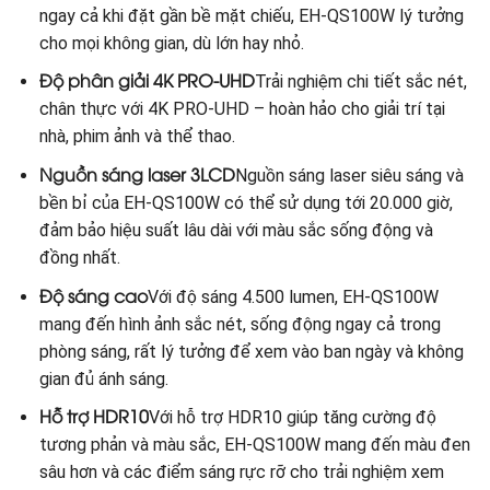
ngay cả khi đặt gần bề mặt chiếu, EH-QS100W lý tưởng
cho mọi không gian, dù lớn hay nhỏ.
Độ phân giải 4K PRO-UHD
Trải nghiệm chi tiết sắc nét,
chân thực với 4K PRO-UHD – hoàn hảo cho giải trí tại
nhà, phim ảnh và thể thao.
Nguồn sáng laser 3LCD
Nguồn sáng laser siêu sáng và
bền bỉ của EH-QS100W có thể sử dụng tới 20.000 giờ,
đảm bảo hiệu suất lâu dài với màu sắc sống động và
đồng nhất.
Độ sáng cao
Với độ sáng 4.500 lumen, EH-QS100W
mang đến hình ảnh sắc nét, sống động ngay cả trong
phòng sáng, rất lý tưởng để xem vào ban ngày và không
gian đủ ánh sáng.
Hỗ trợ HDR10
Với hỗ trợ HDR10 giúp tăng cường độ
tương phản và màu sắc, EH-QS100W mang đến màu đen
sâu hơn và các điểm sáng rực rỡ cho trải nghiệm xem