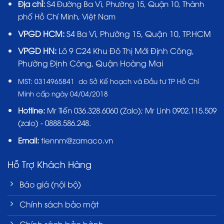
Địa chỉ:
S4 Đường Ba Vì, Phường 15, Quận 10, Thành
phố Hồ Chí Minh, Việt Nam
VPGD HCM:
S4 Ba Vì, Phường 15, Quận 10, TP.HCM
VPGD HN:
Lô 9 C24 Khu Đô Thị Mới Định Công,
Phường Định Công, Quận Hoàng Mai
MST:
0314965841 do Sở Kế hoạch và Đầu tư TP Hồ Chí
Minh cấp ngày 04/04/2018
Hotline:
Mr Tiến
036.328.6060
(Zalo); Mr Linh 0902.115.509
(zalo) - 0888.586.248.
Email:
tiennm@zamaco.vn
Hỗ Trợ Khách Hàng
Báo giá (nội bộ)
Chính sách bảo mật
Chính sách bảo hành