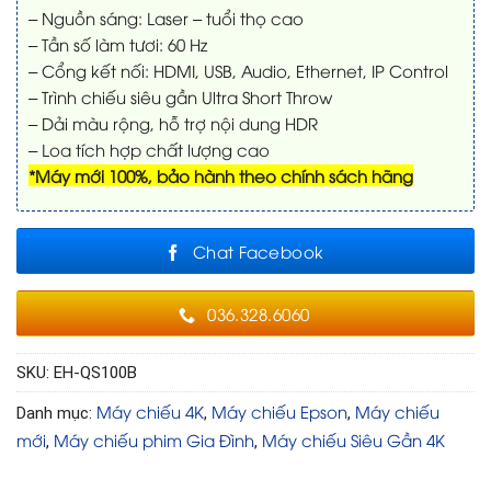
– Nguồn sáng: Laser – tuổi thọ cao
– Tần số làm tươi: 60 Hz
– Cổng kết nối: HDMI, USB, Audio, Ethernet, IP Control
– Trình chiếu siêu gần Ultra Short Throw
– Dải màu rộng, hỗ trợ nội dung HDR
– Loa tích hợp chất lượng cao
*Máy mới 100%, bảo hành theo chính sách hãng
Chat Facebook
036.328.6060
SKU:
EH-QS100B
Máy chiếu 4K
Máy chiếu Epson
Máy chiếu
Danh mục:
,
,
mới
Máy chiếu phim Gia Đình
Máy chiếu Siêu Gần 4K
,
,