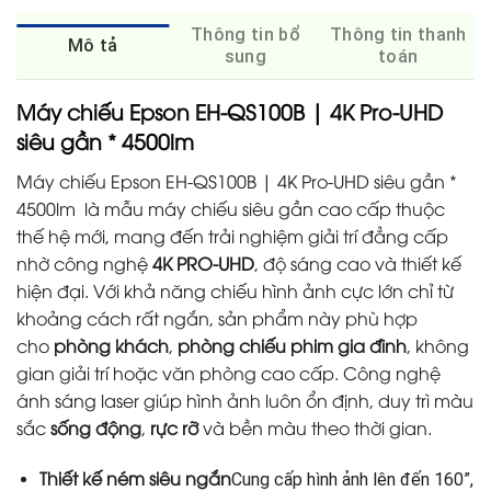
Thông tin bổ
Thông tin thanh
Mô tả
sung
toán
Máy chiếu Epson EH-QS100B | 4K Pro-UHD
siêu gần * 4500lm
Máy chiếu Epson EH-QS100B | 4K Pro-UHD siêu gần *
4500lm là mẫu máy chiếu siêu gần cao cấp thuộc
thế hệ mới, mang đến trải nghiệm giải trí đẳng cấp
nhờ công nghệ
4K PRO-UHD
, độ sáng cao và thiết kế
hiện đại. Với khả năng chiếu hình ảnh cực lớn chỉ từ
khoảng cách rất ngắn, sản phẩm này phù hợp
cho
phòng khách
,
phòng chiếu phim gia đình
, không
gian giải trí hoặc văn phòng cao cấp. Công nghệ
ánh sáng laser giúp hình ảnh luôn ổn định, duy trì màu
sắc
sống động
,
rực rỡ
và bền màu theo thời gian.
Thiết kế ném siêu ngắn
Cung cấp hình ảnh lên đến 160”,