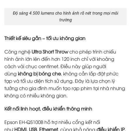
Độ sáng 4.500 lumens cho hình ảnh rõ nét trong mọi môi
trường
Thiết kế siêu gần – tối ưu không gian
Công nghệ
Ultra Short Throw
cho phép trình chiếu
hình ảnh lớn lên đến hơn 120 inch chỉ với khoảng
cách vài chục centimet. Điều này giúp người
dùng
không bị bóng che
, không cần lắp đặt phức
tạp và tối ưu diện tích sử dụng. Đây là lựa chọn lý
tưởng cho gia đình muốn tạo rạp phim tại nhà nhưng
không có nhiều không gian.
Kết nối linh hoạt, điều khiển thông minh
Epson EH-QS100B hỗ trợ nhiều cổng kết nối
như
HDMI
,
USB
,
Ethernet
, cùng khả năng
điều khiển IP
,