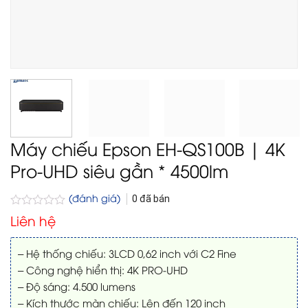
Máy chiếu Epson EH-QS100B | 4K
Pro-UHD siêu gần * 4500lm
(đánh giá)
0
đã bán
Được
Liên hệ
xếp
hạng
0
– Hệ thống chiếu: 3LCD 0,62 inch với C2 Fine
5
– Công nghệ hiển thị: 4K PRO-UHD
sao
– Độ sáng: 4.500 lumens
– Kích thước màn chiếu: Lên đến 120 inch