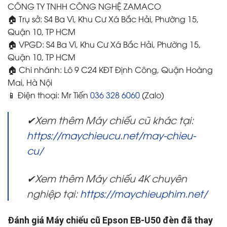
CÔNG TY TNHH CÔNG NGHỆ ZAMACO
🏠 Trụ sở: S4 Ba Vì, Khu Cư Xá Bắc Hải, Phường 15,
Quận 10, TP HCM
🏠 VPGD: S4 Ba Vì, Khu Cư Xá Bắc Hải, Phường 15,
Quận 10, TP HCM
🏠 Chi nhánh: Lô 9 C24 KĐT Định Công, Quận Hoàng
Mai, Hà Nội
📱 Điện thoại: Mr Tiến
036 328 6060
(Zalo)
✔Xem thêm Máy chiếu cũ khác tại:
https://maychieucu.net/may-chieu-
cu/
✔Xem thêm Máy chiếu 4K chuyên
nghiệp tại:
https://maychieuphim.net/
Đánh giá Máy chiếu cũ Epson EB-U50 đèn đã thay