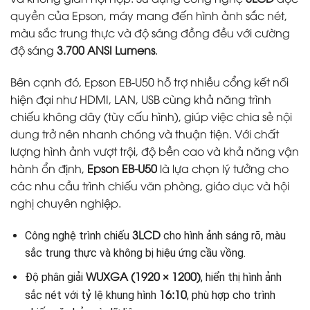
quyền của Epson, máy mang đến hình ảnh sắc nét,
màu sắc trung thực và độ sáng đồng đều với cường
độ sáng
3.700 ANSI Lumens
.
Bên cạnh đó, Epson EB-U50 hỗ trợ nhiều cổng kết nối
hiện đại như HDMI, LAN, USB cùng khả năng trình
chiếu không dây (tùy cấu hình), giúp việc chia sẻ nội
dung trở nên nhanh chóng và thuận tiện. Với chất
lượng hình ảnh vượt trội, độ bền cao và khả năng vận
hành ổn định,
Epson EB-U50
là lựa chọn lý tưởng cho
các nhu cầu trình chiếu văn phòng, giáo dục và hội
nghị chuyên nghiệp.
3LCD
Công nghệ trình chiếu
cho hình ảnh sáng rõ, màu
sắc trung thực và không bị hiệu ứng cầu vồng.
WUXGA (1920 × 1200)
Độ phân giải
, hiển thị hình ảnh
16:10
sắc nét với tỷ lệ khung hình
, phù hợp cho trình