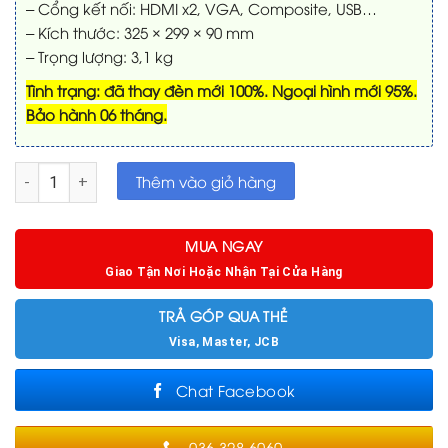
– Cổng kết nối: HDMI x2, VGA, Composite, USB…
– Kích thước: 325 × 299 × 90 mm
– Trọng lượng: 3,1 kg
Tình trạng: đã thay đèn mới 100%. Ngoại hình mới 95%.
Bảo hành 06 tháng.
Máy chiếu cũ Epson EB-U50 đèn đã thay mới 100% số lượng
Thêm vào giỏ hàng
MUA NGAY
Giao Tận Nơi Hoặc Nhận Tại Cửa Hàng
TRẢ GÓP QUA THẺ
Visa, Master, JCB
Chat Facebook
036.328.6060