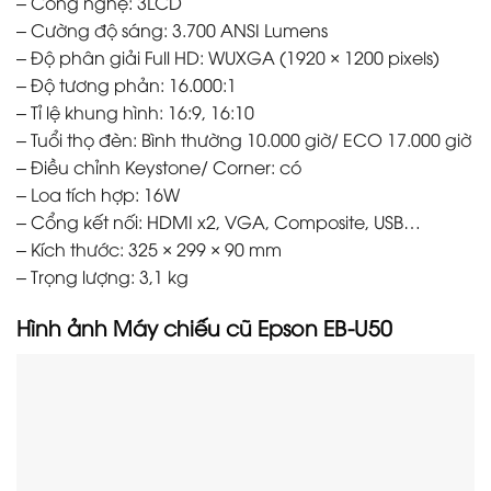
– Công nghệ: 3LCD
– Cường độ sáng: 3.700 ANSI Lumens
– Độ phân giải Full HD: WUXGA (1920 × 1200 pixels)
– Độ tương phản: 16.000:1
– Tỉ lệ khung hình: 16:9, 16:10
– Tuổi thọ đèn: Bình thường 10.000 giờ/ ECO 17.000 giờ
– Điều chỉnh Keystone/ Corner: có
– Loa tích hợp: 16W
– Cổng kết nối: HDMI x2, VGA, Composite, USB…
– Kích thước: 325 × 299 × 90 mm
– Trọng lượng: 3,1 kg
Hình ảnh
Máy chiếu cũ Epson EB-U50