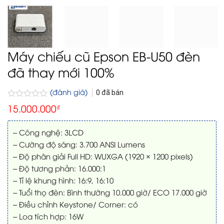
Máy chiếu cũ Epson EB-U50 đèn
đã thay mới 100%
(đánh giá)
0
đã bán
Được
15.000.000
₫
xếp
hạng
0
– Công nghệ: 3LCD
5
– Cường độ sáng: 3.700 ANSI Lumens
sao
– Độ phân giải Full HD: WUXGA (1920 × 1200 pixels)
– Độ tương phản: 16.000:1
– Tỉ lệ khung hình: 16:9, 16:10
– Tuổi thọ đèn: Bình thường 10.000 giờ/ ECO 17.000 giờ
– Điều chỉnh Keystone/ Corner: có
– Loa tích hợp: 16W