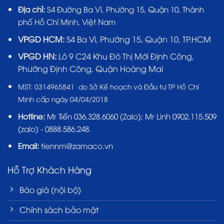
Địa chỉ:
S4 Đường Ba Vì, Phường 15, Quận 10, Thành
phố Hồ Chí Minh, Việt Nam
VPGD HCM:
S4 Ba Vì, Phường 15, Quận 10, TP.HCM
VPGD HN:
Lô 9 C24 Khu Đô Thị Mới Định Công,
Phường Định Công, Quận Hoàng Mai
MST:
0314965841 do Sở Kế hoạch và Đầu tư TP Hồ Chí
Minh cấp ngày 04/04/2018
Hotline:
Mr Tiến
036.328.6060
(Zalo); Mr Linh 0902.115.509
(zalo) - 0888.586.248.
Email:
tiennm@zamaco.vn
Hỗ Trợ Khách Hàng
Báo giá (nội bộ)
Chính sách bảo mật