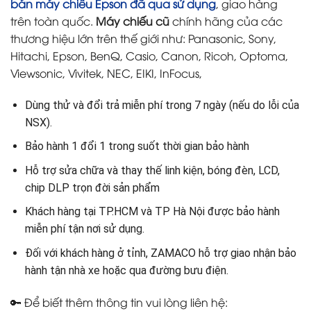
bán máy chiếu Epson đã qua sử dụng
, giao hàng
trên toàn quốc.
Máy chiếu cũ
chính hãng của các
thương hiệu lớn trên thế giới như: Panasonic, Sony,
Hitachi, Epson, BenQ, Casio, Canon, Ricoh, Optoma,
Viewsonic, Vivitek, NEC, EIKI, InFocus,
Dùng thử và đổi trả miễn phí trong 7 ngày (nếu do lỗi của
NSX).
Bảo hành 1 đổi 1 trong suốt thời gian bảo hành
Hỗ trợ sửa chữa và thay thế linh kiện, bóng đèn, LCD,
chip DLP trọn đời sản phẩm
Khách hàng tại TP.HCM và TP Hà Nội được bảo hành
miễn phí tận nơi sử dụng.
Đối với khách hàng ở tỉnh, ZAMACO hỗ trợ giao nhận bảo
hành tận nhà xe hoặc qua đường bưu điện.
🔑 Để biết thêm thông tin vui lòng liên hệ: