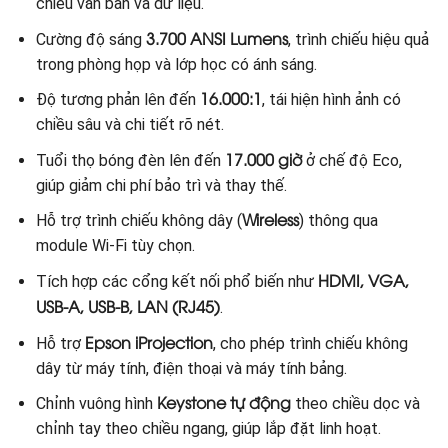
chiếu văn bản và dữ liệu.
3.700 ANSI Lumens
Cường độ sáng
, trình chiếu hiệu quả
trong phòng họp và lớp học có ánh sáng.
16.000:1
Độ tương phản lên đến
, tái hiện hình ảnh có
chiều sâu và chi tiết rõ nét.
17.000 giờ
Tuổi thọ bóng đèn lên đến
ở chế độ Eco,
giúp giảm chi phí bảo trì và thay thế.
Wireless
Hỗ trợ trình chiếu không dây (
) thông qua
module Wi-Fi tùy chọn.
HDMI, VGA,
Tích hợp các cổng kết nối phổ biến như
USB-A, USB-B, LAN (RJ45)
.
Epson iProjection
Hỗ trợ
, cho phép trình chiếu không
dây từ máy tính, điện thoại và máy tính bảng.
Keystone tự động
Chỉnh vuông hình
theo chiều dọc và
chỉnh tay theo chiều ngang, giúp lắp đặt linh hoạt.