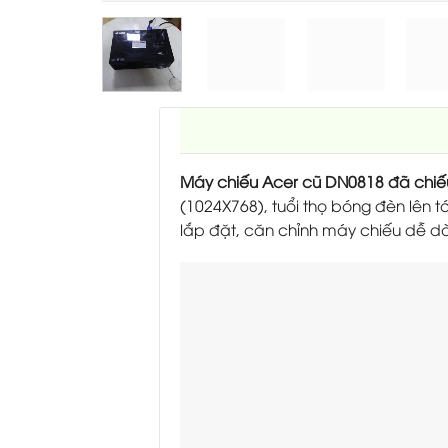
Máy chiếu Acer cũ DN0818 đã chiế
(1024X768), tuổi thọ bóng đèn lên tớ
lắp đặt, căn chỉnh máy chiếu dễ d