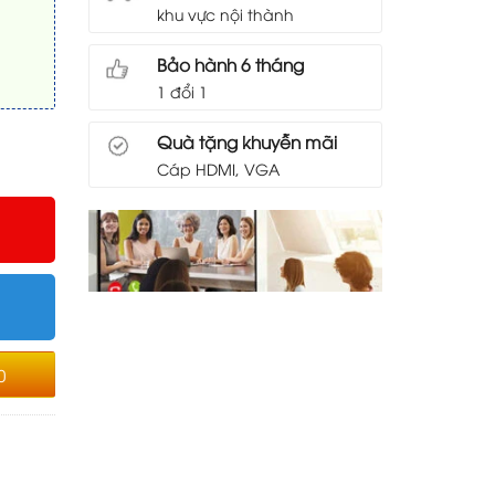
khu vực nội thành
Bảo hành 6 tháng
1 đổi 1
Quà tặng khuyễn mãi
Cáp HDMI, VGA
0