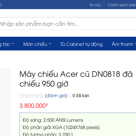
0
Tin tức
Chính sách bá
m
ếm:
g tác
Màn chiếu
Tủ Cabinet tự động
Âm thanh
Máy chiếu Acer cũ DN0818 đã
chiếu 950 giờ
(đánh giá)
0
đã bán
Được
3.800.000
₫
xếp
hạng
0
Độ sáng: 2.500 ANSI Lumens
5
Độ phân giải XGA (1024X768 pixels)
sao
Độ tương phản: 3.700:1