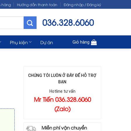
n hàng
Hướng dẫn thanh toán
Đăng nhập / Đăng ký
036.328.6060
Phụ kiện
Dự án
Giỏ hàng
CHÚNG TÔI LUÔN Ở ĐÂY ĐỂ HỖ TRỢ
BẠN
Hotline tư vấn
Mr Tiến 036.328.6060
(Zalo)
Miễn phí vận chuyển