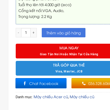
Tuổi thọ lên tới 4.000 giờ (eco)
Cổng kết nối:VGA, Audio,
Trọng lượng: 2.2 Kg
Máy chiếu Acer cũ DN0818 đã chiếu 950 giờ số lượng
Thêm vào giỏ hàng
MUA NGAY
Giao Tận Nơi Hoặc Nhận Tại Cửa Hàng
TRẢ GÓP QUA THẺ
Visa, Master, JCB
Chat Facebook
036.328.606
Máy chiếu Acer cũ
Máy chiếu cũ
Danh mục:
,