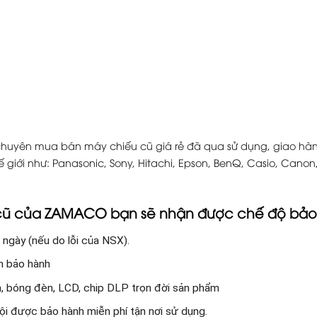
huyên mua bán máy chiếu cũ giá rẻ đã qua sử dụng, giao hàn
 giới như: Panasonic, Sony, Hitachi, Epson, BenQ, Casio, Canon,
 cũ của ZAMACO bạn sẽ nhận được chế độ bảo
 ngày (nếu do lỗi của NSX).
an bảo hành
ện, bóng đèn, LCD, chip DLP trọn đời sản phẩm
i được bảo hành miễn phí tận nơi sử dụng.