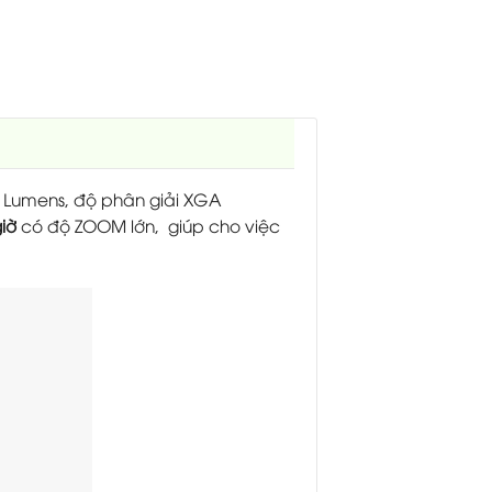
 Lumens, độ phân giải XGA
iờ
có độ ZOOM lớn, giúp cho việc