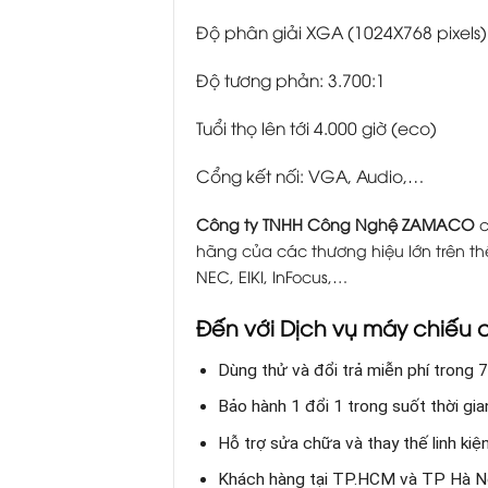
Độ phân giải XGA (1024X768 pixels)
Độ tương phản: 3.700:1
Tuổi thọ lên tới 4.000 giờ (eco)
Cổng kết nối: VGA, Audio,…
Công ty TNHH Công Nghệ ZAMACO
c
hãng của các thương hiệu lớn trên thế
NEC, EIKI, InFocus,…
Đến với Dịch vụ máy chiếu
Dùng thử và đổi trả miễn phí trong 7
Bảo hành 1 đổi 1 trong suốt thời gi
Hỗ trợ sửa chữa và thay thế linh ki
Khách hàng tại TP.HCM và TP Hà Nộ