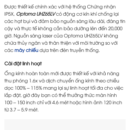
Được thiết kế chính xác với hệ thống Chứng nhận
IP5X,
Optoma UHZ65LV
có động cơ kín khí chống lại
các hạt bụi và đảm bảo nguồn sáng lâu dài, đáng tin
cậy và thực tế không cần bảo dưỡng lên đến 20,000
giờ. Nguồn sáng laser của Optoma UHZ65LV không
chứa thủy ngân và thân thiện với môi trường so với
các
máy chiếu
dựa trên đèn truyền thống.
Cài đặt linh hoạt
Ống kính hoàn toàn mới được thiết kế với khả năng
thu phóng 1.6x và dịch chuyển ống kính theo chiều
dọc 100% – 115% mang lại sự linh hoạt tối đa cho việc
lắp đặt, giờ đây bạn có thể thưởng thức màn hình
100 – 150 inch chỉ với 4.6 mét hoặc hình ảnh 120 inch
từ 3.7 – 5.9 mét.