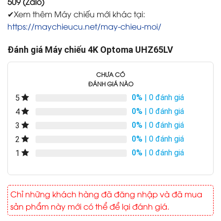
509 (Zalo)
✔Xem thêm Máy chiếu mới khác tại:
https://maychieucu.net/may-chieu-moi/
Đánh giá Máy chiếu 4K Optoma UHZ65LV
CHƯA CÓ
ĐÁNH GIÁ NÀO
0%
| 0 đánh giá
5
0%
| 0 đánh giá
4
0%
| 0 đánh giá
3
0%
| 0 đánh giá
2
0%
| 0 đánh giá
1
Chỉ những khách hàng đã đăng nhập và đã mua
sản phẩm này mới có thể để lại đánh giá.