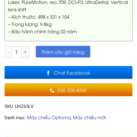
Laser, PureMotion, rec.709, DCI-P3, UltraDetial, Vertical
lens shift
– Kích thước: 498 x 331 x 154
– Trọng lượng: 9.8kg
– Bảo hành chính hãng 02 năm
Máy chiếu 4K Optoma UHZ65LV số lượng
Thêm vào giỏ hàng
Chat Facebook
036.328.6060
SKU:
UHZ65LV
Máy chiếu Optoma
Máy chiếu mới
Danh mục:
,