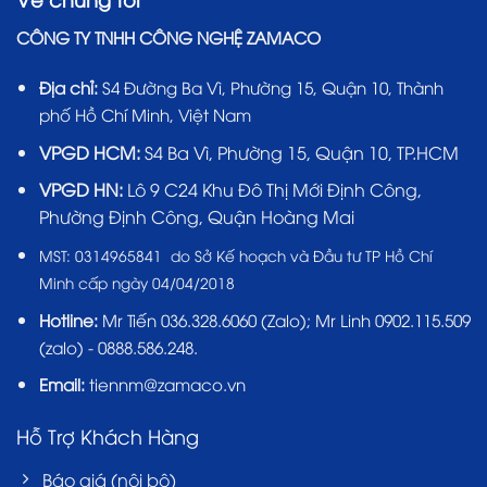
CÔNG TY TNHH CÔNG NGHỆ ZAMACO
Địa chỉ:
S4 Đường Ba Vì, Phường 15, Quận 10, Thành
phố Hồ Chí Minh, Việt Nam
VPGD HCM:
S4 Ba Vì, Phường 15, Quận 10, TP.HCM
VPGD HN:
Lô 9 C24 Khu Đô Thị Mới Định Công,
Phường Định Công, Quận Hoàng Mai
MST:
0314965841 do Sở Kế hoạch và Đầu tư TP Hồ Chí
Minh cấp ngày 04/04/2018
Hotline:
Mr Tiến
036.328.6060
(Zalo); Mr Linh 0902.115.509
(zalo) - 0888.586.248.
Email:
tiennm@zamaco.vn
Hỗ Trợ Khách Hàng
Báo giá (nội bộ)