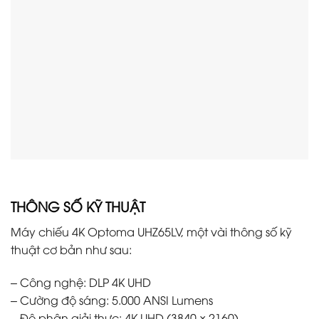
THÔNG SỐ KỸ THUẬT
Máy chiếu 4K Optoma UHZ65LV, một vài thông số kỹ
thuật cơ bản như sau:
– Công nghệ: DLP 4K UHD
– Cường độ sáng: 5.000 ANSI Lumens
– Độ phân giải thực: 4K UHD (3840 × 2160)