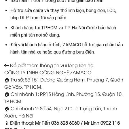
Bảo hành 1 đổi 1 trong suốt thời gian bảo hành
Hỗ trợ sửa chữa và thay thế linh kiện, bóng đèn, LCD,
chip DLP trọn đời sản phẩm
Khách hàng tại TP.HCM và TP Hà Nội được bảo hành
miễn phí tận nơi sử dụng.
Đối với khách hàng ở tỉnh, ZAMACO hỗ trợ giao nhận bảo
hành tận nhà xe hoặc qua đường bưu điện.
🔑 Để biết thêm thông tin vui lòng liên hệ:
CÔNG TY TNHH CÔNG NGHỆ ZAMACO
🏠 Trụ sở: Số 151 Dương Quảng Hàm, Phường 7, Quận
Gò Vấp, TP HCM.
🏠 Chi nhánh 1: RR15 Hồng Lĩnh, Phường 15, Quận 10,
TP HCM
🏠 Chi nhánh 2: Số 54, Ngõ 210 Lê Trọng Tấn, Thanh
Xuân, Hà Nội
📱 Điện thoại: Mr Tiến 036 328 6060 / Mr Linh 0902 115