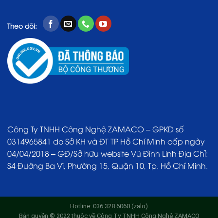
Theo dõi:
Công Ty TNHH Công Nghệ ZAMACO – GPKD số
0314965841 do Sở KH và ĐT TP Hồ Chí Minh cấp ngày
04/04/2018 – GĐ/Sở hữu website Vũ Đình Linh Địa Chỉ:
S4 Đường Ba Vì, Phường 15, Quận 10, Tp. Hồ Chí Minh.
Hotline: 036.328.6060 (zalo)
Bản quyền © 2022 thuộc về Công Ty TNHH Công Nghệ ZAMACO