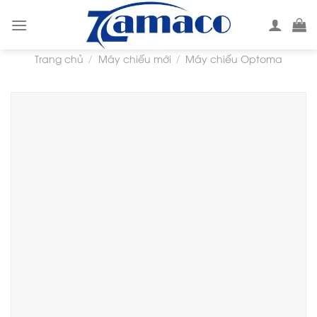
Skip
to
content
Trang chủ
Máy chiếu mới
Máy chiếu Optoma
/
/