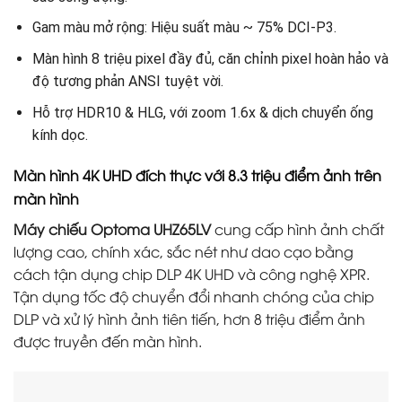
Gam màu mở rộng: Hiệu suất màu ~ 75% DCI-P3.
Màn hình 8 triệu pixel đầy đủ, căn chỉnh pixel hoàn hảo và
độ tương phản ANSI tuyệt vời.
Hỗ trợ HDR10 & HLG, với zoom 1.6x & dịch chuyển ống
kính dọc.
Màn hình 4K UHD đích thực với 8.3 triệu điểm ảnh trên
màn hình
Máy chiếu Optoma UHZ65LV
cung cấp hình ảnh chất
lượng cao, chính xác, sắc nét như dao cạo bằng
cách tận dụng chip DLP 4K UHD và công nghệ XPR.
Tận dụng tốc độ chuyển đổi nhanh chóng của chip
DLP và xử lý hình ảnh tiên tiến, hơn 8 triệu điểm ảnh
được truyền đến màn hình.