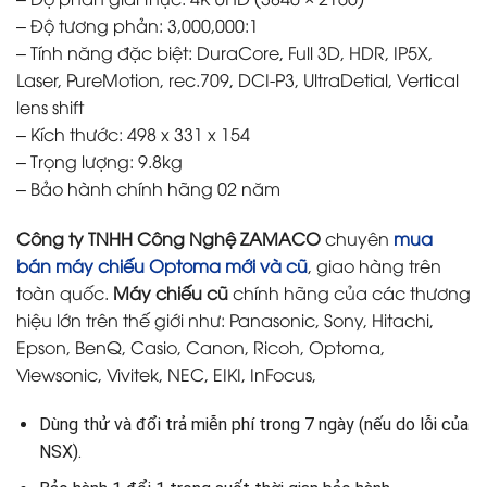
– Độ tương phản: 3,000,000:1
– Tính năng đặc biệt: DuraCore, Full 3D, HDR, IP5X,
Laser, PureMotion, rec.709, DCI-P3, UltraDetial, Vertical
lens shift
– Kích thước: 498 x 331 x 154
– Trọng lượng: 9.8kg
– Bảo hành chính hãng 02 năm
Công ty TNHH Công Nghệ ZAMACO
chuyên
mua
bán máy chiếu Optoma mới và cũ
, giao hàng trên
toàn quốc.
Máy chiếu cũ
chính hãng của các thương
hiệu lớn trên thế giới như: Panasonic, Sony, Hitachi,
Epson, BenQ, Casio, Canon, Ricoh, Optoma,
Viewsonic, Vivitek, NEC, EIKI, InFocus,
Dùng thử và đổi trả miễn phí trong 7 ngày (nếu do lỗi của
NSX).