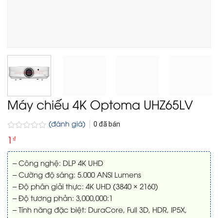
Máy chiếu 4K Optoma UHZ65LV
(đánh giá)
0
đã bán
Được
1
₫
xếp
hạng
0
– Công nghệ: DLP 4K UHD
5
– Cường độ sáng: 5.000 ANSI Lumens
sao
– Độ phân giải thực: 4K UHD (3840 × 2160)
– Độ tương phản: 3,000,000:1
– Tính năng đặc biệt: DuraCore, Full 3D, HDR, IP5X,