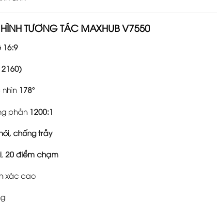
 HÌNH TƯƠNG TÁC MAXHUB V7550
ệ 16:9
× 2160)
c nhìn
178°
ơng phản
1200:1
hói, chống trầy
i
,
20 điểm chạm
nh xác cao
ng