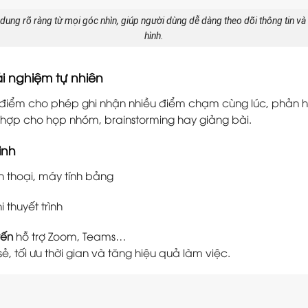
i dung rõ ràng từ mọi góc nhìn, giúp người dùng dễ dàng theo dõi thông tin và
hình.
i nghiệm tự nhiên
ểm cho phép ghi nhận nhiều điểm chạm cùng lúc, phản hồi
 hợp cho họp nhóm, brainstorming hay giảng bài.
inh
n thoại, máy tính bảng
 thuyết trình
yến
hỗ trợ Zoom, Teams…
, tối ưu thời gian và tăng hiệu quả làm việc.