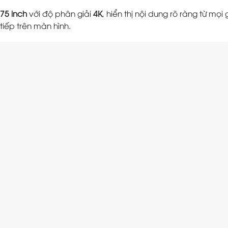
75 inch
với độ phân giải
4K
, hiển thị nội dung rõ ràng từ mọ
 tiếp trên màn hình.