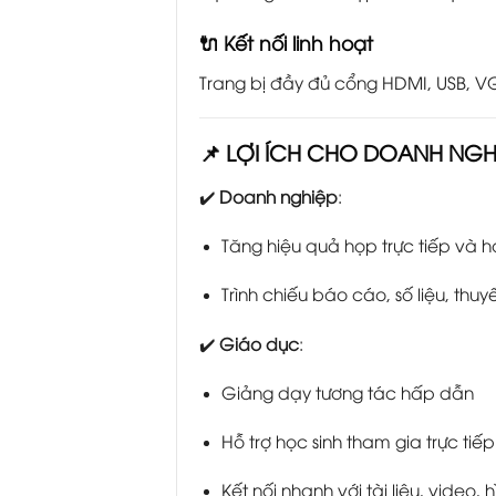
🔌 Kết nối linh hoạt
Trang bị đầy đủ cổng HDMI, USB, V
📌 LỢI ÍCH CHO DOANH NGH
✔️
Doanh nghiệp
:
Tăng hiệu quả họp trực tiếp và h
Trình chiếu báo cáo, số liệu, thu
✔️
Giáo dục
:
Giảng dạy tương tác hấp dẫn
Hỗ trợ học sinh tham gia trực tiế
Kết nối nhanh với tài liệu, video, 