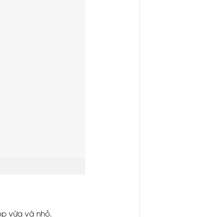
ọp vừa và nhỏ.