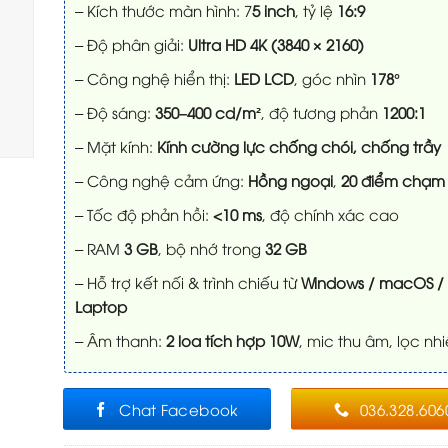
0
– Kích thước màn hình: 7
5 inch
, tỷ lệ
16:9
5
sao
– Độ phân giải:
Ultra HD 4K (3840 × 2160)
– Công nghệ hiển thị:
LED LCD
, góc nhìn
178°
– Độ sáng:
350–400 cd/m²
, độ tương phản
1200:1
– Mặt kính:
Kính cường lực chống chói, chống trầy
– Công nghệ cảm ứng:
Hồng ngoại
,
20 điểm chạm
– Tốc độ phản hồi:
<10 ms
, độ chính xác cao
– RAM
3 GB
, bộ nhớ trong
32 GB
– Hỗ trợ kết nối & trình chiếu từ
Windows / macOS /
Laptop
– Âm thanh:
2 loa tích hợp 10W
, mic thu âm, lọc nh
Chat Facebook
036.328.606