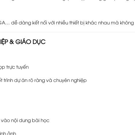
GA… dễ dàng kết nối với nhiều thiết bị khác nhau mà không
IỆP & GIÁO DỤC
ọp trực tuyến
yết trình dự án rõ ràng và chuyên nghiệp
p vào nội dung bài học
hình ảnh