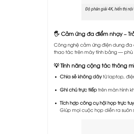
Độ phân giải 4K, hiển thị nộ
🖐️ Cảm ứng đa điểm nhạy – Trả
Công nghệ cảm ứng điện dung đa đi
thao tác trên máy tính bảng — phù
💡 Tính năng cộng tác thông m
Chia sẻ không dây
từ laptop, điệ
Ghi chú trực tiếp
trên màn hình khi
Tích hợp công cụ hội họp trực tu
Giúp mọi cuộc họp diễn ra suôn sẻ