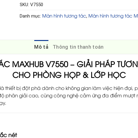
SKU:
V7550
Màn hình tương tác
Màn hình tương tác 
Danh mục:
,
Mô tả
Thông tin thanh toán
ÁC MAXHUB V7550 – GIẢI PHÁP TƯƠ
CHO PHÒNG HỌP & LỚP HỌC
là thiết bị đột phá dành cho không gian làm việc hiện đại
 độ phân giải cao, cùng công nghệ cảm ứng đa điểm mượt 
ạy.
sắc nét