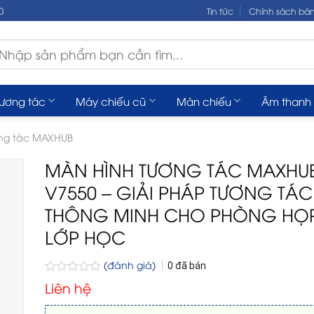
0
Tin tức
Chính sách bá
m
ếm:
tương tác
Máy chiếu cũ
Màn chiếu
Âm thanh
ng tác MAXHUB
MÀN HÌNH TƯƠNG TÁC MAXHU
V7550 – GIẢI PHÁP TƯƠNG TÁC
THÔNG MINH CHO PHÒNG HỌ
LỚP HỌC
(đánh giá)
0
đã bán
Được
Liên hệ
xếp
hạng