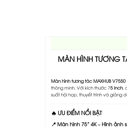
MÀN HÌNH TƯƠNG T
Màn hình tương tác MAXHUB V7550
thông minh. Với kích thước 7
5 inch
,
suất hội họp, thuyết trình và giảng d
🔥 ƯU ĐIỂM NỔI BẬT
📍 Màn hình 75” 4K – Hình ảnh 