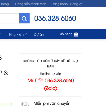
n hàng
Hướng dẫn thanh toán
Đăng nhập / Đăng ký
036.328.6060
Phụ kiện
Dự án
Giỏ hàng
B
CHÚNG TÔI LUÔN Ở ĐÂY ĐỂ HỖ TRỢ
BẠN
P &
Hotline tư vấn
Mr Tiến 036.328.6060
(Zalo)
Miễn phí vận chuyển