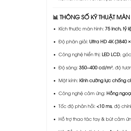
📊
THÔNG SỐ KỸ THUẬT MÀN
Kích thước màn hình:
75 inch, tỷ l
Độ phân giải:
Ultra HD 4K (3840 
Công nghệ hiển thị:
LED LCD
, gó
Độ sáng:
350–400 cd/m²
, độ tư
Mặt kính:
Kính cường lực chống c
Công nghệ cảm ứng:
Hồng ngoạ
Tốc độ phản hồi:
<10 ms
, độ chí
Hỗ trợ thao tác tay & bút cảm ứ