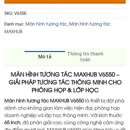
SKU:
V6550
Màn hình tương tác
Màn hình tương tác
Danh mục:
,
MAXHUB
Thông tin thanh
Mô tả
toán
MÀN HÌNH TƯƠNG TÁC MAXHUB V6550 –
GIẢI PHÁP TƯƠNG TÁC THÔNG MINH CHO
PHÒNG HỌP & LỚP HỌC
Màn hình tương tác MAXHUB V6550
là thiết bị đột phá
dành cho không gian làm việc hiện đại, phòng họp
doanh nghiệp và lớp học thông minh. Với kích thước
65 inch
, độ phân giải cao, cùng công nghệ cảm ứng
đa điểm mượt mà, MAXHUB V6550 giúp tăng hiệu suất