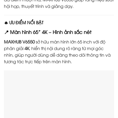
hội họp, thuyết trình và giảng dạy.
🔥 ƯU ĐIỂM NỔI BẬT
📍 Màn hình 65” 4K – Hình ảnh sắc nét
MAXHUB V6550
sở hữu màn hình lớn 65 inch với độ
phân giải
4K
, hiển thị nội dung rõ ràng từ mọi góc
nhìn, giúp người dùng dễ dàng theo dõi thông tin và
tương tác trực tiếp trên màn hình.