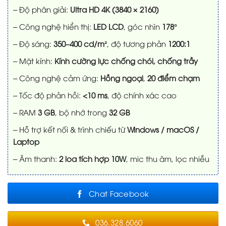
sao
– Độ phân giải:
Ultra HD 4K (3840 × 2160)
– Công nghệ hiển thị:
LED LCD
, góc nhìn
178°
– Độ sáng:
350–400 cd/m²
, độ tương phản
1200:1
– Mặt kính:
Kính cường lực chống chói, chống trầy
– Công nghệ cảm ứng:
Hồng ngoại
,
20 điểm chạm
– Tốc độ phản hồi:
<10 ms
, độ chính xác cao
– RAM
3 GB
, bộ nhớ trong
32 GB
– Hỗ trợ kết nối & trình chiếu từ
Windows / macOS /
Laptop
– Âm thanh:
2 loa tích hợp 10W
, mic thu âm, lọc nhiễu
Chat Facebook
036.328.6060