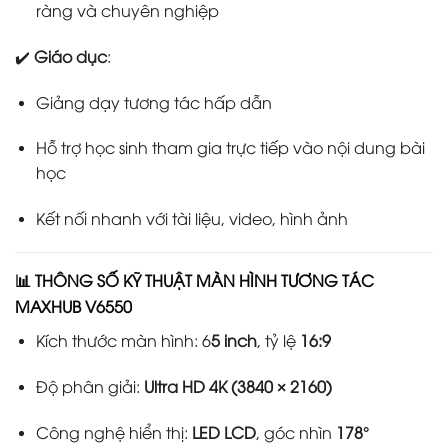
ràng và chuyên nghiệp
✔️
Giáo dục
:
Giảng dạy tương tác hấp dẫn
Hỗ trợ học sinh tham gia trực tiếp vào nội dung bài
học
Kết nối nhanh với tài liệu, video, hình ảnh
📊
THÔNG SỐ KỸ THUẬT MÀN HÌNH TƯƠNG TÁC
MAXHUB V6550
Kích thước màn hình: 6
5 inch
, tỷ lệ
16:9
Độ phân giải:
Ultra HD 4K (3840 × 2160)
Công nghệ hiển thị:
LED LCD
, góc nhìn
178°