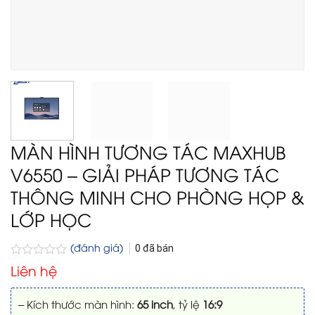
MÀN HÌNH TƯƠNG TÁC MAXHUB
V6550 – GIẢI PHÁP TƯƠNG TÁC
THÔNG MINH CHO PHÒNG HỌP &
LỚP HỌC
(đánh giá)
0
đã bán
Được
Liên hệ
xếp
hạng
0
– Kích thước màn hình:
65 inch
, tỷ lệ
16:9
5