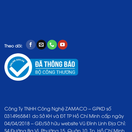
Theo dõi:
Công Ty TNHH Công Nghệ ZAMACO – GPKD số
0314965841 do Sở KH và ĐT TP Hồ Chí Minh cấp ngày
04/04/2018 – GĐ/Sở hữu website Vũ Đình Linh Địa Chỉ:
S4 Đường Ba Vì, Phường 15, Quận 10, Tp. Hồ Chí Minh.