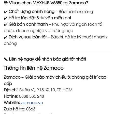
🎯 Vì sao chọn MAXHUB V6550 tại Zamaco?
✔️
Chất lượng chính hãng
– Bảo hành rõ ràng
✔️
Hỗ trợ lắp đặt & tư vấn miễn phí
✔️
Giá bán cạnh tranh
– Phù hợp với ngân sách tổ
chức, doanh nghiệp và trường học
✔️
Dịch vụ sau bán tốt
– Bảo trì, hỗ trợ kỹ thuật nhanh
chóng
📞 Liên hệ ngay để nhận báo giá tốt nhất!
Thông tin liên hệ Zamaco
Zamaco – Giải pháp máy chiếu & phòng giải trí cao
cấp
Địa chỉ:
S4 Ba Vì, P.15, Q.10, TP. HCM
Hotline:
0888 586 248
Website:
zamaco.vn
Zalo hỗ trợ:
0363