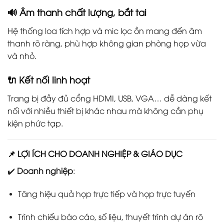
🔊 Âm thanh chất lượng, bắt tai
Hệ thống loa tích hợp và mic lọc ồn mang đến âm
thanh rõ ràng, phù hợp không gian phòng họp vừa
và nhỏ.
🔌 Kết nối linh hoạt
Trang bị đầy đủ cổng HDMI, USB, VGA… dễ dàng kết
nối với nhiều thiết bị khác nhau mà không cần phụ
kiện phức tạp.
📌 LỢI ÍCH CHO DOANH NGHIỆP & GIÁO DỤC
✔️
Doanh nghiệp
:
Tăng hiệu quả họp trực tiếp và họp trực tuyến
Trình chiếu báo cáo, số liệu, thuyết trình dự án rõ