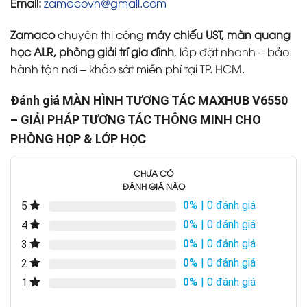
Email:
zamacovn@gmail.com
Zamaco
chuyên thi công
máy chiếu UST, màn quang
học ALR, phòng giải trí gia đình
, lắp đặt nhanh – bảo
hành tận nơi – khảo sát miễn phí tại TP. HCM.
Đánh giá MÀN HÌNH TƯƠNG TÁC MAXHUB V6550
– GIẢI PHÁP TƯƠNG TÁC THÔNG MINH CHO
PHÒNG HỌP & LỚP HỌC
CHƯA CÓ
ĐÁNH GIÁ NÀO
0%
| 0 đánh giá
5
0%
| 0 đánh giá
4
0%
| 0 đánh giá
3
0%
| 0 đánh giá
2
0%
| 0 đánh giá
1