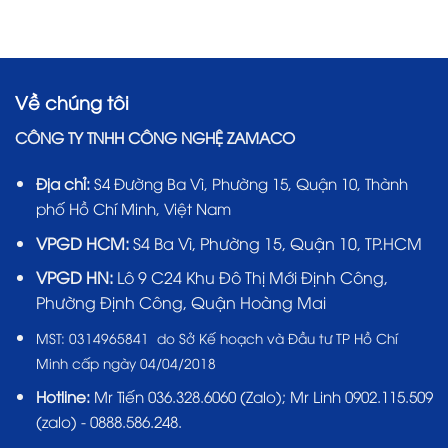
Về chúng tôi
CÔNG TY TNHH CÔNG NGHỆ ZAMACO
Địa chỉ:
S4 Đường Ba Vì, Phường 15, Quận 10, Thành
phố Hồ Chí Minh, Việt Nam
VPGD HCM:
S4 Ba Vì, Phường 15, Quận 10, TP.HCM
VPGD HN:
Lô 9 C24 Khu Đô Thị Mới Định Công,
Phường Định Công, Quận Hoàng Mai
MST:
0314965841 do Sở Kế hoạch và Đầu tư TP Hồ Chí
Minh cấp ngày 04/04/2018
Hotline:
Mr Tiến
036.328.6060
(Zalo); Mr Linh 0902.115.509
(zalo) - 0888.586.248.