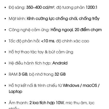
Độ sáng:
350–400 cd/m²
, độ tương phản
1200:1
Mặt kính:
Kính cường lực chống chói, chống trầy
Công nghệ cảm ứng:
Hồng ngoại
,
20 điểm chạm
Tốc độ phản hồi:
<10 ms
, độ chính xác cao
Hỗ trợ thao tác tay & bút cảm ứng
Hệ điều hành tích hợp:
Android
RAM
3 GB
, bộ nhớ trong
32 GB
Hỗ trợ kết nối & trình chiếu từ
Windows / macOS /
Laptop
Âm thanh:
2 loa tích hợp 10W
, mic thu âm, lọc
nhiễu