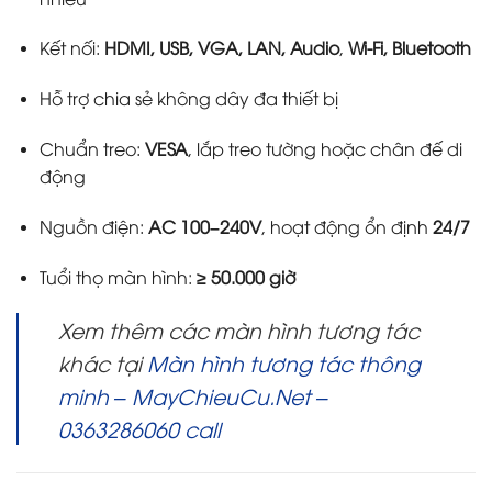
Kết nối:
HDMI, USB, VGA, LAN, Audio
,
Wi-Fi, Bluetooth
Hỗ trợ chia sẻ không dây đa thiết bị
Chuẩn treo:
VESA
, lắp treo tường hoặc chân đế di
động
Nguồn điện:
AC 100–240V
, hoạt động ổn định
24/7
Tuổi thọ màn hình:
≥ 50.000 giờ
Xem thêm các màn hình tương tác
khác tại
Màn hình tương tác thông
minh – MayChieuCu.Net –
0363286060 call