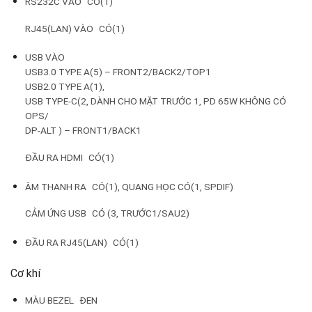
RS232C VÀO
CÓ(1)
RJ45(LAN) VÀO
CÓ(1)
USB VÀO
USB3.0 TYPE A(5) – FRONT2/BACK2/TOP1
USB2.0 TYPE A(1),
USB TYPE-C(2, DÀNH CHO MẶT TRƯỚC 1, PD 65W KHÔNG CÓ
OPS/
DP-ALT ) – FRONT1/BACK1
ĐẦU RA HDMI
CÓ(1)
ÂM THANH RA
CÓ(1), QUANG HỌC CÓ(1, SPDIF)
CẢM ỨNG USB
CÓ (3, TRƯỚC1/SAU2)
ĐẦU RA RJ45(LAN)
CÓ(1)
Cơ khí
MÀU BEZEL
ĐEN