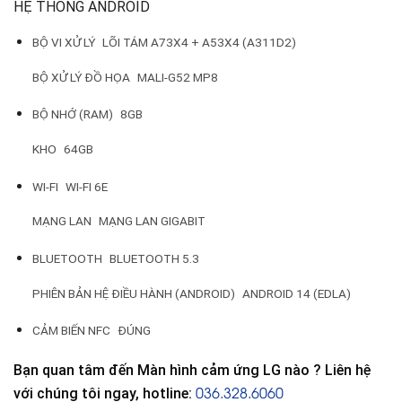
HỆ THỐNG ANDROID
BỘ VI XỬ LÝ
LÕI TÁM A73X4 + A53X4 (A311D2)
BỘ XỬ LÝ ĐỒ HỌA
MALI-G52 MP8
BỘ NHỚ (RAM)
8GB
KHO
64GB
WI-FI
WI-FI 6E
MẠNG LAN
MẠNG LAN GIGABIT
BLUETOOTH
BLUETOOTH 5.3
PHIÊN BẢN HỆ ĐIỀU HÀNH (ANDROID)
ANDROID 14 (EDLA)
CẢM BIẾN NFC
ĐÚNG
Bạn quan tâm đến Màn hình cảm ứng LG nào ? Liên hệ
036.328.6060
với chúng tôi ngay, hotline: