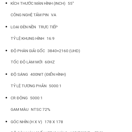
KÍCH THƯỚC MÀN HÌNH (INCH)
55″
CÔNG NGHỆ TẤM PIN
VA
LOẠI ĐÈN NỀN
TRỰC TIẾP
TỶ LỆ KHUNG HÌNH
16:9
ĐỘ PHÂN GIẢI GỐC
3840×2160 (UHD)
TỐC ĐỘ LÀM MỚI
60HZ
ĐỘ SÁNG
400NIT (ĐIỂN HÌNH)
TỶ LỆ TƯƠNG PHẢN
5000:1
CR ĐỘNG
5000:1
GAM MÀU
NTSC 72%
GÓC NHÌN (H X V)
178 X 178