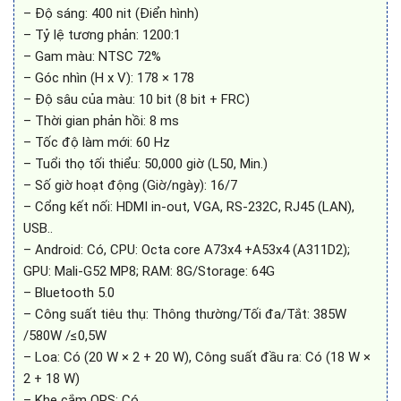
– Độ sáng: 400 nit (Điển hình)
– Tỷ lệ tương phản: 1200:1
– Gam màu: NTSC 72%
– Góc nhìn (H x V): 178 × 178
– Độ sâu của màu: 10 bit (8 bit + FRC)
– Thời gian phản hồi: 8 ms
– Tốc độ làm mới: 60 Hz
– Tuổi thọ tối thiểu: 50,000 giờ (L50, Min.)
– Số giờ hoạt động (Giờ/ngày): 16/7
– Cổng kết nối: HDMI in-out, VGA, RS-232C, RJ45 (LAN),
USB..
– Android: Có, CPU: Octa core A73x4 +A53x4 (A311D2);
GPU: Mali-G52 MP8; RAM: 8G/Storage: 64G
– Bluetooth 5.0
– Công suất tiêu thụ: Thông thường/Tối đa/Tắt: 385W
/580W /≤0,5W
– Loa: Có (20 W × 2 + 20 W), Công suất đầu ra: Có (18 W ×
2 + 18 W)
– Khe cắm OPS: Có