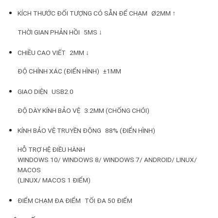
KÍCH THƯỚC ĐỐI TƯỢNG CÓ SẴN ĐỂ CHẠM
Ø2MM ↑
THỜI GIAN PHẢN HỒI
5MS ↓
CHIỀU CAO VIẾT
2MM ↓
ĐỘ CHÍNH XÁC (ĐIỂN HÌNH)
±1MM
GIAO DIỆN
USB2.0
ĐỘ DÀY KÍNH BẢO VỆ
3.2MM (CHỐNG CHÓI)
KÍNH BẢO VỆ TRUYỀN ĐỘNG
88% (ĐIỂN HÌNH)
HỖ TRỢ HỆ ĐIỀU HÀNH
WINDOWS 10/ WINDOWS 8/ WINDOWS 7/ ANDROID/ LINUX/
MACOS
(LINUX/ MACOS 1 ĐIỂM)
ĐIỂM CHẠM ĐA ĐIỂM
TỐI ĐA 50 ĐIỂM