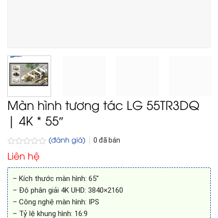
Màn hình tương tác LG 55TR3DQ
| 4K * 55″
(đánh giá)
0
đã bán
Được
Liên hệ
xếp
hạng
0
– Kích thước màn hình: 65″
5
– Độ phân giải 4K UHD: 3840×2160
sao
– Công nghệ màn hình: IPS
– Tỷ lệ khung hình: 16:9