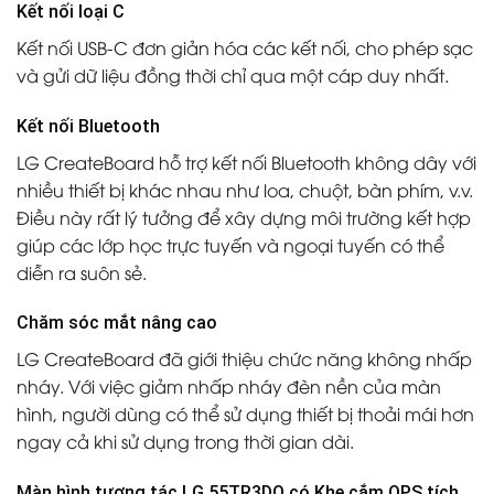
Kết nối loại C
Kết nối USB-C đơn giản hóa các kết nối, cho phép sạc
và gửi dữ liệu đồng thời chỉ qua một cáp duy nhất.
Kết nối Bluetooth
LG CreateBoard hỗ trợ kết nối Bluetooth không dây với
nhiều thiết bị khác nhau như loa, chuột, bàn phím, v.v.
Điều này rất lý tưởng để xây dựng môi trường kết hợp
giúp các lớp học trực tuyến và ngoại tuyến có thể
diễn ra suôn sẻ.
Chăm sóc mắt nâng cao
LG CreateBoard đã giới thiệu chức năng không nhấp
nháy. Với việc giảm nhấp nháy đèn nền của màn
hình, người dùng có thể sử dụng thiết bị thoải mái hơn
ngay cả khi sử dụng trong thời gian dài.
Màn hình tương tác LG 55TR3DQ có Khe cắm OPS tích