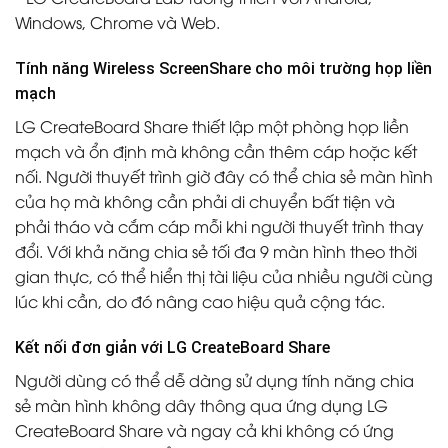
Windows, Chrome và Web.
Tính năng Wireless ScreenShare cho môi trường họp liền
mạch
LG CreateBoard Share thiết lập một phòng họp liền
mạch và ổn định mà không cần thêm cáp hoặc kết
nối. Người thuyết trình giờ đây có thể chia sẻ màn hình
của họ mà không cần phải di chuyển bất tiện và
phải tháo và cắm cáp mỗi khi người thuyết trình thay
đổi. Với khả năng chia sẻ tối đa 9 màn hình theo thời
gian thực, có thể hiển thị tài liệu của nhiều người cùng
lúc khi cần, do đó nâng cao hiệu quả cộng tác.
Kết nối đơn giản với LG CreateBoard Share
Người dùng có thể dễ dàng sử dụng tính năng chia
sẻ màn hình không dây thông qua ứng dụng LG
CreateBoard Share và ngay cả khi không có ứng