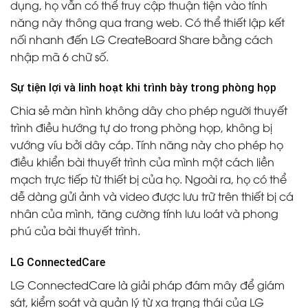
dụng, họ vẫn có thể truy cập thuận tiện vào tính
năng này thông qua trang web. Có thể thiết lập kết
nối nhanh đến LG CreateBoard Share bằng cách
nhập mã 6 chữ số.
Sự tiện lợi và linh hoạt khi trình bày trong phòng họp
Chia sẻ màn hình không dây cho phép người thuyết
trình điều hướng tự do trong phòng họp, không bị
vướng víu bởi dây cáp. Tính năng này cho phép họ
điều khiển bài thuyết trình của mình một cách liền
mạch trực tiếp từ thiết bị của họ. Ngoài ra, họ có thể
dễ dàng gửi ảnh và video được lưu trữ trên thiết bị cá
nhân của mình, tăng cường tính lưu loát và phong
phú của bài thuyết trình.
LG ConnectedCare
LG ConnectedCare là giải pháp đám mây để giám
sát, kiểm soát và quản lý từ xa trạng thái của LG