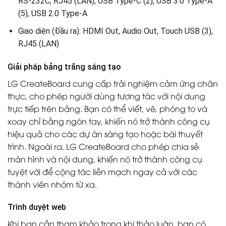
RS-232C, RJ45 (LAN), USB Type-C (2), USB 3.0 Type-A
(5), USB 2.0 Type-A
Giao diện (Đầu ra): HDMI Out, Audio Out, Touch USB (3),
RJ45 (LAN)
Giải pháp bảng trắng sáng tạo
LG CreateBoard cung cấp trải nghiệm cảm ứng chân
thực, cho phép người dùng tương tác với nội dung
trực tiếp trên bảng. Bạn có thể viết, vẽ, phóng to và
xoay chỉ bằng ngón tay, khiến nó trở thành công cụ
hiệu quả cho các dự án sáng tạo hoặc bài thuyết
trình. Ngoài ra, LG CreateBoard cho phép chia sẻ
màn hình và nội dung, khiến nó trở thành công cụ
tuyệt vời để cộng tác liền mạch ngay cả với các
thành viên nhóm từ xa.
Trình duyệt web
Khi bạn cần tham khảo trong khi thảo luận, bạn có