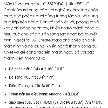
Màn hình tương tác LG 55TR3DQ | 4K * 55″: LG
CreateBoard cung cấp trải nghiệm cảm ứng chân
thực, cho phép người dùng tương tác với nội dung
trực tiếp trên bảng. Bạn có thể viết, vẽ, phóng to và
xoay chỉ bằng ngón tay, khiến nó trở thành công cụ
hiệu quả cho các dự án sáng tạo hoặc bài thuyết
trình. Ngoài ra, LG CreateBoard cho phép chia sẻ
màn hình và nội dung, khiến nó trở thành công cụ
tuyệt vời để cộng tác liền mạch ngay cả với các
thành viên nhóm từ xa.
Độ phân giải: 3.840 × 2.160 (UHD)
Độ sáng: 400 nit (Điển hình)
Điểm đa chạm: Tối đa 50 điểm
Phiên bản hệ điều hành: Andorid 14 (EDLA)
Giao diện (Đầu vào): HDMI (3), DP, RGB (VGA), Âm thanh,