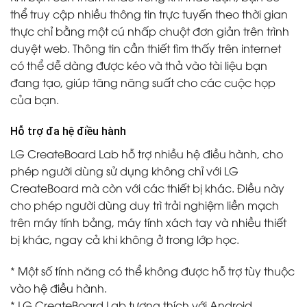
thể truy cập nhiều thông tin trực tuyến theo thời gian
thực chỉ bằng một cú nhấp chuột đơn giản trên trình
duyệt web. Thông tin cần thiết tìm thấy trên internet
có thể dễ dàng được kéo và thả vào tài liệu bạn
đang tạo, giúp tăng năng suất cho các cuộc họp
của bạn.
Hỗ trợ đa hệ điều hành
LG CreateBoard Lab hỗ trợ nhiều hệ điều hành, cho
phép người dùng sử dụng không chỉ với LG
CreateBoard mà còn với các thiết bị khác. Điều này
cho phép người dùng duy trì trải nghiệm liền mạch
trên máy tính bảng, máy tính xách tay và nhiều thiết
bị khác, ngay cả khi không ở trong lớp học.
* Một số tính năng có thể không được hỗ trợ tùy thuộc
vào hệ điều hành.
* LG CreateBoard Lab tương thích với Android,