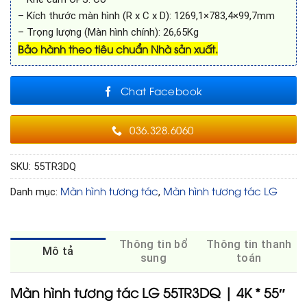
– Kích thước màn hình (R x C x D): 1269,1×783,4×99,7mm
– Trọng lượng (Màn hình chính): 26,65Kg
Bảo hành theo tiêu chuẩn Nhà sản xuất.
Chat Facebook
036.328.6060
SKU:
55TR3DQ
Màn hình tương tác
Màn hình tương tác LG
Danh mục:
,
Thông tin bổ
Thông tin thanh
Mô tả
sung
toán
Màn hình tương tác LG 55TR3DQ | 4K * 55″