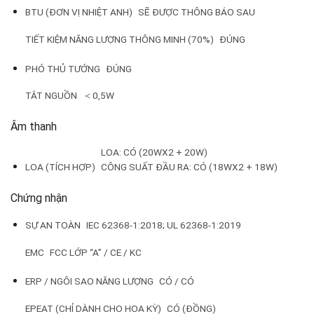
BTU (ĐƠN VỊ NHIỆT ANH)
SẼ ĐƯỢC THÔNG BÁO SAU
TIẾT KIỆM NĂNG LƯỢNG THÔNG MINH (70%)
ĐÚNG
PHÓ THỦ TƯỚNG
ĐÚNG
TẮT NGUỒN
＜0,5W
Âm thanh
LOA: CÓ (20WX2 + 20W)
LOA (TÍCH HỢP)
CÔNG SUẤT ĐẦU RA: CÓ (18WX2 + 18W)
Chứng nhận
SỰ AN TOÀN
IEC 62368-1:2018; UL 62368-1:2019
EMC
FCC LỚP “A” / CE / KC
ERP / NGÔI SAO NĂNG LƯỢNG
CÓ / CÓ
EPEAT (CHỈ DÀNH CHO HOA KỲ)
CÓ (ĐỒNG)