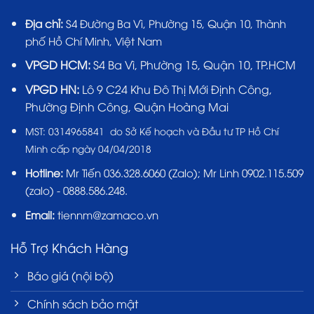
Địa chỉ:
S4 Đường Ba Vì, Phường 15, Quận 10, Thành
phố Hồ Chí Minh, Việt Nam
VPGD HCM:
S4 Ba Vì, Phường 15, Quận 10, TP.HCM
VPGD HN:
Lô 9 C24 Khu Đô Thị Mới Định Công,
Phường Định Công, Quận Hoàng Mai
MST:
0314965841 do Sở Kế hoạch và Đầu tư TP Hồ Chí
Minh cấp ngày 04/04/2018
Hotline:
Mr Tiến
036.328.6060
(Zalo); Mr Linh 0902.115.509
(zalo) - 0888.586.248.
Email:
tiennm@zamaco.vn
Hỗ Trợ Khách Hàng
Báo giá (nội bộ)
Chính sách bảo mật