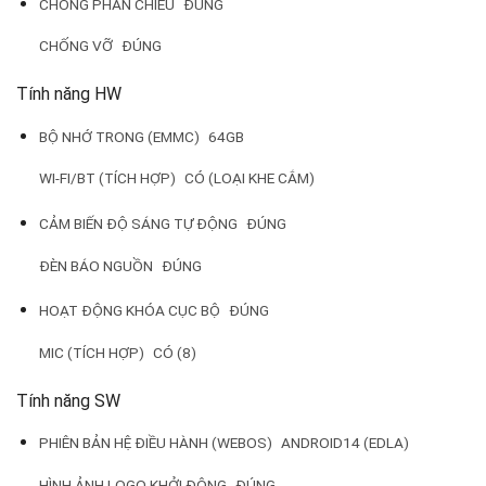
CHỐNG PHẢN CHIẾU
ĐÚNG
CHỐNG VỠ
ĐÚNG
Tính năng HW
BỘ NHỚ TRONG (EMMC)
64GB
WI-FI/BT (TÍCH HỢP)
CÓ (LOẠI KHE CẮM)
CẢM BIẾN ĐỘ SÁNG TỰ ĐỘNG
ĐÚNG
ĐÈN BÁO NGUỒN
ĐÚNG
HOẠT ĐỘNG KHÓA CỤC BỘ
ĐÚNG
MIC (TÍCH HỢP)
CÓ (8)
Tính năng SW
PHIÊN BẢN HỆ ĐIỀU HÀNH (WEBOS)
ANDROID14 (EDLA)
HÌNH ẢNH LOGO KHỞI ĐỘNG
ĐÚNG