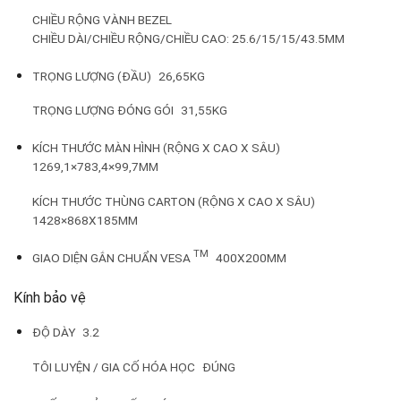
CHIỀU RỘNG VÀNH BEZEL
CHIỀU DÀI/CHIỀU RỘNG/CHIỀU CAO: 25.6/15/15/43.5MM
TRỌNG LƯỢNG (ĐẦU)
26,65KG
TRỌNG LƯỢNG ĐÓNG GÓI
31,55KG
KÍCH THƯỚC MÀN HÌNH (RỘNG X CAO X SÂU)
1269,1×783,4×99,7MM
KÍCH THƯỚC THÙNG CARTON (RỘNG X CAO X SÂU)
1428×868X185MM
TM
GIAO DIỆN GẮN CHUẨN VESA
400X200MM
Kính bảo vệ
ĐỘ DÀY
3.2
TÔI LUYỆN / GIA CỐ HÓA HỌC
ĐÚNG