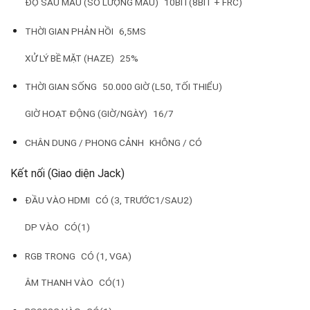
ĐỘ SÂU MÀU (SỐ LƯỢNG MÀU)
10BIT(8BIT + FRC)
THỜI GIAN PHẢN HỒI
6,5MS
XỬ LÝ BỀ MẶT (HAZE)
25%
THỜI GIAN SỐNG
50.000 GIỜ (L50, TỐI THIỂU)
GIỜ HOẠT ĐỘNG (GIỜ/NGÀY)
16/7
CHÂN DUNG / PHONG CẢNH
KHÔNG / CÓ
Kết nối (Giao diện Jack)
ĐẦU VÀO HDMI
CÓ (3, TRƯỚC1/SAU2)
DP VÀO
CÓ(1)
RGB TRONG
CÓ (1, VGA)
ÂM THANH VÀO
CÓ(1)