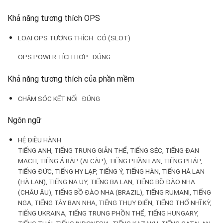
Khả năng tương thích OPS
LOẠI OPS TƯƠNG THÍCH
CÓ (SLOT)
OPS POWER TÍCH HỢP
ĐÚNG
Khả năng tương thích của phần mềm
CHĂM SÓC KẾT NỐI
ĐÚNG
Ngôn ngữ
HỆ ĐIỀU HÀNH
TIẾNG ANH, TIẾNG TRUNG GIẢN THỂ, TIẾNG SÉC, TIẾNG ĐAN
MẠCH, TIẾNG Ả RẬP (AI CẬP), TIẾNG PHẦN LAN, TIẾNG PHÁP,
TIẾNG ĐỨC, TIẾNG HY LẠP, TIẾNG Ý, TIẾNG HÀN, TIẾNG HÀ LAN
(HÀ LAN), TIẾNG NA UY, TIẾNG BA LAN, TIẾNG BỒ ĐÀO NHA
(CHÂU ÂU), TIẾNG BỒ ĐÀO NHA (BRAZIL), TIẾNG RUMANI, TIẾNG
NGA, TIẾNG TÂY BAN NHA, TIẾNG THỤY ĐIỂN, TIẾNG THỔ NHĨ KỲ,
TIẾNG UKRAINA, TIẾNG TRUNG PHỒN THỂ, TIẾNG HUNGARY,