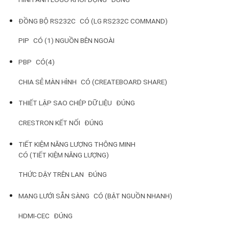
ĐỒNG BỘ RS232C
CÓ (LG RS232C COMMAND)
PIP
CÓ (1) NGUỒN BÊN NGOÀI
PBP
CÓ(4)
CHIA SẺ MÀN HÌNH
CÓ (CREATEBOARD SHARE)
THIẾT LẬP SAO CHÉP DỮ LIỆU
ĐÚNG
CRESTRON KẾT NỐI
ĐÚNG
TIẾT KIỆM NĂNG LƯỢNG THÔNG MINH
CÓ (TIẾT KIỆM NĂNG LƯỢNG)
THỨC DẬY TRÊN LAN
ĐÚNG
MẠNG LƯỚI SẴN SÀNG
CÓ (BẬT NGUỒN NHANH)
HDMI-CEC
ĐÚNG