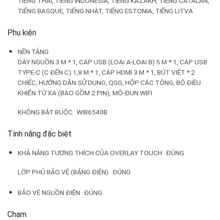
TIẾNG THÁI, TIẾNG INDONESIA, TIẾNG KAZAKH, TIẾNG CATALAN,
TIẾNG BASQUE, TIẾNG NHẬT, TIẾNG ESTONIA, TIẾNG LITVA
Phụ kiện
NỀN TẢNG
DÂY NGUỒN 3 M * 1, CÁP USB (LOẠI A-LOẠI B) 5 M * 1, CÁP USB
TYPE-C (C ĐẾN C) 1,8 M * 1, CÁP HDMI 3 M * 1, BÚT VIẾT * 2
CHIẾC, HƯỚNG DẪN SỬ DỤNG, QSG, HỘP CÁC TÔNG, BỘ ĐIỀU
KHIỂN TỪ XA (BAO GỒM 2 PIN), MÔ-ĐUN WIFI
KHÔNG BẮT BUỘC
WIB6540B
Tính năng đặc biệt
KHẢ NĂNG TƯƠNG THÍCH CỦA OVERLAY TOUCH
ĐÚNG
LỚP PHỦ BẢO VỆ (BẢNG ĐIỆN)
ĐÚNG
BẢO VỆ NGUỒN ĐIỆN
ĐÚNG
Chạm