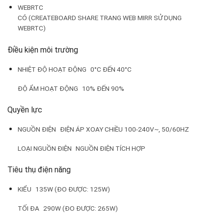
WEBRTC
CÓ (CREATEBOARD SHARE TRANG WEB MIRR SỬ DỤNG
WEBRTC)
Điều kiện môi trường
NHIỆT ĐỘ HOẠT ĐỘNG
0°C ĐẾN 40°C
ĐỘ ẨM HOẠT ĐỘNG
10% ĐẾN 90%
Quyền lực
NGUỒN ĐIỆN
ĐIỆN ÁP XOAY CHIỀU 100-240V~, 50/60HZ
LOẠI NGUỒN ĐIỆN
NGUỒN ĐIỆN TÍCH HỢP
Tiêu thụ điện năng
KIỂU
135W (ĐO ĐƯỢC: 125W)
TỐI ĐA
290W (ĐO ĐƯỢC: 265W)